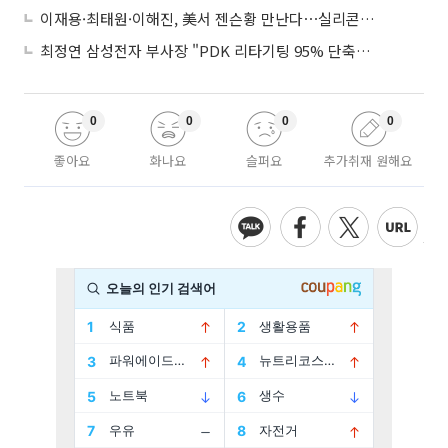
이재용·최태원·이해진, 美서 젠슨황 만난다⋯실리콘밸리 집결하는 AI리더
최정연 삼성전자 부사장 "PDK 리타기팅 95% 단축…에이전트 AI 시범 활용"
0
0
0
0
좋아요
화나요
슬퍼요
추가취재 원해요