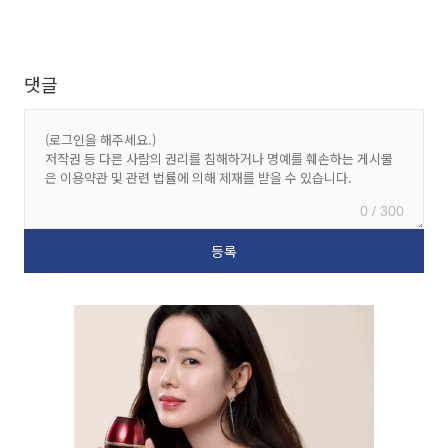
댓글
0 / 300