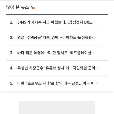
많이 본 뉴스
3445억 자사주 지급 마쳤는데...삼성전자 DX노조, 뒤늦은 '떼쓰기 집회'
1.
영끌 '주택공급' 대책 임박⋯비아파트·도심복합까지 총동원
2.
바다 태운 폭염에…회 한 접시도 ‘히트플레이션’
3.
우성빈 기장군수 ‘유튜브 정치’에…국민의힘 군의원들 집단 반발
4.
이란 “호르무즈 새 항로 합의 매우 근접...미국 배상 먼저”
5.