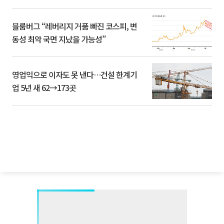
블룸버그 “레버리지 거품 빠진 코스피, 변
동성 최악 국면 지났을 가능성”
영업익으로 이자도 못 낸다…건설 한계기
업 5년 새 62→173곳