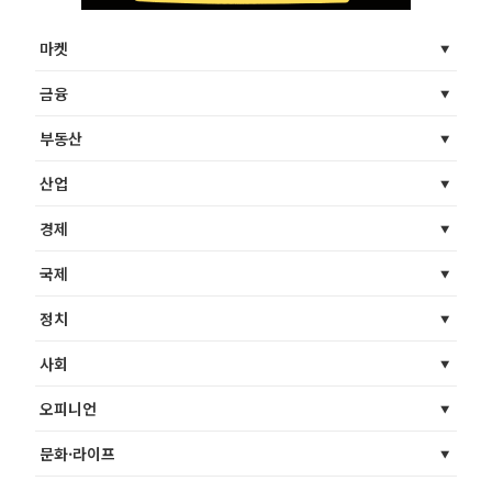
마켓
금융
부동산
산업
경제
국제
정치
사회
오피니언
문화·라이프