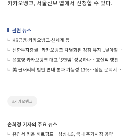
카카오뱅크, 서울신보 앱에서 신청할 수 있다.
관련 뉴스
KB금융·카카오뱅크·신세계 등
신한투자증권 "카카오뱅크 차별화된 강점 유지...낮아질 예대율 극복이 관건"
윤호영 카카오뱅크 대표 '5연임' 성공하나…호실적 행진
美 클래리티 법안 연내 통과 가능성 13%…상원 문턱서 제동
#카카오뱅크
손희정 기자의 주요 뉴스
유럽서 키운 히트펌프…삼성·LG, 국내 주거시장 공략 ‘속도’