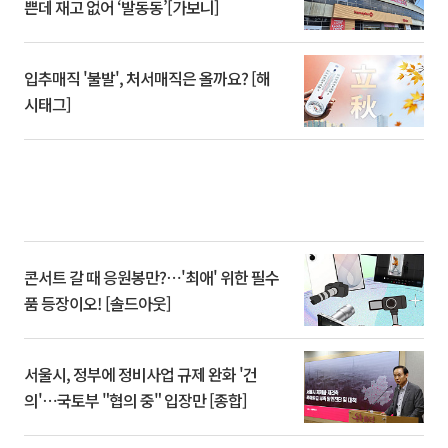
쁜데 재고 없어 ‘발동동’[가보니]
입추매직 '불발', 처서매직은 올까요? [해
시태그]
콘서트 갈 때 응원봉만?⋯'최애' 위한 필수
품 등장이오! [솔드아웃]
서울시, 정부에 정비사업 규제 완화 '건
의'⋯국토부 "협의 중" 입장만 [종합]