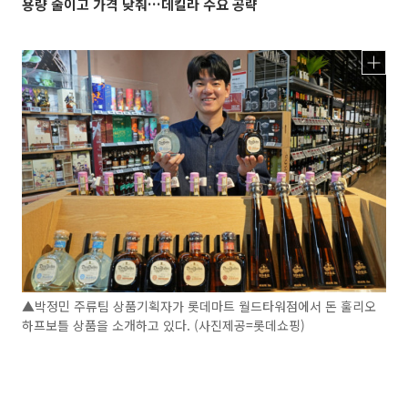
용량 줄이고 가격 낮춰…데킬라 수요 공략
▲박정민 주류팀 상품기획자가 롯데마트 월드타워점에서 돈 훌리오
하프보틀 상품을 소개하고 있다. (사진제공=롯데쇼핑)