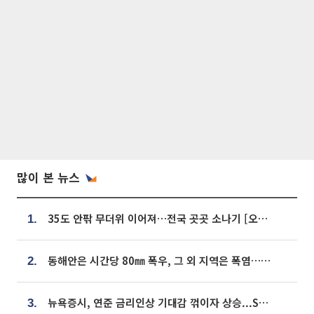
많이 본 뉴스
35도 안팎 무더위 이어져…전국 곳곳 소나기 [오늘 날씨]
1.
동해안은 시간당 80㎜ 폭우, 그 외 지역은 폭염…‘극과 극 날씨’
2.
뉴욕증시, 연준 금리인상 기대감 꺾이자 상승...S&P500 사상 최고치 [종합]
3.