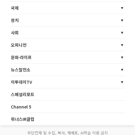
국제
정치
사회
오피니언
문화·라이프
뉴스발전소
이투데이TV
스페셜리포트
Channel 5
위너스IR클럽
무단전재 및 수집, 복사, 재배포, AI학습 이용 금지