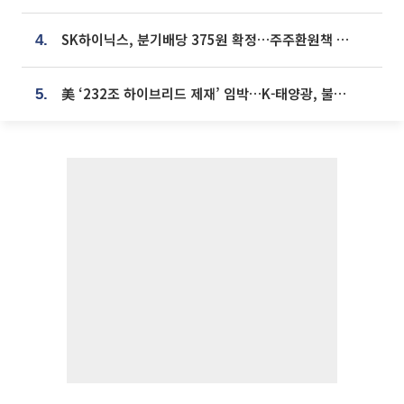
SK하이닉스, 분기배당 375원 확정…주주환원책 9월로 앞당겨 발표
4.
美 ‘232조 하이브리드 제재’ 임박…K-태양광, 불확실성 털고 날개 다나
5.