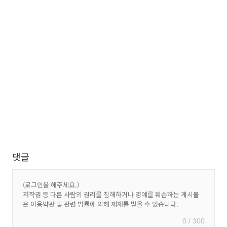
댓글
0 / 300