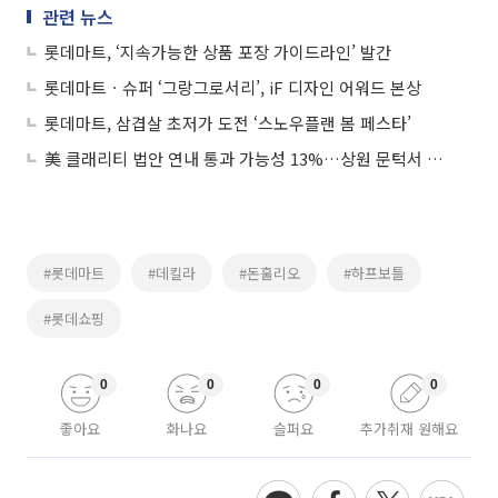
관련 뉴스
롯데마트, ‘지속가능한 상품 포장 가이드라인’ 발간
롯데마트ㆍ슈퍼 ‘그랑그로서리’, iF 디자인 어워드 본상
롯데마트, 삼겹살 초저가 도전 ‘스노우플랜 봄 페스타’
美 클래리티 법안 연내 통과 가능성 13%…상원 문턱서 제동
#롯데마트
#데킬라
#돈훌리오
#하프보틀
#롯데쇼핑
0
0
0
0
좋아요
화나요
슬퍼요
추가취재 원해요