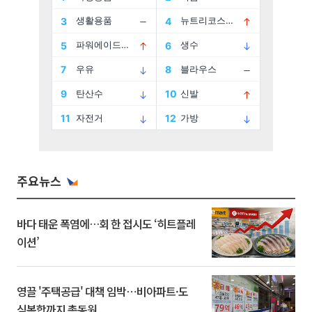
주요뉴스
바다 태운 폭염에…회 한 접시도 ‘히트플레
이션’
영끌 '주택공급' 대책 임박⋯비아파트·도
심복합까지 총동원