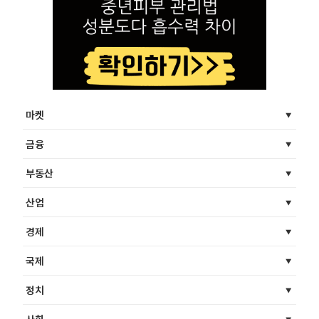
마켓
금융
부동산
산업
경제
국제
정치
사회