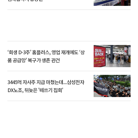
‘회생 D-3주’ 홈플러스, 영업 재개에도 ‘상
품 공급망’ 복구가 생존 관건
3445억 자사주 지급 마쳤는데...삼성전자
DX노조, 뒤늦은 '떼쓰기 집회'