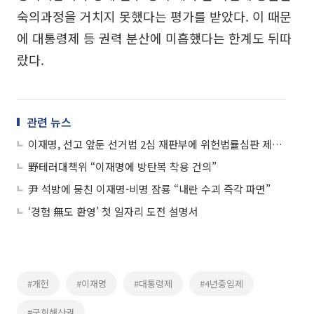
숙의과정을 거치지 못했다는 평가를 받았다. 이 때문
에 대통령제 등 권력 분산에 미흡했다는 한계도 뒤따
랐다.
관련 뉴스
이재명, 선고 앞둔 선거법 2심 재판부에 위헌법률심판 제청 신청
野테러대책위 “이재명에 방탄복 착용 건의”
尹 석방에 뭉친 이재명-비명 잠룡 “내란 수괴 즉각 파면”
‘경험 無도 환영’ 첫 일자리 도전 설명서
#개헌
#이재명
#대통령제
#4년중임제
#국회해산권