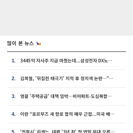
많이 본 뉴스
3445억 자사주 지급 마쳤는데...삼성전자 DX노조, 뒤늦은 '떼쓰기 집회'
1.
김희철, '뒤집힌 태극기' 지적 후 정치색 논란…"좌우 떠나 우리나라 국기"
2.
영끌 '주택공급' 대책 임박⋯비아파트·도심복합까지 총동원
3.
이란 “호르무즈 새 항로 합의 매우 근접...미국 배상 먼저”
4.
'전참시' 리센느, 데뷔 '3년 차' 첫 연말 무대 오른다⋯"그동안 섭외 안 와"
5.