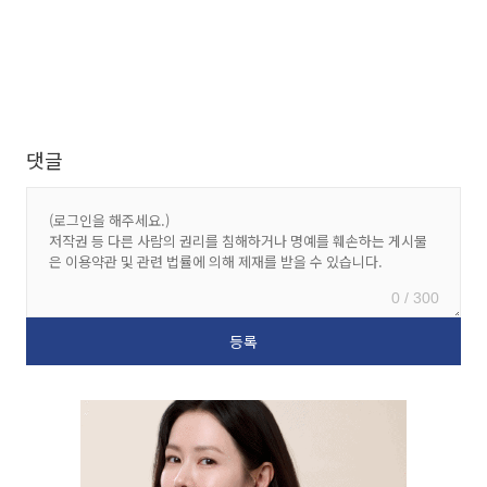
댓글
0 / 300