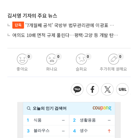
김서영 기자의 주요 뉴스
'7개월째 공석' 국방부 법무관리관에 이광표 변호사 내정
단독
여의도 10배 면적 규제 풀린다…평택·고양 등 개발 탄력 기대
0
0
0
0
좋아요
화나요
슬퍼요
추가취재 원해요