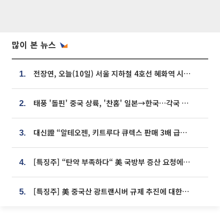
많이 본 뉴스
전장연, 오늘(10일) 서울 지하철 4호선 혜화역 시위…1호선 용산역 무정차
1.
태풍 '돌핀' 중국 상륙, '찬홈' 일본→한국…각국 기상청 예상 경로는?
2.
대신證 “알테오젠, 키트루다 큐렉스 판매 3배 급증…목표가 41만원 상향”
3.
[특징주] “탄약 부족하다“ 美 국방부 증산 요청에⋯국내 방산주 급등세
4.
[특징주] 美 중국산 광트랜시버 규제 추진에 대한광통신 등 광통신株 강세
5.