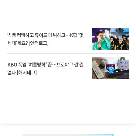
빅뱅 컴백하고 튜이드 데뷔하고⋯K팝 '몇
세대'세요? [엔터로그]
KBO 폭염 '여름방학' 끝…프로야구 갈 길
멀다 [해시태그]