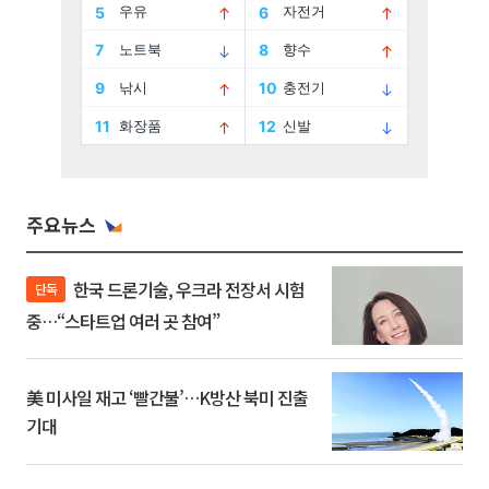
주요뉴스
한국 드론기술, 우크라 전장서 시험
단독
중…“스타트업 여러 곳 참여”
美 미사일 재고 ‘빨간불’…K방산 북미 진출
기대