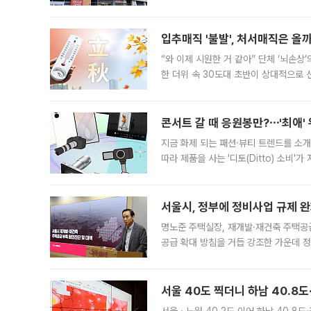
우유, 과일 같은 신선식품이 차근차근 자
입추매직 '불발', 처서매직은 올
“와 이제 시원한 거 같아” 단체 ‘뇌손상
한 더위 속 30도대 초반이 상대적으로
지역에 있었습니다. 7월 말에는 서풍과
콘서트 갈 때 응원봉만?⋯'최애'
지금 화제 되는 패션·뷰티 트렌드를 소개
따라 제품을 사는 '디토(Ditto) 소비
어디일까요? 아이돌 콘서트 시작을 기다
서울시, 정부에 정비사업 규제 완화
명노준 주택실장, 재개발·재건축 주택공
공급 확대 방침을 거듭 강조한 가운데 정
면 반박하고 나섰다. 명노준 서울시 주택
서울 40도 찍더니 하남 40.8도