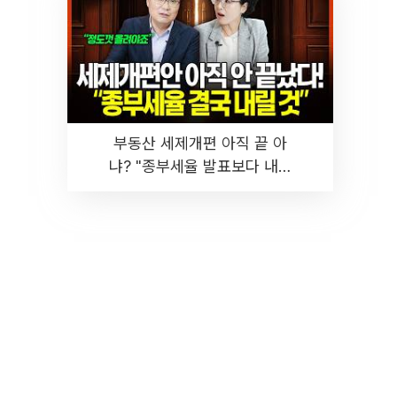
부동산 세제개편 아직 끝 아
냐? "종부세율 발표보다 내릴
것" 장기거주·양도세 전망 I 집
땅지성 I 김인만, 진미윤