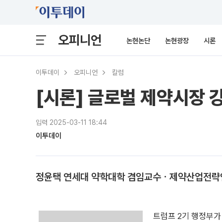
오피니언
논현논단
논현광장
시론
이투데이
오피니언
칼럼
[시론] 글로벌 제약시장 강
입력 2025-03-11 18:44
이투데이
정윤택 연세대 약학대학 겸임교수ㆍ제약산업전략
트럼프 2기 행정부가