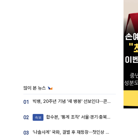
많이 본 뉴스
빅뱅, 20주년 기념 '새 뱅봉' 선보인다⋯콘서트 앞두고 팝업 개최
01
합수본, '통계 조작' 서울·경기·충북 선관위 등 추가 압수수색
02
속보
‘나솔사계’ 국화, 결별 후 재등장⋯첫인상 투표 휩쓸고 ‘인기녀’ 등극
03