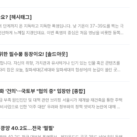
리를 잡기 시작했지만, 매장 곳곳엔 여전히 텅 빈 매대가 먼저 눈에 들어왔
까요? [해시태그]
’의 단계까지 온 지독하고 지독한 폭염입니다. 낮 기온이 37~39도를 찍는 극
 선선하게 느껴질 지경인데요. 이번 폭염의 중심은 처음 영남을 비롯한 동쪽
 북서풍이 산맥을 넘어 영남 쪽으로 내려오면서 뜨겁고 건조해졌는데요.
 위한 필수품 등장이오! [솔드아웃]
합니다. 자신의 취향, 가치관과 유사하거나 인기 있는 인물 혹은 콘텐츠를
'가 자리 잡은 오늘, 잘파세대(Z세대와 알파세대의 합성어)의 눈길이 쏠린 곳은
리는 공연장. 응원봉만큼이나 눈에 띄는 게 있습니다. 공연이 시작되기
 '건의'⋯국토부 "협의 중" 입장만 [종합]
급 부족 원인진단 및 대책 관련 브리핑 서울시가 재개발·재건축을 통한 주택
비사업으로 인한 '이주 대란' 우려와 정부와의 정책 엇박자 논란에 대해 정
실장은 2031년까지 31만 가구 착공 목표에 차질이 없다는 입장이나,
·광양 40.2도…전국 '펄펄'