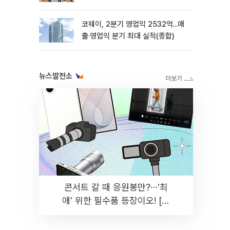
코웨이, 2분기 영업익 2532억...매
출·영업익 분기 최대 실적(종합)
뉴스발전소
콘서트 갈 때 응원봉만?⋯'최
애' 위한 필수품 등장이오! [솔
드아웃]