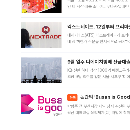
서울ㆍ노원 40.2도 이어 하남 40.8도
안 비 시작·내륙 소나기…무더위·열대야 
에서도 40도를 웃도는 기온이 관측됐다
의 극심한
넥스트레이드, 12일부터 프리마
대체거래소(ATS) 넥스트레이드가 프리
내 상·하한가 주문을 한시적으로 금지하
가 체결 사례와 관련해 설명자료를 내고
9월 입주 디에이치방배 잔금대출
KB·신한·하나 각각 1000억 배정…우
조정 9월 입주를 앞둔 서울 서초구 ‘디
은행과 NH농협은행도 대출 취급을 검토
민은행
논란의 'Busan is Go
단독
박형준 전 부산시장 재임 당시 추진된 부산
용산 대통령실 상징체계(CI) 개발에 참
도시브랜드 사업이 공개 이후 시민 공감