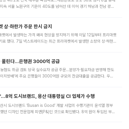
·광양 40.2도 전국 대부분 폭염특보…체감온도도 곳곳 38도 넘어 8일 동해
지속 서울 노원구의 기온이 40도를 넘어선 데 이어 경기 하남과 전남 광양
. 전국 대부분 지역에 폭염특보가 내려진 가운데 곳곳에서 39~40도 안팎
켓 상·하한가 주문 한시 금지
마켓에서 발생하는 가격 왜곡 현상을 방지하기 위해 이달 12일부터 프리마켓
기로 했다. 7일 넥스트레이드는 최근 프리마켓에서 발생한 소량의 상·하한
, 주문 오류로 인한 가격 급등락을 최소화하기 위한 비상 대응방안을 발표
 풀린다…은행권 3000억 공급
리·농협도 취급 검토 당국 실수요자 공급 주문…분양가·필요자금 반영해 한도
에이치방배’에 주요 은행들이 3000억원 규모의 잔금대출을 공급한다. 우리
하고 있어 향후 공급 규모가 늘어날 전망이다. 7일 금융권에 따르면 KB국
od'…8억 도시브랜드, 용산 대통령실 CI 업체가 수행
시 도시브랜드 ‘Busan is Good’ 개발 사업의 수행기관이 윤석열 정부
여했던 디자인 전문업체 피앤(P&)인 것으로 확인됐다. 8억 원이 투입된 부산
 부족과 디자인 정체성 논란에 휩싸였던 만큼, 사업 선정 과정과 결과물에