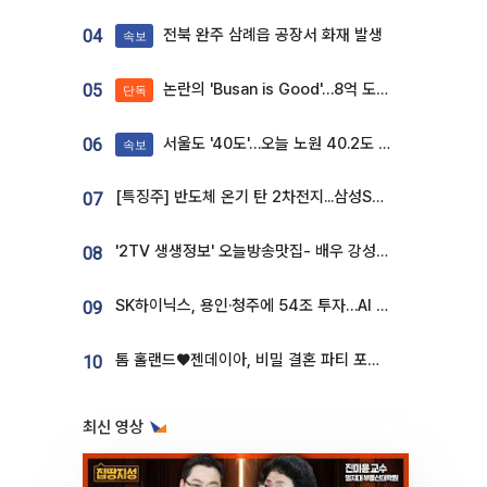
전북 완주 삼례읍 공장서 화재 발생
04
속보
논란의 'Busan is Good'…8억 도시브랜드, 용산 대통령실 CI 업체가 수행
05
단독
서울도 '40도'…오늘 노원 40.2도 기록
06
속보
[특징주] 반도체 온기 탄 2차전지...삼성SDI, 장 초반 7% 넘게 껑충
07
'2TV 생생정보' 오늘방송맛집- 배우 강성진 단골! 쌀국수ㆍ푸팟퐁 커리 맛집 '블○○○'
08
SK하이닉스, 용인·청주에 54조 투자…AI 메모리 생산기지 키운다
09
톰 홀랜드♥젠데이아, 비밀 결혼 파티 포착⋯호텔 대관비만 9억
10
최신 영상