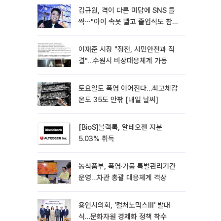
김규원, 격이 다른 미담에 SNS 들
썩⋯"아이 속옷 빨고 졸업식도 참
석"
이재준 시장 "정전, 시민안전과 직
결"…수원시 비상대응체계 가동
토요일도 폭염 이어진다…최고체감
온도 35도 안팎 [내일 날씨]
[BioS]블랙록, 알테오젠 지분
5.03% 취득
농식품부, 폭염·가뭄 특별관리기간
운영…차관 총괄 대응체계 격상
용인시의회, '컬처노믹스Ⅲ' 발대
식…문화자원 경제화 정책 착수