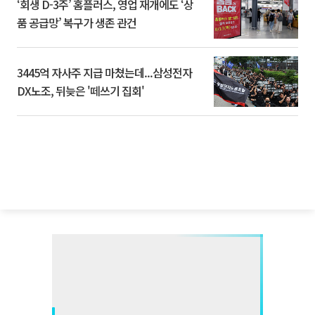
‘회생 D-3주’ 홈플러스, 영업 재개에도 ‘상
품 공급망’ 복구가 생존 관건
3445억 자사주 지급 마쳤는데...삼성전자
DX노조, 뒤늦은 '떼쓰기 집회'