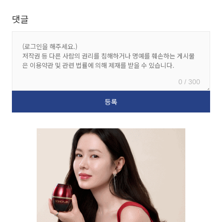
댓글
0 / 300