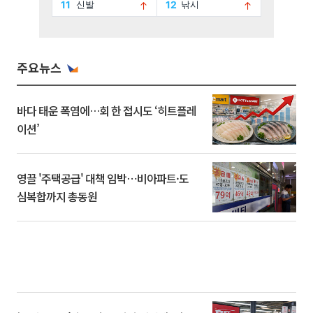
주요뉴스
바다 태운 폭염에…회 한 접시도 ‘히트플레
이션’
영끌 '주택공급' 대책 임박⋯비아파트·도
심복합까지 총동원