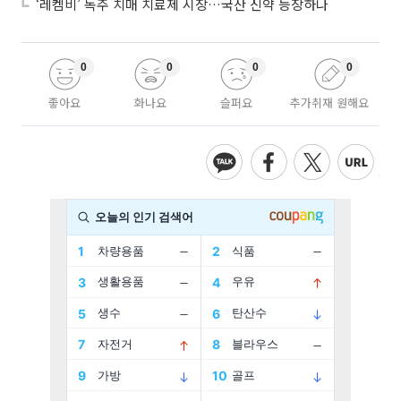
‘레켐비’ 독주 치매 치료제 시장…국산 신약 등장하나
0
0
0
0
좋아요
화나요
슬퍼요
추가취재 원해요