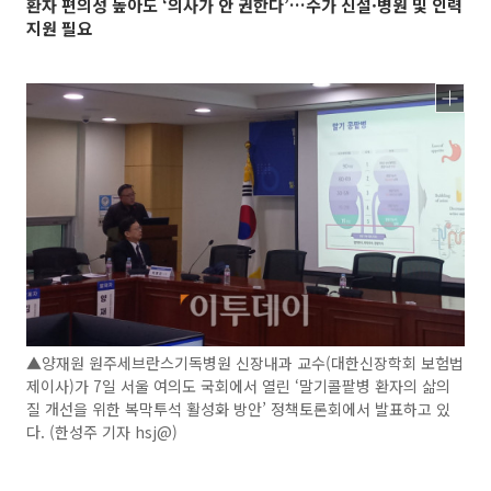
환자 편의성 높아도 ‘의사가 안 권한다’…수가 신설·병원 및 인력
지원 필요
▲양재원 원주세브란스기독병원 신장내과 교수(대한신장학회 보험법
제이사)가 7일 서울 여의도 국회에서 열린 ‘말기콜팥병 환자의 삶의
질 개선을 위한 복막투석 활성화 방안’ 정책토론회에서 발표하고 있
다. (한성주 기자 hsj@)