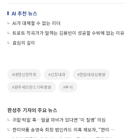
AI 추천 뉴스
AI가 대체할 수 없는 리더
트로트 작곡가가 말하는 김용빈이 성공할 수밖에 없는 이유
효심의 깊이
#대한신장학회
#신장내과
#한림대성심병원
#원주세브란스기독병원
#투석
한성주 기자의 주요 뉴스
귀밑·턱밑 혹…얼굴 마비가 있다면 ‘이 질병’ 의심
한미약품 송영숙 회장 법인카드 의혹 제보자, “한미 잘 되기 바라는 마음”