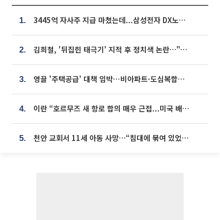
3445억 자사주 지급 마쳤는데...삼성전자 DX노조, 뒤늦은 '떼쓰기 집회'
1.
김희철, '뒤집힌 태극기' 지적 후 정치색 논란…"좌우 떠나 우리나라 국기"
2.
영끌 '주택공급' 대책 임박⋯비아파트·도심복합까지 총동원
3.
이란 “호르무즈 새 항로 합의 매우 근접...미국 배상 먼저”
4.
천안 교회서 11세 아동 사망…“침대에 묶여 있었다” 진술 확보
5.