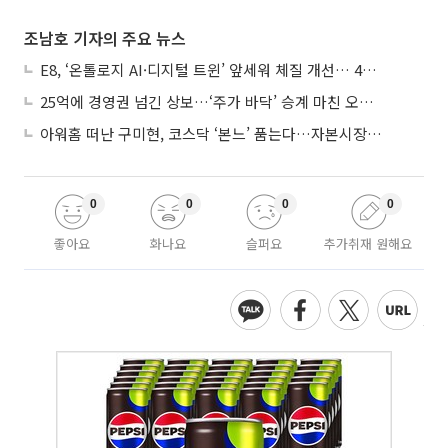
조남호 기자의 주요 뉴스
E8, ‘온톨로지 AI·디지털 트윈’ 앞세워 체질 개선… 4분기 흑자전환 총력
25억에 경영권 넘긴 상보…‘주가 바닥’ 승계 마친 오너 2세, 주가 부양 나설까
아워홈 떠난 구미현, 코스닥 ‘본느’ 품는다…자본시장 전면 등판
0
0
0
0
좋아요
화나요
슬퍼요
추가취재 원해요