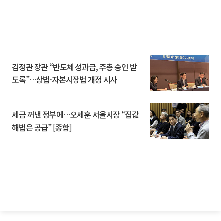
김정관 장관 “반도체 성과급, 주총 승인 받
도록”…상법·자본시장법 개정 시사
세금 꺼낸 정부에…오세훈 서울시장 “집값
해법은 공급” [종합]