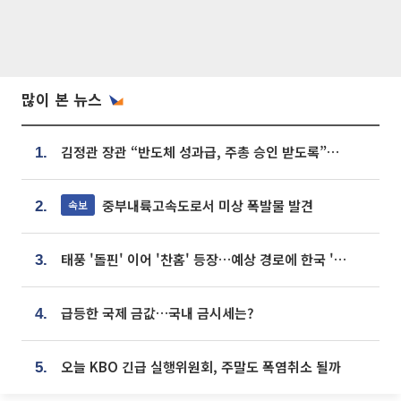
많이 본 뉴스
김정관 장관 “반도체 성과급, 주총 승인 받도록”…상법·자본시장법 개정 시사
1.
중부내륙고속도로서 미상 폭발물 발견
속보
2.
태풍 '돌핀' 이어 '찬홈' 등장…예상 경로에 한국 '한숨'
3.
급등한 국제 금값…국내 금시세는?
4.
오늘 KBO 긴급 실행위원회, 주말도 폭염취소 될까
5.