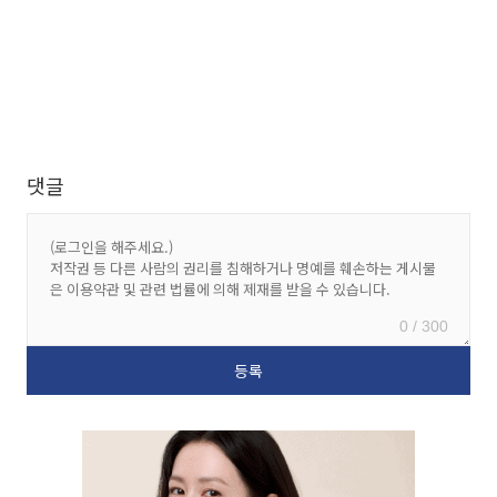
댓글
0 / 300