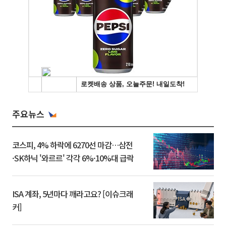
주요뉴스
코스피, 4% 하락에 6270선 마감…삼전
·SK하닉 '와르르' 각각 6%·10%대 급락
ISA 계좌, 5년마다 깨라고요? [이슈크래
커]