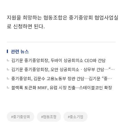
지원을 희망하는 협동조합은 중기중앙회 협업사업실
로 신청하면 된다.
관련 뉴스
김기문 중기중앙회장, 두바이 상공회의소 CEO와 간담
김기문 중기중앙회장, 오만 상공회의소ㆍ상무부 간담…“백두포럼 무스카트 개최 제안받아”
중기중앙회, 김문수 고용노동부 장관 간담…김기문 “중대재해처벌법 개선 필요”
블랙록 토큰화 MMF, 유럽 시장 진출∙∙∙스테이블코인 확장
#중기중앙회
#협동조합
#중소기업