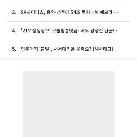
SK하이닉스, 용인·청주에 54조 투자…AI 메모리 생산기지 키운다
3.
'2TV 생생정보' 오늘방송맛집- 배우 강성진 단골! 쌀국수ㆍ푸팟퐁 커리 맛집 '블○○○'
4.
입추매직 '불발', 처서매직은 올까요? [해시태그]
5.