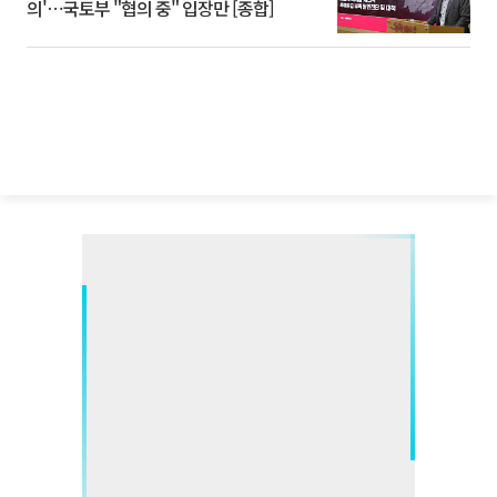
의'⋯국토부 "협의 중" 입장만 [종합]