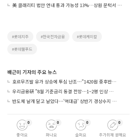
美 클래리티 법안 연내 통과 가능성 13%…상원 문턱서 제동
#롯데지주
#한국전자금융
#롯데케미칼
#롯데웰푸드
배근미 기자의 주요 뉴스
호르무즈발 유가 상승에 투심 난조⋯"1420원 중후반 등락"
우리금융硏 "8월 기준금리 동결 전망⋯1~2명 인상 소수의견 낼 것"
반도체 날개 달고 날았다⋯'역대급' 상반기 경상수지 흑자 2000억달러 육박
0
0
0
0
좋아요
화나요
슬퍼요
추가취재 원해요