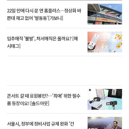
22일 만에 다시 문 연 홈플러스…정상화 바
쁜데 재고 없어 ‘발동동’[가보니]
입추매직 '불발', 처서매직은 올까요? [해
시태그]
콘서트 갈 때 응원봉만?⋯'최애' 위한 필수
품 등장이오! [솔드아웃]
서울시, 정부에 정비사업 규제 완화 '건