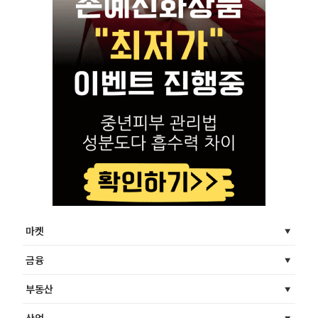
마켓
금융
부동산
산업