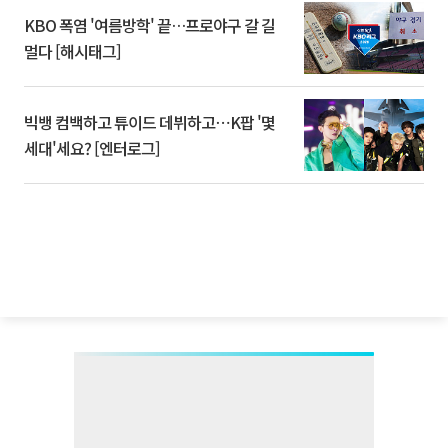
KBO 폭염 '여름방학' 끝…프로야구 갈 길
멀다 [해시태그]
빅뱅 컴백하고 튜이드 데뷔하고⋯K팝 '몇
세대'세요? [엔터로그]