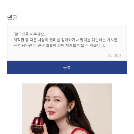
댓글
0 / 300