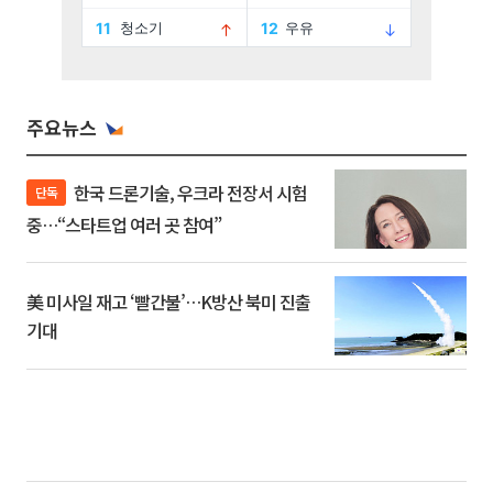
주요뉴스
한국 드론기술, 우크라 전장서 시험
단독
중…“스타트업 여러 곳 참여”
美 미사일 재고 ‘빨간불’…K방산 북미 진출
기대