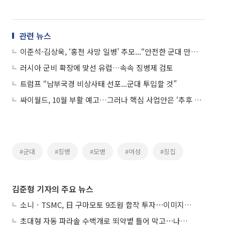
관련 뉴스
이준석-김상욱, ‘홍천 사망 일병’ 추모...“안전한 군대 만들 것”
러시아 군비 확장에 맞선 유럽…속속 징병제 검토
트럼프 “남부국경 비상사태 선포...군대 투입할 것”
싸이월드, 10월 부활 예고…그러나 핵심 사업안은 ‘추후 공개’
#군대
#징병
#모병
#여성
#징집
김준형 기자의 주요 뉴스
소니ㆍTSMC, 日 구마모토 9조원 합작 투자⋯이미지 센서 반도체 양산
초대형 자동 파라솔 수백개로 뙤약볕 틀어 막고⋯나라별 폭염 생존법