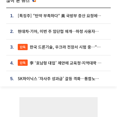
많이 본 뉴스
[특징주] “탄약 부족하다“ 美 국방부 증산 요청에⋯국내 방산주 급등세
1.
현대차·기아, 이번 주 임단협 재개…하청 사용자성 재심도 ‘변수’
2.
한국 드론기술, 우크라 전장서 시험 중…“스타트업 여러 곳 참여”
단독
3.
李 ‘호남형 대입’ 제안에 교육청·지역대학 서·논술형 입시 연계 '착수'
단독
4.
SK하이닉스 ‘자사주 성과급’ 갈등 격화…통합노조 출범 움직임
5.