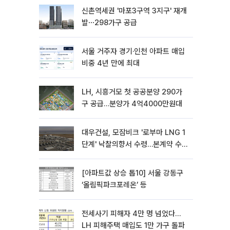
신촌역세권 '마포3구역 3지구' 재개
발⋯298가구 공급
서울 거주자 경기·인천 아파트 매입
비중 4년 만에 최대
LH, 시흥거모 첫 공공분양 290가
구 공급…분양가 4억4000만원대
대우건설, 모잠비크 '로부마 LNG 1
단계' 낙찰의향서 수령…본계약 수
주 ‘청신호'
[아파트값 상승 톱10] 서울 강동구
‘올림픽파크포레온’ 등
전세사기 피해자 4만 명 넘었다…
LH 피해주택 매입도 1만 가구 돌파