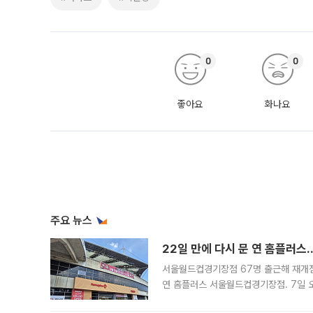
0
0
좋아요
화나요
주요 뉴스
22일 만에 다시 문 연 홈플러스
서울월드컵경기장점 67명 출근해 재개점 
연 홈플러스 서울월드컵경기장점. 7일 
우유, 과일 같은 신선식품이 차근차근 자