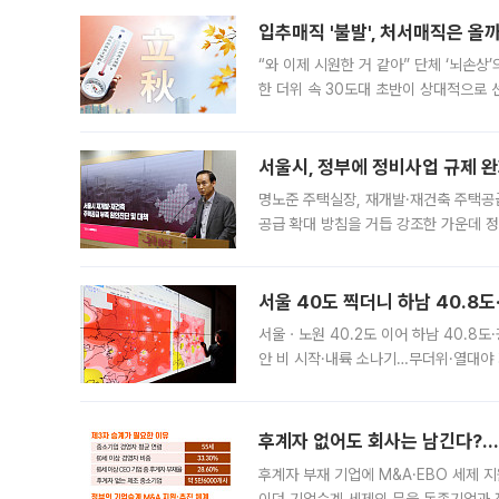
입추매직 '불발', 처서매직은 올
“와 이제 시원한 거 같아” 단체 ‘뇌손상
한 더위 속 30도대 초반이 상대적으로
지역에 있었습니다. 7월 말에는 서풍과
서울시, 정부에 정비사업 규제 완화
명노준 주택실장, 재개발·재건축 주택공
공급 확대 방침을 거듭 강조한 가운데 정
면 반박하고 나섰다. 명노준 서울시 주택
서울 40도 찍더니 하남 40.8도
서울ㆍ노원 40.2도 이어 하남 40.8도
안 비 시작·내륙 소나기…무더위·열대야 
에서도 40도를 웃도는 기온이 관측됐다
의 극심한
후계자 없어도 회사는 남긴다?…‘
후계자 부재 기업에 M&A·EBO 세제 