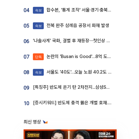
합수본, '통계 조작' 서울·경기·충북 선관위 등 추가 압수수색
04
속보
전북 완주 삼례읍 공장서 화재 발생
05
속보
‘나솔사계’ 국화, 결별 후 재등장⋯첫인상 투표 휩쓸고 ‘인기녀’ 등극
06
논란의 'Busan is Good'…8억 도시브랜드, 용산 대통령실 CI 업체가 수행
07
단독
서울도 '40도'…오늘 노원 40.2도 기록
08
속보
[특징주] 반도체 온기 탄 2차전지...삼성SDI, 장 초반 7% 넘게 껑충
09
[증시키워드] 반도체 충격 뚫은 개별 호재...포스코퓨처엠·에코프로·한화솔루션 '눈길'
10
최신 영상