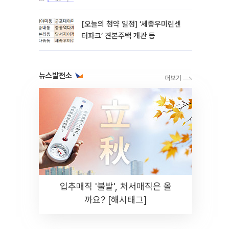
[오늘의 청약 일정] ‘세종우미린센
터파크’ 견본주택 개관 등
뉴스발전소
입추매직 '불발', 처서매직은 올
까요? [해시태그]