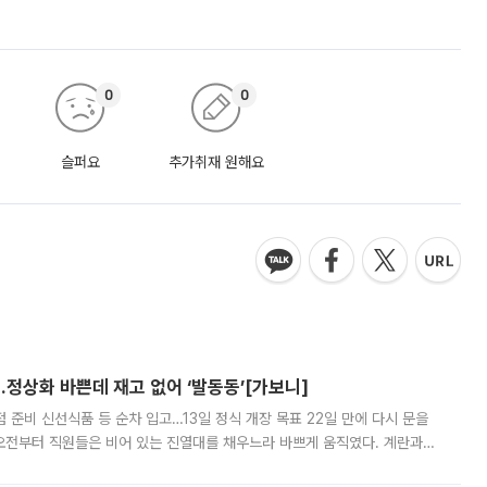
0
0
슬퍼요
추가취재 원해요
…정상화 바쁜데 재고 없어 ‘발동동’[가보니]
준비 신선식품 등 순차 입고…13일 정식 개장 목표 22일 만에 다시 문을
오전부터 직원들은 비어 있는 진열대를 채우느라 바쁘게 움직였다. 계란과
리를 잡기 시작했지만, 매장 곳곳엔 여전히 텅 빈 매대가 먼저 눈에 들어왔