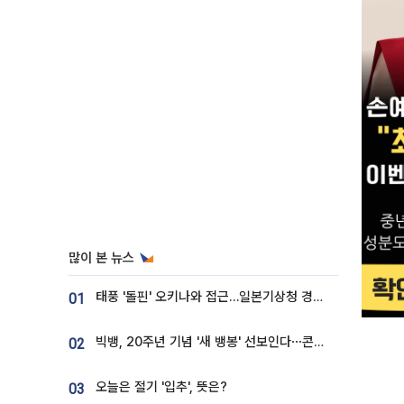
많이 본 뉴스
태풍 '돌핀' 오키나와 접근…일본기상청 경로 업데이트
01
빅뱅, 20주년 기념 '새 뱅봉' 선보인다⋯콘서트 앞두고 팝업 개최
02
오늘은 절기 '입추', 뜻은?
03