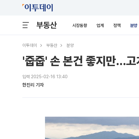
부동산
시장동향
업계
정책
분양
이투데이
부동산
분양
'줍줍' 손 본건 좋지만…
입력 2025-02-16 13:40
한진리 기자