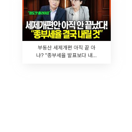
부동산 세제개편 아직 끝 아
냐? "종부세율 발표보다 내릴
것" 장기거주·양도세 전망 I 집
땅지성 I 김인만, 진미윤