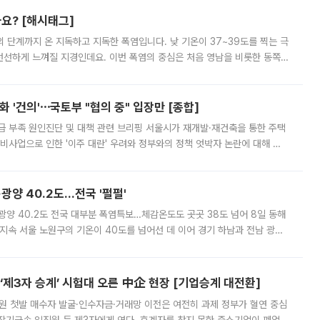
까요? [해시태그]
’의 단계까지 온 지독하고 지독한 폭염입니다. 낮 기온이 37~39도를 찍는 극
 선선하게 느껴질 지경인데요. 이번 폭염의 중심은 처음 영남을 비롯한 동쪽
 북서풍이 산맥을 넘어 영남 쪽으로 내려오면서 뜨겁고 건조해졌는데요.
 '건의'⋯국토부 "협의 중" 입장만 [종합]
급 부족 원인진단 및 대책 관련 브리핑 서울시가 재개발·재건축을 통한 주택
비사업으로 인한 '이주 대란' 우려와 정부와의 정책 엇박자 논란에 대해 정
실장은 2031년까지 31만 가구 착공 목표에 차질이 없다는 입장이나,
·광양 40.2도…전국 '펄펄'
·광양 40.2도 전국 대부분 폭염특보…체감온도도 곳곳 38도 넘어 8일 동해
지속 서울 노원구의 기온이 40도를 넘어선 데 이어 경기 하남과 전남 광양
. 전국 대부분 지역에 폭염특보가 내려진 가운데 곳곳에서 39~40도 안팎
제3자 승계’ 시험대 오른 中企 현장 [기업승계 대전환]
지원 첫발 매수자 발굴·인수자금·거래망 이전은 여전히 과제 정부가 혈연 중심