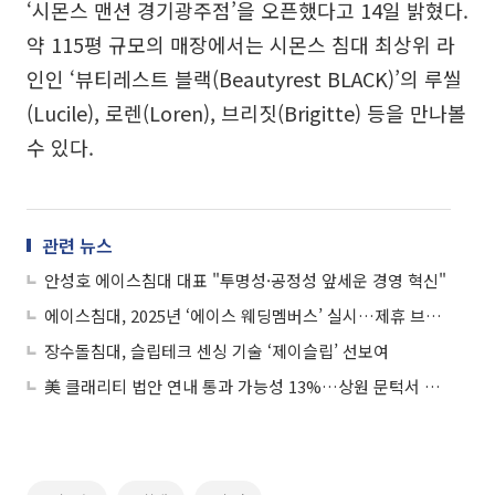
‘시몬스 맨션 경기광주점’을 오픈했다고 14일 밝혔다.
약 115평 규모의 매장에서는 시몬스 침대 최상위 라
인인 ‘뷰티레스트 블랙(Beautyrest BLACK)’의 루씰
(Lucile), 로렌(Loren), 브리짓(Brigitte) 등을 만나볼
수 있다.
관련 뉴스
안성호 에이스침대 대표 "투명성·공정성 앞세운 경영 혁신"
에이스침대, 2025년 ‘에이스 웨딩멤버스’ 실시…제휴 브랜드 확대
장수돌침대, 슬립테크 센싱 기술 ‘제이슬립’ 선보여
美 클래리티 법안 연내 통과 가능성 13%…상원 문턱서 제동