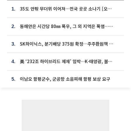
35도 안팎 무더위 이어져…전국 곳곳 소나기 [오늘 날씨]
1.
동해안은 시간당 80㎜ 폭우, 그 외 지역은 폭염…‘극과 극 날씨’
2.
SK하이닉스, 분기배당 375원 확정…주주환원책 9월로 앞당겨 발표
3.
美 ‘232조 하이브리드 제재’ 임박…K-태양광, 불확실성 털고 날개 다나
4.
이남오 함평군수, 군공항 소음피해 함평 보상 요구
5.