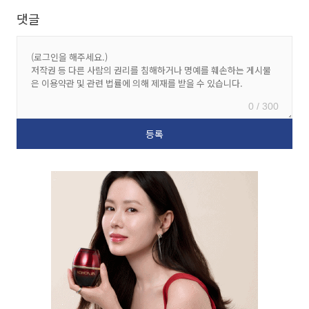
댓글
0 / 300