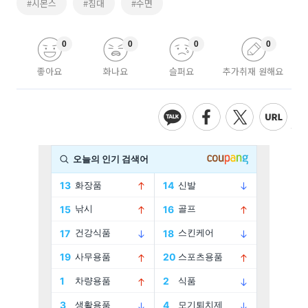
#시몬스
#침대
#수면
0
0
0
0
좋아요
화나요
슬퍼요
추가취재 원해요