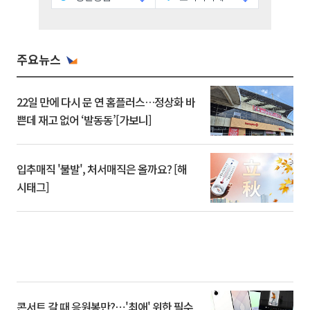
주요뉴스
22일 만에 다시 문 연 홈플러스…정상화 바
쁜데 재고 없어 ‘발동동’[가보니]
입추매직 '불발', 처서매직은 올까요? [해
시태그]
콘서트 갈 때 응원봉만?⋯'최애' 위한 필수