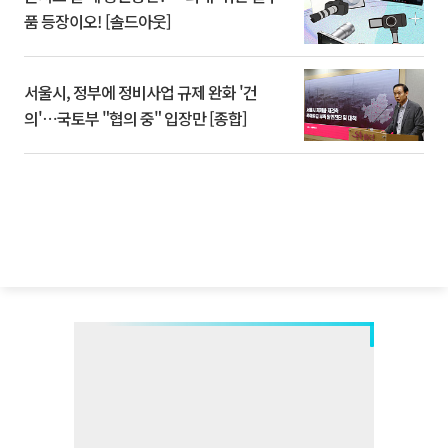
품 등장이오! [솔드아웃]
서울시, 정부에 정비사업 규제 완화 '건
의'⋯국토부 "협의 중" 입장만 [종합]