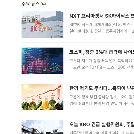
주요 뉴스
NXT 프리마켓서 SK하이닉스 또
SK하이닉스가 대체거래소(ATS) 넥스
일이 벌어졌다. 6일 금융투자업계에 따르
규장 종가보다 29.98% 내린 116만8
규시장과 달
코스피, 장중 5%대 급락에 사이
코스피 지수가 장중 5% 넘게 폭락하며
따르면 오전 10시18분 코스피200 
정지됐다. 발동 시점 당시 코스피200 선
록했다.
한끼 먹기도 무섭다...폭염이 부
고온에 생육 부진·출하량 감소…오이·참외
영향, 8월부터 본격 반영 연일 이어진 
고온에 취약한 시금치와 상추 등 잎채소뿐
오늘 KBO 긴급 실행위원회, 주
기록적인 폭염으로 이틀간 멈춰 선 프로야