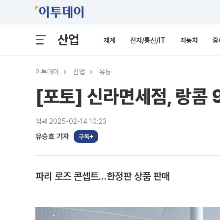
산업
재계
전자/통신/IT
자동차
중
이투데이
산업
유통
[포토] 신라면세점, 랑콤 
입력 2025-02-14 10:23
유승호 기자
구독
파리 로즈 콘셉트…한정판 상품 판매