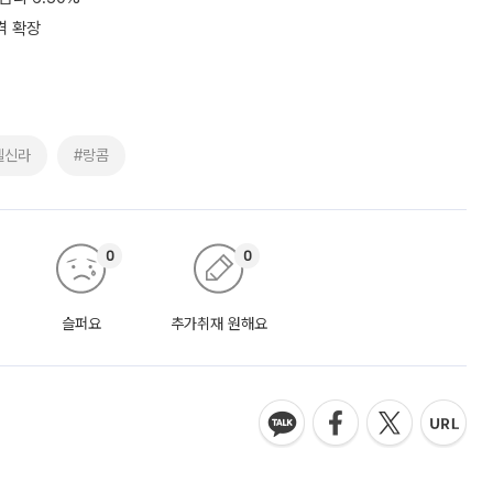
격 확장
텔신라
#랑콤
0
0
슬퍼요
추가취재 원해요