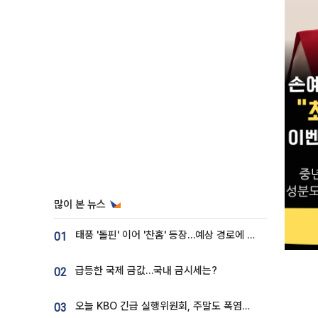
많이 본 뉴스
태풍 '돌핀' 이어 '찬홈' 등장…예상 경로에 한국 '한숨'
01
급등한 국제 금값…국내 금시세는?
02
오늘 KBO 긴급 실행위원회, 주말도 폭염취소 될까
03