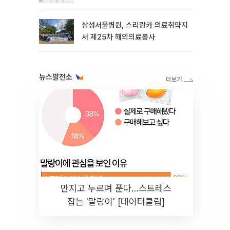
삼성서울병원, 스리랑카 의료취약지
서 제25차 해외의료봉사
뉴스발전소
만지고 누르며 푼다…스트레스
잡는 '말랑이' [데이터클립]