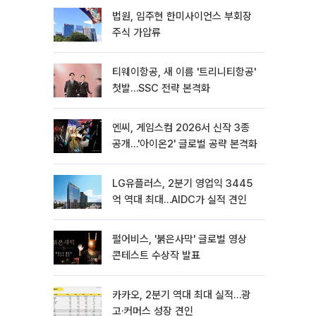
법원, 임주현 한미사이언스 부회장
주식 가압류
티웨이항공, 새 이름 '트리니티항공'
첫발…SSC 전략 본격화
엔씨, 게임스컴 2026서 신작 3종
공개…'아이온2' 글로벌 공략 본격화
LG유플러스, 2분기 영업익 3445
억 역대 최대…AIDC가 실적 견인
펄어비스, '붉은사막' 글로벌 영상
콘테스트 수상작 발표
카카오, 2분기 역대 최대 실적…광
고·커머스 성장 견인