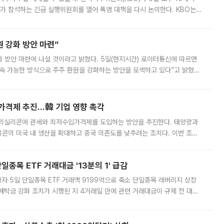
 참석하는 긴급 실행위원회를 열어 폭염 대책을 다시 논의한다. KBO는
서 관람객과 선수단의 안전 위험 상황이 발생했다”며 5∼6일 예정됐던
 강화 방안 마련”
 것이라고 밝혔다. 5일(현지시간) 로이터통신에 따르면
속 가능한 방식으로 주주 환원을 강화하는 방안을 모색하고 있다”고 밝혔다.
그러면서 자세한 내용은 “조만간 공개할 예정”이라고 덧붙였다. SK하이닉스도 로이터에 전달한 성명에서 “연
가격제 추진…韓 기업 영향 촉각
폴리실리콘에 관세와 최저수입가격제를 도입하는 방안을 추진한다. 태양광과
콘의 미국 내 생산을 확대하고 중국 의존도를 낮추려는 조치다. 이번 조처
쏠리고 있다. 5일(현지시간) 블룸버그통신에 따르면 미국 행정부 내에서는
종목 ETF 거래대금 '13분의 1' 급감
자 5일 단일종목 ETF 거래액 9199억으로 축소 단일종목 레버리지 상장
예탁금 강화 조치가 시행된 지 4거래일 만에 관련 거래대금이 규제 전 대비
거래소에 따르면 전날 코스피 시장 전체 거래대금은 25조2129억원을 기록