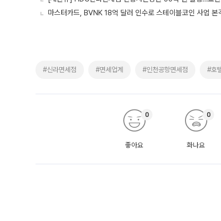
마스터카드, BVNK 18억 달러 인수로 스테이블코인 사업 본
#신라면세점
#면세업계
#인천공항면세점
#호
0
0
좋아요
화나요