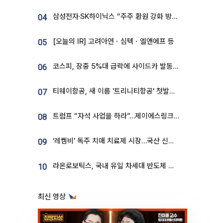
삼성전자·SK하이닉스 “주주 환원 강화 방안 마련”
04
[오늘의 IR] 고려아연ㆍ심텍ㆍ엘앤에프 등
05
코스피, 장중 5%대 급락에 사이드카 발동…삼성·SK 동반 폭락
06
티웨이항공, 새 이름 '트리니티항공' 첫발…SSC 전략 본격화
07
트럼프 “자석 사업을 하라”…제이에스링크, 비중국 영구자석 공급망 구축 속도
08
‘레켐비’ 독주 치매 치료제 시장…국산 신약 등장하나
09
라온로보틱스, 국내 유일 차세대 반도체 공정 로봇 개발 ‘고객사 테스트 진행’
10
최신 영상