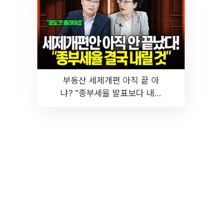
부동산 세제개편 아직 끝 아
냐? "종부세율 발표보다 내릴
것" 장기거주·양도세 전망 I 집
땅지성 I 김인만, 진미윤