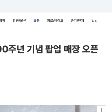
화학
항공/물류
유통
의료/바이오
중기/벤처
일반
90주년 기념 팝업 매장 오픈