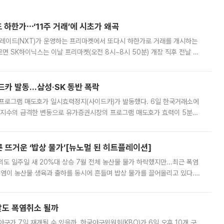
 하한가⋯‘11주 거래’에 시초가 왜곡
트레이드(NXT)가 운영하는 프리마켓에서 또다시 하한가로 거래를 개시하는
면 SK하이닉스는 이날 프리마켓(오전 8시~8시 50분) 개장 직후 전날 정
000원에 거래됐다. 거래량은 11주에 불과했으나, 최초 가격 결정이 기존 정
드카 발동…삼성·SK 동반 폭락
 프로그램 매도호가 일시효력정지(사이드카)가 발동했다. 6일 한국거래소에
선물지수의 급격한 변동으로 유가증권시장의 프로그램 매도호가 효력이 5분간
물지수는 전 거래일 종가 대비 52.48포인트(5.04%) 내린 987.24를 기
른 뜨거운 ‘밥상 물가’[뉴노멀 된 히트플레이션]
도 일주일 새 20%대 상승 7월 전체 농산물 물가 하락했지만...최근 폭염
폭염이 농산물 생육과 출하를 동시에 흔들며 밥상 물가를 끌어올리고 있다.
 아니라 오이와 참외, 브로콜리 가격까지 일주일 새 두 자릿수로 뛰었다.
말도 폭염취소 될까
구가 7일 재개될 수 있을까. 한국야구위원회(KBO)가 6일 오후 10개 구