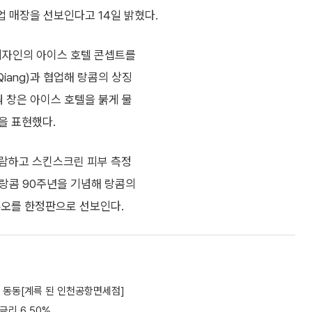
 매장을 선보인다고 14일 밝혔다.
) 디자인의 아이스 호텔 콘셉트를
Qiang)과 협업해 랑콤의 상징
궈 창은 아이스 호텔을 붉게 물
을 표현했다.
관람하고 스킨스크린 피부 측정
 랑콤 90주년을 기념해 랑콤의
듀오를 한정판으로 선보인다.
만 동동[계륵 된 인천공항면세점]
금리 6.50%