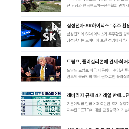
단 단장과 한국프로야구선수협회 관계자가
5일 “최근 전국적으로 폭염이 지속되면
KBO리그와
삼성전자·SK하이닉스 “주주 환원
삼성전자와 SK하이닉스가 주주환원 강화 방안 마련에 나설
삼성전자는 로이터에 보낸 성명에서 “지
트럼프, 폴리실리콘에 관세·최저
도널드 트럼프 미국 대통령이 수입산 
반도체 공급망의 핵심 원재료인 폴리실리
로 한국 기업에 미칠 영향에도 관심이 
레버리지 규제 4거래일 만에…단일
기본예탁금 현금 3000만원 조기 상향하
지수펀드(ETF)에 대한 금융당국의 기본
13분의 1수준으로 급감했다. 6일 한국
한 가운데