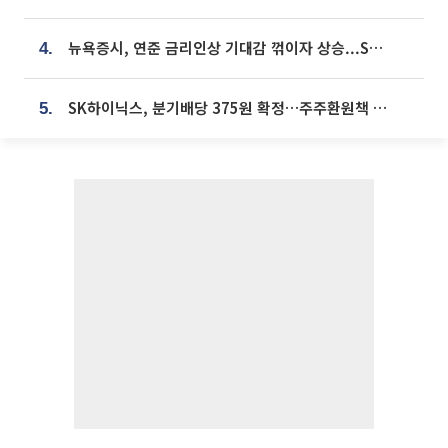
뉴욕증시, 연준 금리인상 기대감 꺾이자 상승...S&P500 사상 최고치 [종합]
4.
SK하이닉스, 분기배당 375원 확정…주주환원책 9월로 앞당겨 발표
5.