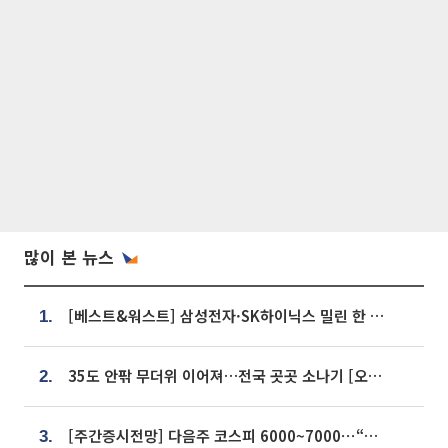
많이 본 뉴스
[베스트&워스트] 삼성전자·SK하이닉스 밀린 한 주…상상인증권은 85% 급등
1.
35도 안팎 무더위 이어져…전국 곳곳 소나기 [오늘 날씨]
2.
[주간증시전망] 다음주 코스피 6000~7000⋯“外人 수급은 정책이 변수”
3.