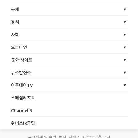
국제
정치
사회
오피니언
문화·라이프
뉴스발전소
이투데이TV
스페셜리포트
Channel 5
위너스IR클럽
무단전재 및 수집, 복사, 재배포, AI학습 이용 금지