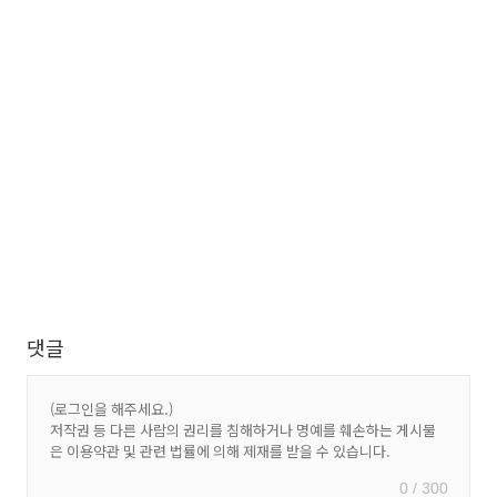
댓글
0 / 300