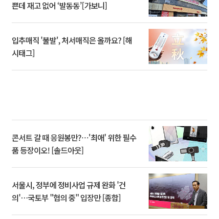
쁜데 재고 없어 ‘발동동’[가보니]
입추매직 '불발', 처서매직은 올까요? [해
시태그]
콘서트 갈 때 응원봉만?⋯'최애' 위한 필수
품 등장이오! [솔드아웃]
서울시, 정부에 정비사업 규제 완화 '건
의'⋯국토부 "협의 중" 입장만 [종합]