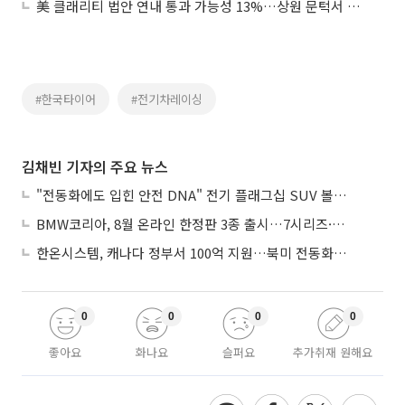
美 클래리티 법안 연내 통과 가능성 13%…상원 문턱서 제동
#한국타이어
#전기차레이싱
김채빈 기자의 주요 뉴스
"전동화에도 입힌 안전 DNA" 전기 플래그십 SUV 볼보 'EX90'
BMW코리아, 8월 온라인 한정판 3종 출시…7시리즈·X7·M340i 투어링
한온시스템, 캐나다 정부서 100억 지원…북미 전동화 시장 가속
0
0
0
0
좋아요
화나요
슬퍼요
추가취재 원해요