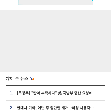
많이 본 뉴스
[특징주] “탄약 부족하다“ 美 국방부 증산 요청에⋯국내 방산주 급등세
1.
현대차·기아, 이번 주 임단협 재개…하청 사용자성 재심도 ‘변수’
2.