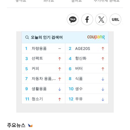
좋아요
화나요
슬퍼요
추가취재 원해요
주요뉴스