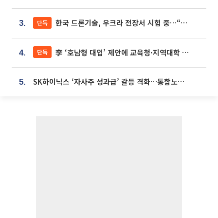
한국 드론기술, 우크라 전장서 시험 중…“스타트업 여러 곳 참여”
단독
3.
李 ‘호남형 대입’ 제안에 교육청·지역대학 서·논술형 입시 연계 '착수'
단독
4.
SK하이닉스 ‘자사주 성과급’ 갈등 격화…통합노조 출범 움직임
5.