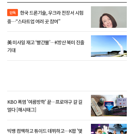
한국 드론기술, 우크라 전장서 시험
단독
중…“스타트업 여러 곳 참여”
美 미사일 재고 ‘빨간불’…K방산 북미 진출
기대
KBO 폭염 '여름방학' 끝…프로야구 갈 길
멀다 [해시태그]
빅뱅 컴백하고 튜이드 데뷔하고⋯K팝 '몇