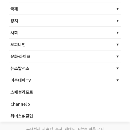
국제
정치
사회
오피니언
문화·라이프
뉴스발전소
이투데이TV
스페셜리포트
Channel 5
위너스IR클럽
무단전재 및 수집, 복사, 재배포, AI학습 이용 금지