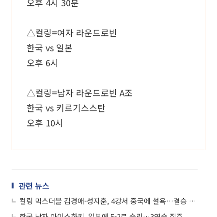
오후 4시 30분
△컬링=여자 라운드로빈
한국 vs 일본
오후 6시
△컬링=남자 라운드로빈 A조
한국 vs 키르기스스탄
오후 10시
관련 뉴스
컬링 믹스더블 김경애-성지훈, 4강서 중국에 설욕…결승 진출
한국 남자 아이스하키, 일본에 5-2로 승리…3연승 질주