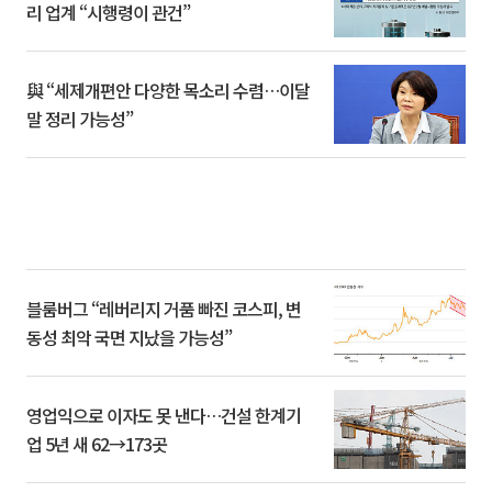
리 업계 “시행령이 관건”
與 “세제개편안 다양한 목소리 수렴…이달
말 정리 가능성”
블룸버그 “레버리지 거품 빠진 코스피, 변
동성 최악 국면 지났을 가능성”
영업익으로 이자도 못 낸다…건설 한계기
업 5년 새 62→173곳