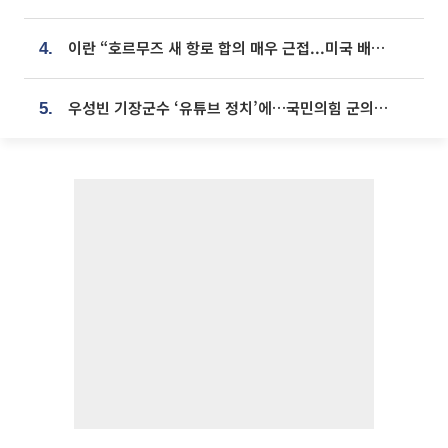
이란 “호르무즈 새 항로 합의 매우 근접...미국 배상 먼저”
4.
우성빈 기장군수 ‘유튜브 정치’에…국민의힘 군의원들 집단 반발
5.