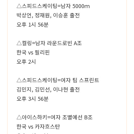
△스피드스케이팅=남자 5000ｍ
박상언, 정재원, 이승훈 출전
오후 1시 56분
△컬링=남자 라운드로빈 A조
한국 vs 필리핀
오후 2시
△스피드스케이팅=여자 팀 스프린트
김민지, 김민선, 이나현 출전
오후 3시 56분
△아이스하키=여자 조별예선 B조
한국 vs 카자흐스탄