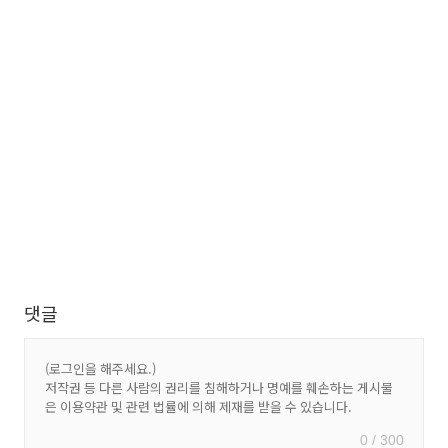
댓글
0 / 300