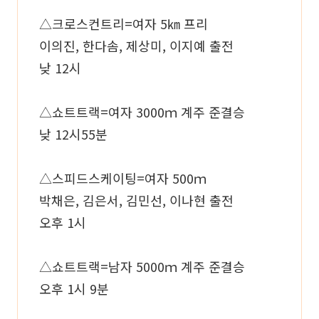
△크로스컨트리=여자 5㎞ 프리
이의진, 한다솜, 제상미, 이지예 출전
낮 12시
△쇼트트랙=여자 3000ｍ 계주 준결승
낮 12시55분
△스피드스케이팅=여자 500ｍ
박채은, 김은서, 김민선, 이나현 출전
오후 1시
△쇼트트랙=남자 5000ｍ 계주 준결승
오후 1시 9분