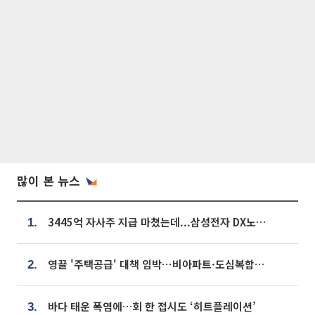
많이 본 뉴스
3445억 자사주 지급 마쳤는데...삼성전자 DX노조, 뒤늦은 '떼쓰기 집회'
1.
영끌 '주택공급' 대책 임박⋯비아파트·도심복합까지 총동원
2.
바다 태운 폭염에…회 한 접시도 ‘히트플레이션’
3.