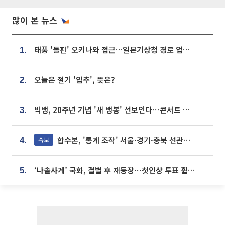
많이 본 뉴스
태풍 '돌핀' 오키나와 접근…일본기상청 경로 업데이트
1.
오늘은 절기 '입추', 뜻은?
2.
빅뱅, 20주년 기념 '새 뱅봉' 선보인다⋯콘서트 앞두고 팝업 개최
3.
합수본, '통계 조작' 서울·경기·충북 선관위 등 추가 압수수색
속보
4.
‘나솔사계’ 국화, 결별 후 재등장⋯첫인상 투표 휩쓸고 ‘인기녀’ 등극
5.