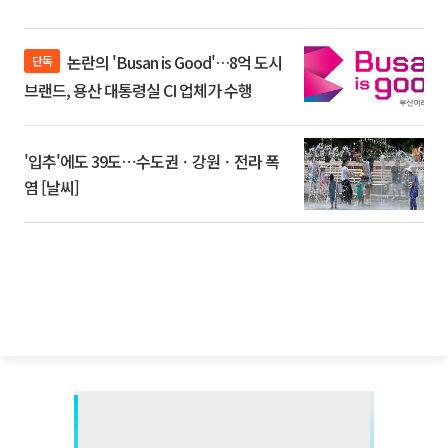
논란의 'Busan is Good'…8억 도시
단독
브랜드, 용산 대통령실 CI 업체가 수행
'입추'에도 39도⋯수도권ㆍ강원ㆍ전라 폭
염 [날씨]