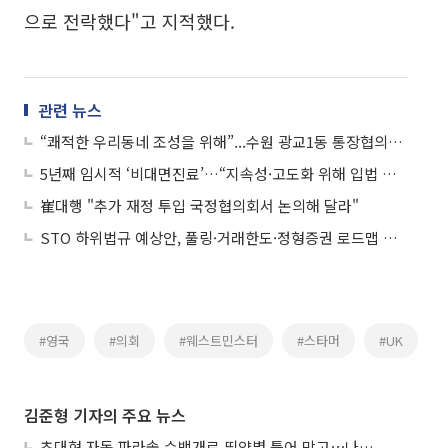
으로 전락했다"고 지적했다.
관련 뉴스
“쾌적한 우리동네 조성을 위해”...수원 광교1동 통장협의회 설맞이 대청소 실시
5년째 임시적 ‘비대면진료’…“지속성·고도화 위해 입법 필요”
崔대행 "추가 재정 투입 국정협의회서 논의해 달라"
STO 하위법규 예상안, 풀링·거래한도·정형증권 로드맵 제시
#영국
#의회
#웨스트민스터
#스타머
#UK
김준형 기자의 주요 뉴스
초대형 자동 파라솔 수백개로 뙤약볕 틀어 막고⋯나라별 폭염 생존법