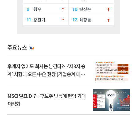
주요뉴스
후계자 없어도 회사는 남긴다?…‘제3자 승
계’ 시험대 오른 中企 현장 [기업승계 대전
환]
MSCI 발표 D-7…후보주 반등에 편입 기대
재점화