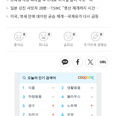
일본 강진 사망자 28명⋯TSMC "생산 재개까지 시간 필요해"
미국, 엿새 만에 대이란 공습 재개⋯국제유가 다시 급등
0
0
0
0
좋아요
화나요
슬퍼요
추가취재 원해요