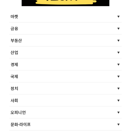
마켓
금융
부동산
산업
경제
국제
정치
사회
오피니언
문화·라이프