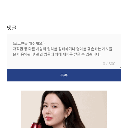
댓글
0 / 300