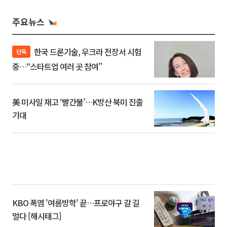
주요뉴스
한국 드론기술, 우크라 전장서 시험
단독
중…“스타트업 여러 곳 참여”
美 미사일 재고 ‘빨간불’…K방산 북미 진출
기대
KBO 폭염 '여름방학' 끝…프로야구 갈 길
멀다 [해시태그]