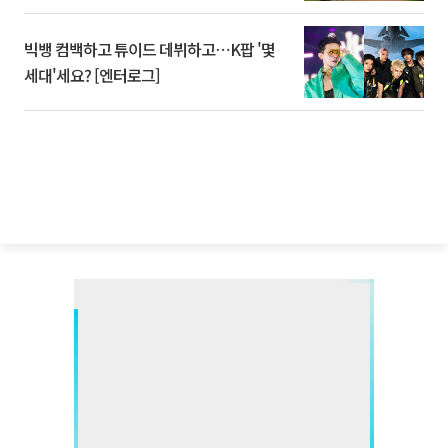
빅뱅 컴백하고 튜이드 데뷔하고⋯K팝 '몇
세대'세요? [엔터로그]