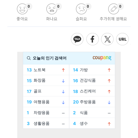
0
0
0
0
좋아요
화나요
슬퍼요
추가취재 원해요