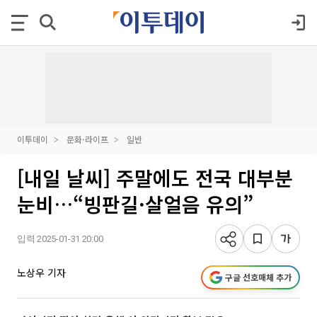
이투데이
문화·라이프
일반
[내일 날씨] 주말에도 전국 대부분
눈비…“빙판길·살얼음 유의”
입력 2025-01-31 20:00
노상우 기자
구글 선호매체 추가