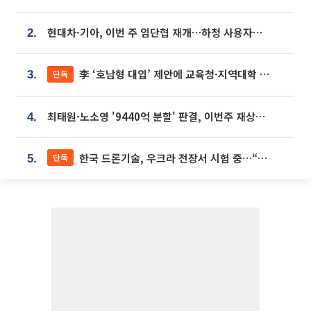
현대차·기아, 이번 주 임단협 재개…하청 사용자성 재심도 ‘변수’
2.
李 ‘호남형 대입’ 제안에 교육청·지역대학 서·논술형 입시 연계 '착수'
단독
3.
최태원·노소영 '9440억 분할' 판결, 이번주 재상고 여부 주목
4.
한국 드론기술, 우크라 전장서 시험 중…“스타트업 여러 곳 참여”
단독
5.