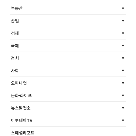
부동산
산업
경제
국제
정치
사회
오피니언
문화·라이프
뉴스발전소
이투데이TV
스페셜리포트