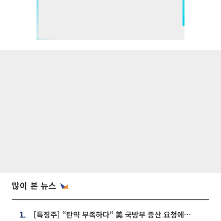
많이 본 뉴스
[특징주] “탄약 부족하다“ 美 국방부 증산 요청에⋯국내 방산주 급등세
1.