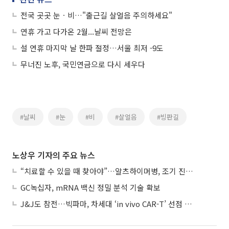
전국 곳곳 눈ㆍ비…"출근길 살얼음 주의하세요"
연휴 가고 다가온 2월...날씨 전망은
설 연휴 마지막 날 한파 절정…서울 최저 -9도
무너진 노후, 국민연금으로 다시 세우다
#날씨
#눈
#비
#살얼음
#빙판길
노상우 기자의 주요 뉴스
“치료할 수 있을 때 찾아야”…알츠하이머병, 조기 진단 중요성 커진다
GC녹십자, mRNA 백신 정밀 분석 기술 확보
J&J도 참전…빅파마, 차세대 ‘in vivo CAR-T’ 선점 경쟁 본격화