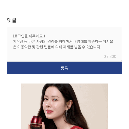
댓글
0 / 300