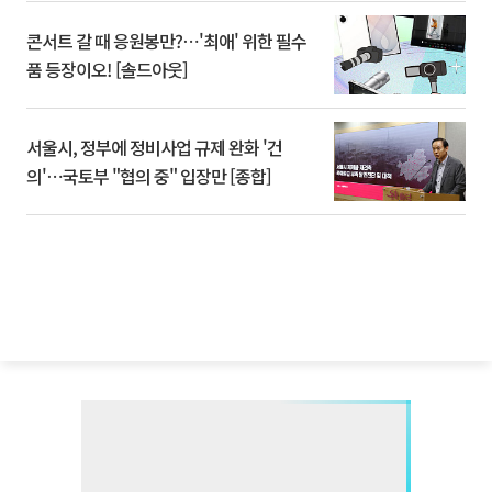
콘서트 갈 때 응원봉만?⋯'최애' 위한 필수
품 등장이오! [솔드아웃]
서울시, 정부에 정비사업 규제 완화 '건
의'⋯국토부 "협의 중" 입장만 [종합]