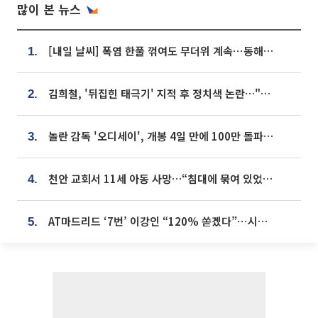
많이 본 뉴스
[내일 날씨] 폭염 한풀 꺾여도 무더위 계속⋯동해안 이틀 연속 비
1.
김희철, '뒤집힌 태극기' 지적 후 정치색 논란…"좌우 떠나 우리나라 국기"
2.
놀란 감독 '오디세이', 개봉 4일 만에 100만 돌파⋯'왕사남' 보다 빠르다
3.
천안 교회서 11세 아동 사망…“침대에 묶여 있었다” 진술 확보
4.
AT마드리드 ‘7번’ 이강인 “120% 쏟겠다”⋯시메오네 감독 “필요한 선수”
5.