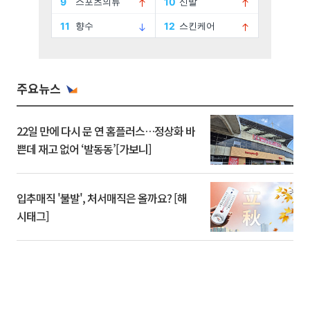
주요뉴스
22일 만에 다시 문 연 홈플러스…정상화 바
쁜데 재고 없어 ‘발동동’[가보니]
입추매직 '불발', 처서매직은 올까요? [해
시태그]