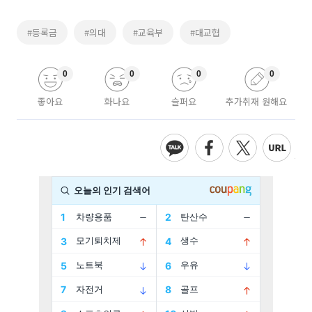
#등록금
#의대
#교육부
#대교협
0
0
0
0
좋아요
화나요
슬퍼요
추가취재 원해요