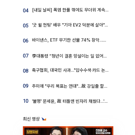
[내일 날씨] 폭염 한풀 꺾여도 무더위 계속⋯동해안 이틀 연속 비
04
'굿 윌 헌팅' 배우 "기아 EV2 덕분에 살아"…교통사고 후 안전성 극찬
05
바이낸스, ETF 무기한 선물 74% 장악…한국 레버리지 ETF 거래 급증 [e가상자산]
06
07
李대통령 “청년이 결혼 망설이는 일 없어야...제도상 불이익 조사”
축구협회, 대국민 사과…"압수수색·카드 논란 사죄, 강도 높은 쇄신"
08
09
추미애 "우리 목표는 연대"…故 강일출 할머니 흉상 제막
10
'불명' 문세윤, 故 터틀맨 빈자리 채웠다…'거북이' 눈물의 최종 우승
최신 영상