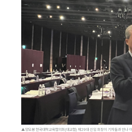
▲양오봉 한국대학교육협의회(대교협) 제29대 신임 회장이 기자들과 만나 이