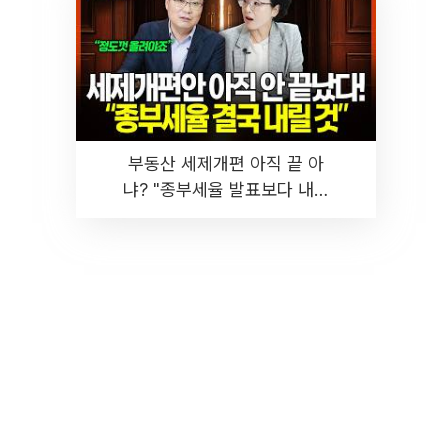
부동산 세제개편 아직 끝 아
냐? "종부세율 발표보다 내릴
것" 장기거주·양도세 전망 I 집
땅지성 I 김인만, 진미윤