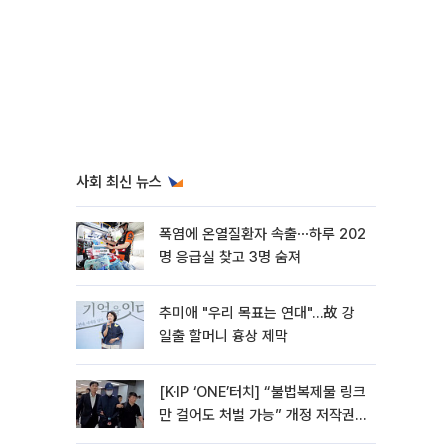
사회 최신 뉴스
폭염에 온열질환자 속출⋯하루 202
명 응급실 찾고 3명 숨져
추미애 "우리 목표는 연대"…故 강
일출 할머니 흉상 제막
[K·IP ‘ONE’터치] “불법복제물 링크
만 걸어도 처벌 가능” 개정 저작권
법 어떻게 바뀌었나