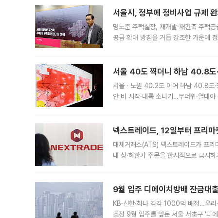
서울시, 정부에 정비사업 규제 완화
명노준 주택실장, 재개발·재건축 주택공
공급 확대 방침을 거듭 강조한 가운데 정
면 반박하고 나섰다. 명노준 서울시 주택
서울 40도 찍더니 하남 40.8도
서울ㆍ노원 40.2도 이어 하남 40.8도
안 비 시작·내륙 소나기…무더위·열대야 
에서도 40도를 웃도는 기온이 관측됐다
의 극심한
넥스트레이드, 12일부터 프리마
대체거래소(ATS) 넥스트레이드가 프리
내 상·하한가 주문을 한시적으로 금지하
가 체결 사례와 관련해 설명자료를 내고
9월 입주 디에이치방배 잔금대출
KB·신한·하나 각각 1000억 배정…우
조정 9월 입주를 앞둔 서울 서초구 ‘디