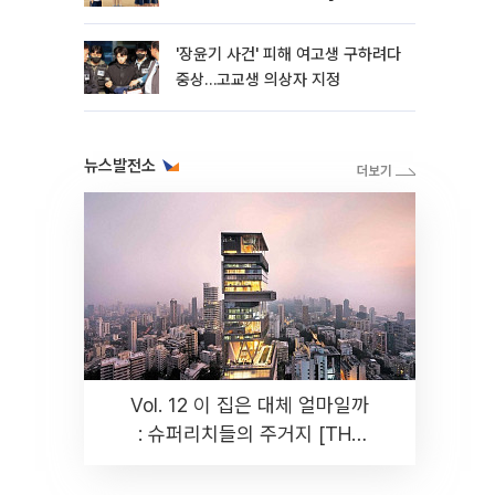
판]
'장윤기 사건' 피해 여고생 구하려다
중상…고교생 의상자 지정
뉴스발전소
Vol. 12 이 집은 대체 얼마일까
: 슈퍼리치들의 주거지 [THE
RARE]