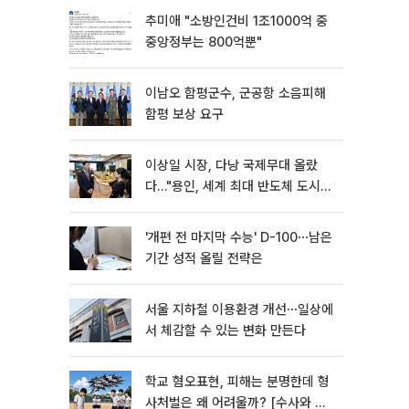
추미애 "소방인건비 1조1000억 중
중앙정부는 800억뿐"
이남오 함평군수, 군공항 소음피해
함평 보상 요구
이상일 시장, 다낭 국제무대 올랐
다…"용인, 세계 최대 반도체 도시
된다"
'개편 전 마지막 수능' D-100⋯남은
기간 성적 올릴 전략은
서울 지하철 이용환경 개선⋯일상에
서 체감할 수 있는 변화 만든다
학교 혐오표현, 피해는 분명한데 형
사처벌은 왜 어려울까? [수사와 재