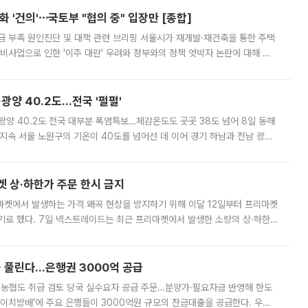
 '건의'⋯국토부 "협의 중" 입장만 [종합]
급 부족 원인진단 및 대책 관련 브리핑 서울시가 재개발·재건축을 통한 주택
비사업으로 인한 '이주 대란' 우려와 정부와의 정책 엇박자 논란에 대해 정
실장은 2031년까지 31만 가구 착공 목표에 차질이 없다는 입장이나,
·광양 40.2도…전국 '펄펄'
·광양 40.2도 전국 대부분 폭염특보…체감온도도 곳곳 38도 넘어 8일 동해
지속 서울 노원구의 기온이 40도를 넘어선 데 이어 경기 하남과 전남 광양
. 전국 대부분 지역에 폭염특보가 내려진 가운데 곳곳에서 39~40도 안팎
켓 상·하한가 주문 한시 금지
마켓에서 발생하는 가격 왜곡 현상을 방지하기 위해 이달 12일부터 프리마켓
기로 했다. 7일 넥스트레이드는 최근 프리마켓에서 발생한 소량의 상·하한
, 주문 오류로 인한 가격 급등락을 최소화하기 위한 비상 대응방안을 발표
 풀린다…은행권 3000억 공급
리·농협도 취급 검토 당국 실수요자 공급 주문…분양가·필요자금 반영해 한도
에이치방배’에 주요 은행들이 3000억원 규모의 잔금대출을 공급한다. 우리