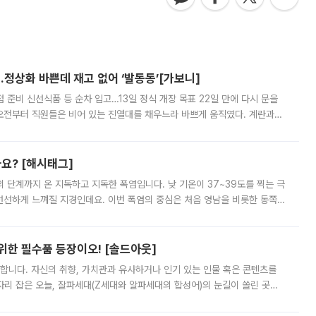
…정상화 바쁜데 재고 없어 ‘발동동’[가보니]
준비 신선식품 등 순차 입고…13일 정식 개장 목표 22일 만에 다시 문을
오전부터 직원들은 비어 있는 진열대를 채우느라 바쁘게 움직였다. 계란과
리를 잡기 시작했지만, 매장 곳곳엔 여전히 텅 빈 매대가 먼저 눈에 들어왔
까요? [해시태그]
’의 단계까지 온 지독하고 지독한 폭염입니다. 낮 기온이 37~39도를 찍는 극
 선선하게 느껴질 지경인데요. 이번 폭염의 중심은 처음 영남을 비롯한 동쪽
 북서풍이 산맥을 넘어 영남 쪽으로 내려오면서 뜨겁고 건조해졌는데요.
 위한 필수품 등장이오! [솔드아웃]
합니다. 자신의 취향, 가치관과 유사하거나 인기 있는 인물 혹은 콘텐츠를
'가 자리 잡은 오늘, 잘파세대(Z세대와 알파세대의 합성어)의 눈길이 쏠린 곳은
리는 공연장. 응원봉만큼이나 눈에 띄는 게 있습니다. 공연이 시작되기