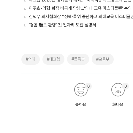
대교협 2025년 정기총회 개최...“미래지향적 고등교육 발전
이주호-의협 회장 비공개 만남…‘의대 교육 마스터플랜’ 논의
김택우 의사협회장 “정책·특위 중단하고 의대교육 마스터플랜
‘경험 無도 환영’ 첫 일자리 도전 설명서
#의대
#대교협
#등록금
#교육부
0
0
좋아요
화나요