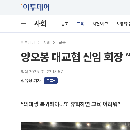
사회
법조
교육
사건/사고
노동/취
이투데이
사회
교육
양오봉 대교협 신임 회장 
입력 2025-01-22 13:57
정유정 기자
구독
“의대생 복귀해야...또 휴학하면 교육 어려워”