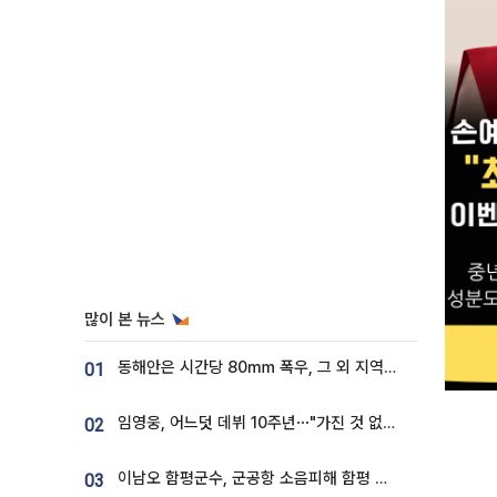
많이 본 뉴스
동해안은 시간당 80㎜ 폭우, 그 외 지역은 폭염…‘극과 극 날씨’
01
임영웅, 어느덧 데뷔 10주년⋯"가진 것 없던 시절, 내 앞엔 20명의 팬뿐"
02
이남오 함평군수, 군공항 소음피해 함평 보상 요구
03