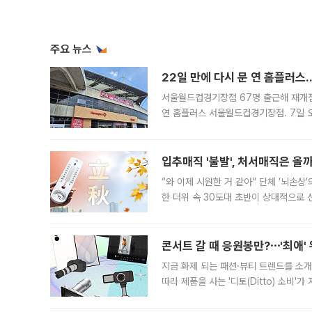
주요 뉴스
22일 만에 다시 문 연 홈플러스
서울월드컵경기장점 67명 출근해 재개점 
연 홈플러스 서울월드컵경기장점. 7일 
우유, 과일 같은 신선식품이 차근차근 자
입추매직 '불발', 처서매직은 올
“와 이제 시원한 거 같아” 단체 ‘뇌손상
한 더위 속 30도대 초반이 상대적으로
지역에 있었습니다. 7월 말에는 서풍과
콘서트 갈 때 응원봉만?⋯'최애'
지금 화제 되는 패션·뷰티 트렌드를 소개
따라 제품을 사는 '디토(Ditto) 소비
어디일까요? 아이돌 콘서트 시작을 기다