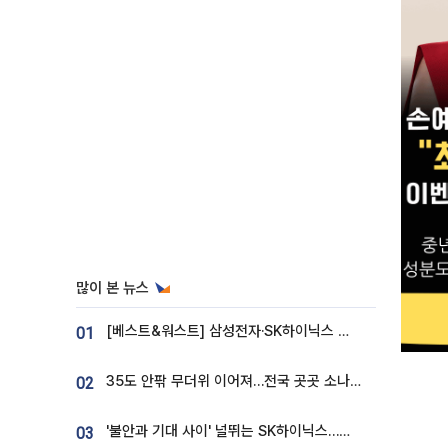
많이 본 뉴스
[베스트&워스트] 삼성전자·SK하이닉스 밀린 한 주…상상인증권은 85% 급등
01
35도 안팎 무더위 이어져…전국 곳곳 소나기 [오늘 날씨]
02
'불안과 기대 사이' 널뛰는 SK하이닉스…증권가 "HBM4·LTA 기반 펀터멘털 견고"
03