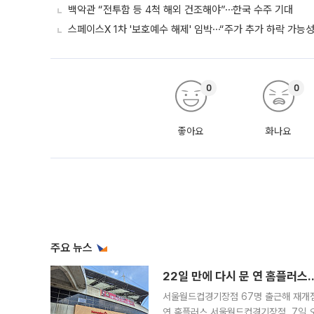
백악관 “전투함 등 4척 해외 건조해야”⋯한국 수주 기대
스페이스X 1차 '보호예수 해제' 임박⋯“주가 추가 하락 가능성
0
0
좋아요
화나요
주요 뉴스
22일 만에 다시 문 연 홈플러스
서울월드컵경기장점 67명 출근해 재개점 
연 홈플러스 서울월드컵경기장점. 7일 