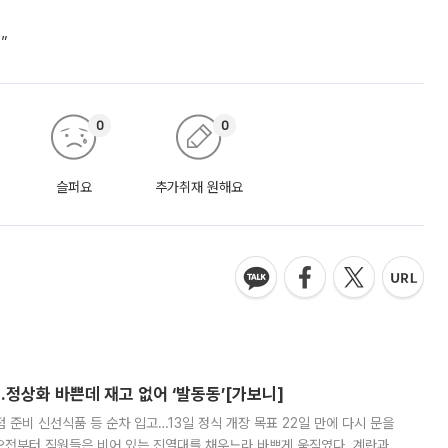
”
0
0
슬퍼요
추가취재 원해요
…정상화 바쁜데 재고 없어 ‘발동동’[가보니]
준비 신선식품 등 순차 입고…13일 정식 개장 목표 22일 만에 다시 문을
오전부터 직원들은 비어 있는 진열대를 채우느라 바쁘게 움직였다. 계란과