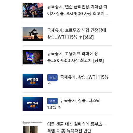
뉴욕증시, 연준 금리인상 기대감 꺾
이자 상승...S&P500 사상 최고치
[종합]
국제유가, 호르무즈 해협 긴장감에
상승...WTI 1.15% ↑[상보]
뉴욕증시, 고용지표 악화에 상
승...S&P500 사상 최고치 [상보]
국제유가, 상승...WTI 1.15%
속보
↑
뉴욕증시, 상승...나스닥
속보
1.3% ↑
여름 샌들 대신 원피스에 롱부츠⋯
폭염 속 美 뉴욕패션 반란