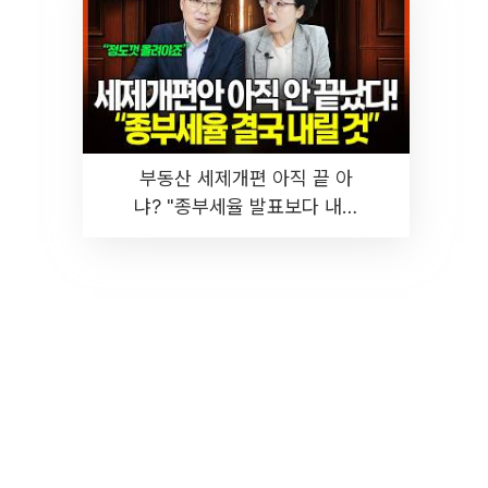
부동산 세제개편 아직 끝 아
냐? "종부세율 발표보다 내릴
것" 장기거주·양도세 전망 I 집
땅지성 I 김인만, 진미윤