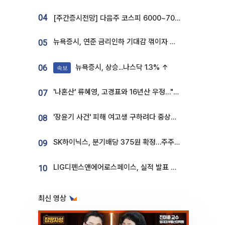
04
[주간증시전망] 다음주 코스피 6000~7000⋯“外人 수급은 정책이 변수”
뉴욕증시, 연준 금리인하 기대감 꺾이자 상승...S&P500 사상 최고치 [종합]
05
뉴욕증시, 상승...나스닥 1.3% ↑
06
속보
'나혼산' 류혜영, 고경표와 16년산 우정…"자취방서 부모님과 마주쳐"
07
'장윤기 사건' 피해 여고생 구하려다 중상…고교생 의상자 지정
08
SK하이닉스, 분기배당 375원 확정…주주환원책 9월로 앞당겨 발표
09
LIG디펜스앤에어로스페이스, 실적 발표 후 급락→반등⋯증권가 “28년까지 튼튼”
10
최신 영상