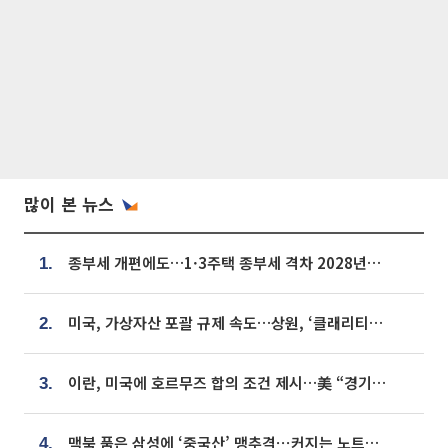
많이 본 뉴스
종부세 개편에도…1·3주택 종부세 격차 2028년부터 확대
1.
미국, 가상자산 포괄 규제 속도…상원, ‘클래리티법’ 9월 절차투표 추진
2.
이란, 미국에 호르무즈 합의 조건 제시…美 “경기 아직 안 끝나” [종합]
3.
맥북 품은 삼성에 ‘중국산’ 맹추격⋯커지는 노트북 OLED 시장
4.