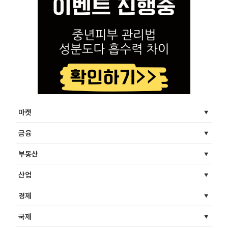
마켓
금융
부동산
산업
경제
국제