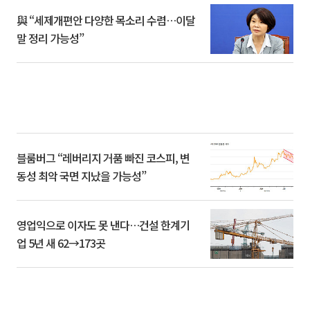
與 “세제개편안 다양한 목소리 수렴…이달
말 정리 가능성”
블룸버그 “레버리지 거품 빠진 코스피, 변
동성 최악 국면 지났을 가능성”
영업익으로 이자도 못 낸다…건설 한계기
업 5년 새 62→173곳