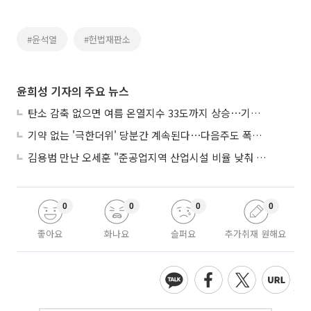
#윤석열
#헌법재판소
윤희성 기자의 주요 뉴스
탄소 감축 없으면 여름 온열지수 33도까지 상승⋯기상청, 2100년 미래전망
기약 없는 '극한더위' 당분간 계속된다⋯다음주도 폭염·열대야 지속
김용범 만난 오세훈 "준공업지역 산업시설 비율 낮춰 공급 늘려야"
0
0
0
0
좋아요
화나요
슬퍼요
추가취재 원해요