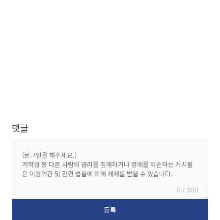
댓글
0 / 300