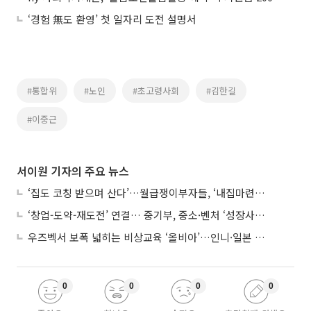
‘경험 無도 환영’ 첫 일자리 도전 설명서
#통합위
#노인
#초고령사회
#김한길
#이중근
서이원 기자의 주요 뉴스
‘집도 코칭 받으며 산다’…월급쟁이부자들, ‘내집마련’ 신청 증가세
‘창업-도약-재도전’ 연결… 중기부, 중소·벤처 ‘성장사다리’ 짓는다
우즈벡서 보폭 넓히는 비상교육 ‘올비아’…인니·일본 진출 타진
0
0
0
0