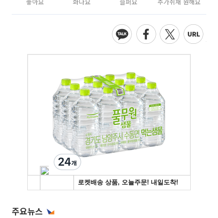
좋아요
화나요
슬퍼요
추가취재 원해요
주요뉴스