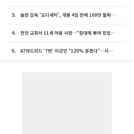
놀란 감독 '오디세이', 개봉 4일 만에 100만 돌파⋯'왕사남' 보다 빠르다
3.
천안 교회서 11세 아동 사망…“침대에 묶여 있었다” 진술 확보
4.
AT마드리드 ‘7번’ 이강인 “120% 쏟겠다”⋯시메오네 감독 “필요한 선수”
5.