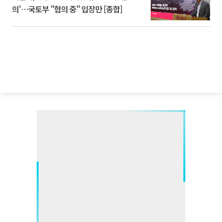
의'⋯국토부 "협의 중" 입장만 [종합]