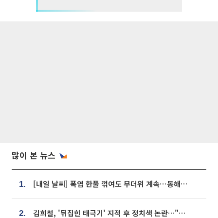
많이 본 뉴스
[내일 날씨] 폭염 한풀 꺾여도 무더위 계속⋯동해안 이틀 연속 비
1.
김희철, '뒤집힌 태극기' 지적 후 정치색 논란…"좌우 떠나 우리나라 국기"
2.