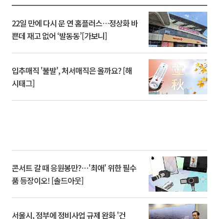
22일 만에 다시 문 연 홈플러스…정상화 바
쁜데 재고 없어 ‘발동동’[가보니]
입추매직 '불발', 처서매직은 올까요? [해
시태그]
콘서트 갈 때 응원봉만?⋯'최애' 위한 필수
품 등장이오! [솔드아웃]
서울시, 정부에 정비사업 규제 완화 '건