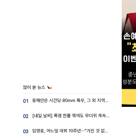
많이 본 뉴스
동해안은 시간당 80㎜ 폭우, 그 외 지역은 폭염…‘극과 극 날씨’
01
[내일 날씨] 폭염 한풀 꺾여도 무더위 계속⋯동해안 이틀 연속 비
02
임영웅, 어느덧 데뷔 10주년⋯"가진 것 없던 시절, 내 앞엔 20명의 팬뿐"
03