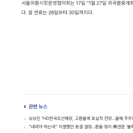
서울외환시장운영협의회는 17일 “1월 27일 외국환중개
다. 설 연휴는 28일부터 30일까지다.
관련 뉴스
상상인 "HD한국조선해양, 고환율에 호실적 전망…올해 주주
“내려야 하는데” 치열했던 동결 결정…환율·정치·美연준 ‘불확