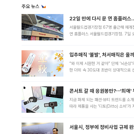
주요 뉴스
22일 만에 다시 문 연 홈플러스
서울월드컵경기장점 67명 출근해 재개점 
연 홈플러스 서울월드컵경기장점. 7일 
우유, 과일 같은 신선식품이 차근차근 자
입추매직 '불발', 처서매직은 올
“와 이제 시원한 거 같아” 단체 ‘뇌손상
한 더위 속 30도대 초반이 상대적으로
지역에 있었습니다. 7월 말에는 서풍과
콘서트 갈 때 응원봉만?⋯'최애'
지금 화제 되는 패션·뷰티 트렌드를 소개
따라 제품을 사는 '디토(Ditto) 소비
어디일까요? 아이돌 콘서트 시작을 기다
서울시, 정부에 정비사업 규제 완화