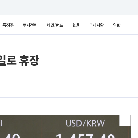
특징주
투자전략
채권/펀드
환율
국제시황
일반
일로 휴장