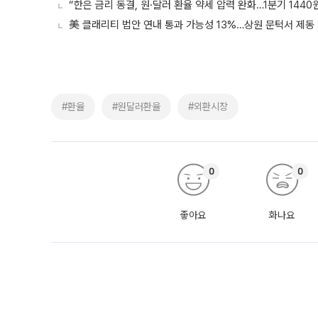
“한은 금리 동결, 원·달러 환율 약세 압력 완화…1분기 1440
美 클래리티 법안 연내 통과 가능성 13%…상원 문턱서 제동
#환율
#원달러환율
#외환시장
0
0
좋아요
화나요