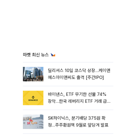
마켓 최신 뉴스
딜리셔스 10일 코스닥 상장…케이앤
에스아이앤씨도 출격 [주간IPO]
바이낸스, ETF 무기한 선물 74%
장악…한국 레버리지 ETF 거래 급
증 [e가상자산]
SK하이닉스, 분기배당 375원 확
정…주주환원책 9월로 앞당겨 발표