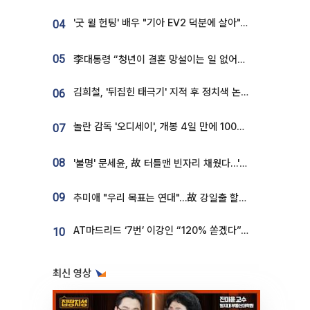
'굿 윌 헌팅' 배우 "기아 EV2 덕분에 살아"…교통사고 후 안전성 극찬
04
05
李대통령 “청년이 결혼 망설이는 일 없어야...제도상 불이익 조사”
김희철, '뒤집힌 태극기' 지적 후 정치색 논란…"좌우 떠나 우리나라 국기"
06
놀란 감독 '오디세이', 개봉 4일 만에 100만 돌파⋯'왕사남' 보다 빠르다
07
08
'불명' 문세윤, 故 터틀맨 빈자리 채웠다…'거북이' 눈물의 최종 우승
09
추미애 "우리 목표는 연대"…故 강일출 할머니 흉상 제막
AT마드리드 ‘7번’ 이강인 “120% 쏟겠다”⋯시메오네 감독 “필요한 선수”
10
최신 영상