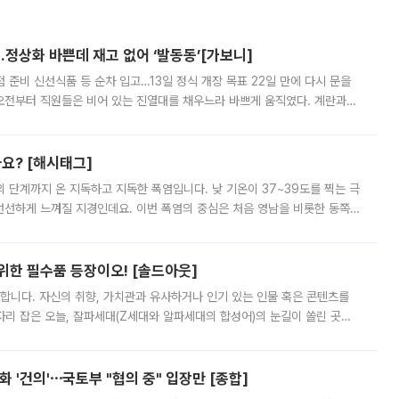
…정상화 바쁜데 재고 없어 ‘발동동’[가보니]
준비 신선식품 등 순차 입고…13일 정식 개장 목표 22일 만에 다시 문을
오전부터 직원들은 비어 있는 진열대를 채우느라 바쁘게 움직였다. 계란과
리를 잡기 시작했지만, 매장 곳곳엔 여전히 텅 빈 매대가 먼저 눈에 들어왔
까요? [해시태그]
’의 단계까지 온 지독하고 지독한 폭염입니다. 낮 기온이 37~39도를 찍는 극
 선선하게 느껴질 지경인데요. 이번 폭염의 중심은 처음 영남을 비롯한 동쪽
 북서풍이 산맥을 넘어 영남 쪽으로 내려오면서 뜨겁고 건조해졌는데요.
 위한 필수품 등장이오! [솔드아웃]
합니다. 자신의 취향, 가치관과 유사하거나 인기 있는 인물 혹은 콘텐츠를
'가 자리 잡은 오늘, 잘파세대(Z세대와 알파세대의 합성어)의 눈길이 쏠린 곳은
리는 공연장. 응원봉만큼이나 눈에 띄는 게 있습니다. 공연이 시작되기
 '건의'⋯국토부 "협의 중" 입장만 [종합]