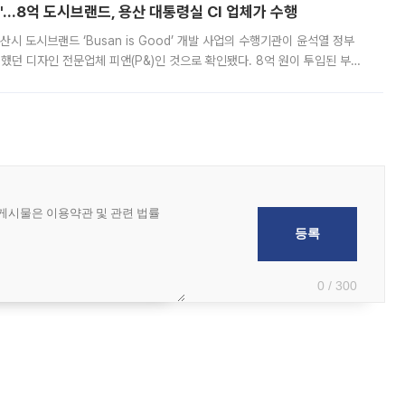
od'…8억 도시브랜드, 용산 대통령실 CI 업체가 수행
시 도시브랜드 ‘Busan is Good’ 개발 사업의 수행기관이 윤석열 정부
여했던 디자인 전문업체 피앤(P&)인 것으로 확인됐다. 8억 원이 투입된 부산
 부족과 디자인 정체성 논란에 휩싸였던 만큼, 사업 선정 과정과 결과물에
0 / 300