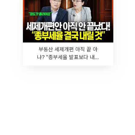
부동산 세제개편 아직 끝 아
냐? "종부세율 발표보다 내릴
것" 장기거주·양도세 전망 I 집
땅지성 I 김인만, 진미윤