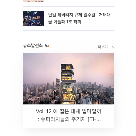
까지 튼튼”
단일 레버리지 규제 일주일…거래대
금 이틀째 1조 하회
뉴스발전소
Vol. 12 이 집은 대체 얼마일까
: 슈퍼리치들의 주거지 [THE
RARE]