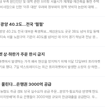
급 부족 원인진단 및 대책 관련 브리핑 서울시가 재개발·재건축을 통한 주택
비사업으로 인한 '이주 대란' 우려와 정부와의 정책 엇박자 논란에 대해 정
실장은 2031년까지 31만 가구 착공 목표에 차질이 없다는 입장이나,
·광양 40.2도…전국 '펄펄'
·광양 40.2도 전국 대부분 폭염특보…체감온도도 곳곳 38도 넘어 8일 동해
지속 서울 노원구의 기온이 40도를 넘어선 데 이어 경기 하남과 전남 광양
. 전국 대부분 지역에 폭염특보가 내려진 가운데 곳곳에서 39~40도 안팎
켓 상·하한가 주문 한시 금지
마켓에서 발생하는 가격 왜곡 현상을 방지하기 위해 이달 12일부터 프리마켓
기로 했다. 7일 넥스트레이드는 최근 프리마켓에서 발생한 소량의 상·하한
, 주문 오류로 인한 가격 급등락을 최소화하기 위한 비상 대응방안을 발표
 풀린다…은행권 3000억 공급
리·농협도 취급 검토 당국 실수요자 공급 주문…분양가·필요자금 반영해 한도
에이치방배’에 주요 은행들이 3000억원 규모의 잔금대출을 공급한다. 우리
하고 있어 향후 공급 규모가 늘어날 전망이다. 7일 금융권에 따르면 KB국