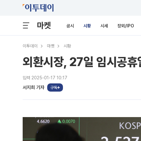
마켓
공시
시황
시세
장외/IPO
이투데이
마켓
시황
외환시장, 27일 임시공휴
입력 2025-01-17 10:17
서지희 기자
구독