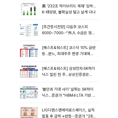
美 ‘232조 하이브리드 제재’ 임박…
K-태양광, 불확실성 털고 날개 다나
[주간증시전망] 다음주 코스피
6000~7000⋯“外人 수급은 정책
이 변수”
[베스트&워스트] 코스닥 10% 급반
등…본느, 최대주주 변경 기대에
270% 폭등
[베스트&워스트] 삼성전자·SK하이
닉스 밀린 한 주…상상인증권은
85% 급등
'불안과 기대 사이' 널뛰는 SK하이
닉스…증권가 "HBM4·LTA 기반 펀
터멘털 견고"
LIG디펜스앤에어로스페이스, 실적
발표 후 급락→반등⋯증권가 “28년