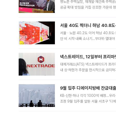
명노준 주택실장, 재개발·재건축 주택공
공급 확대 방침을 거듭 강조한 가운데 정
면 반박하고 나섰다. 명노준 서울시 주택
서울 40도 찍더니 하남 40.8도
서울ㆍ노원 40.2도 이어 하남 40.8도
안 비 시작·내륙 소나기…무더위·열대야 
에서도 40도를 웃도는 기온이 관측됐다
의 극심한
넥스트레이드, 12일부터 프리마
대체거래소(ATS) 넥스트레이드가 프리
내 상·하한가 주문을 한시적으로 금지하
가 체결 사례와 관련해 설명자료를 내고
9월 입주 디에이치방배 잔금대출
KB·신한·하나 각각 1000억 배정…우
조정 9월 입주를 앞둔 서울 서초구 ‘디
은행과 NH농협은행도 대출 취급을 검토
민은행