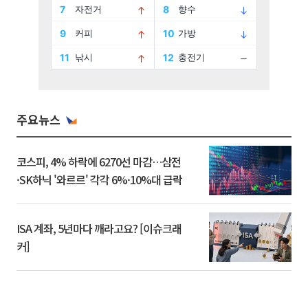
주요뉴스
코스피, 4% 하락에 6270선 마감…삼전
·SK하닉 '와르르' 각각 6%·10%대 급락
ISA 계좌, 5년마다 깨라고요? [이슈크래
커]