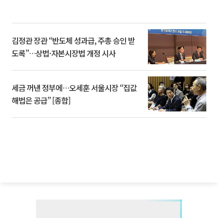
김정관 장관 “반도체 성과급, 주총 승인 받
도록”…상법·자본시장법 개정 시사
세금 꺼낸 정부에…오세훈 서울시장 “집값
해법은 공급” [종합]