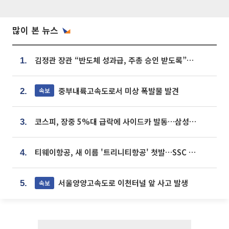
많이 본 뉴스
김정관 장관 “반도체 성과급, 주총 승인 받도록”…상법·자본시장법 개정 시사
1.
중부내륙고속도로서 미상 폭발물 발견
속보
2.
코스피, 장중 5%대 급락에 사이드카 발동…삼성·SK 동반 폭락
3.
티웨이항공, 새 이름 '트리니티항공' 첫발…SSC 전략 본격화
4.
서울양양고속도로 이천터널 앞 사고 발생
속보
5.