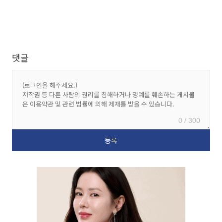
댓글
0 / 300