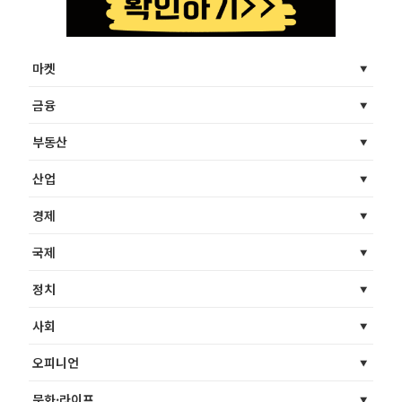
마켓
금융
부동산
산업
경제
국제
정치
사회
오피니언
문화·라이프