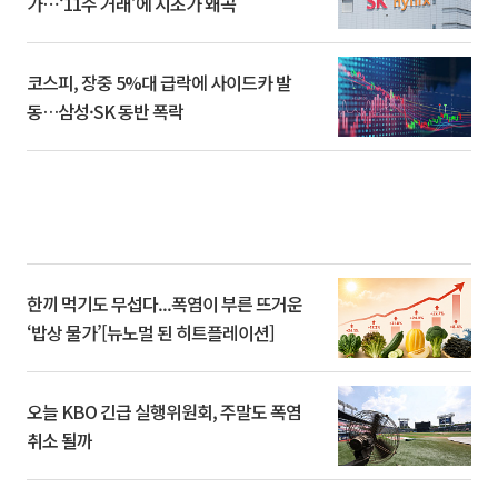
가⋯‘11주 거래’에 시초가 왜곡
코스피, 장중 5%대 급락에 사이드카 발
동…삼성·SK 동반 폭락
한끼 먹기도 무섭다...폭염이 부른 뜨거운
‘밥상 물가’[뉴노멀 된 히트플레이션]
오늘 KBO 긴급 실행위원회, 주말도 폭염
취소 될까