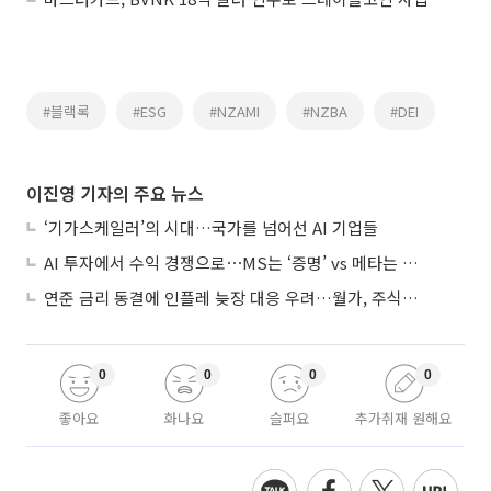
#블랙록
#ESG
#NZAMI
#NZBA
#DEI
이진영 기자의 주요 뉴스
‘기가스케일러’의 시대…국가를 넘어선 AI 기업들
AI 투자에서 수익 경쟁으로⋯MS는 ‘증명’ vs 메타는 ‘숙제’
연준 금리 동결에 인플레 늦장 대응 우려…월가, 주식도 채권도 던졌다
0
0
0
0
좋아요
화나요
슬퍼요
추가취재 원해요