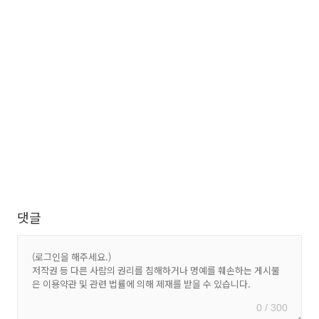
댓글
0 / 300