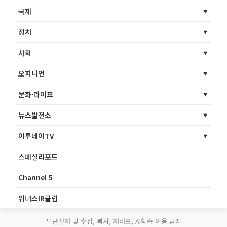
국제
정치
사회
오피니언
문화·라이프
뉴스발전소
이투데이TV
스페셜리포트
Channel 5
위너스IR클럽
무단전재 및 수집, 복사, 재배포, AI학습 이용 금지