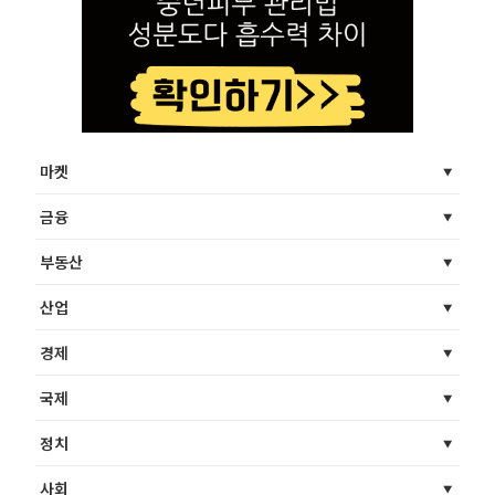
마켓
금융
부동산
산업
경제
국제
정치
사회