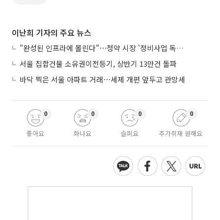
이난희 기자의 주요 뉴스
"완성된 인프라에 몰린다"⋯청약 시장 '정비사업 독주' 42배 격차
서울 집합건물 소유권이전등기, 상반기 13만건 돌파
바닥 찍은 서울 아파트 거래⋯세제 개편 앞두고 관망세
0
0
0
0
좋아요
화나요
슬퍼요
추가취재 원해요