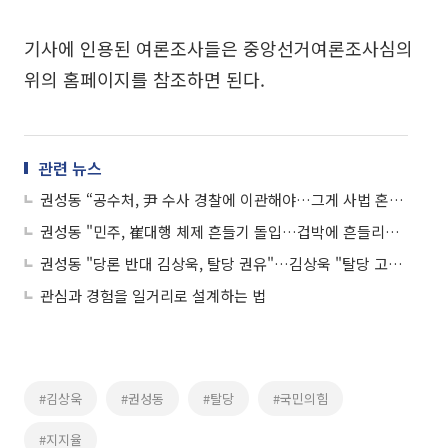
기사에 인용된 여론조사들은 중앙선거여론조사심의
위의 홈페이지를 참조하면 된다.
관련 뉴스
권성동 “공수처, 尹 수사 경찰에 이관해야…그게 사법 혼란 줄이는 길”
권성동 "민주, 崔대행 체제 흔들기 돌입…겁박에 흔들리지 말아야"
권성동 "당론 반대 김상욱, 탈당 권유"…김상욱 "탈당 고려 안 해"
관심과 경험을 일거리로 설계하는 법
#김상욱
#권성동
#탈당
#국민의힘
#지지율