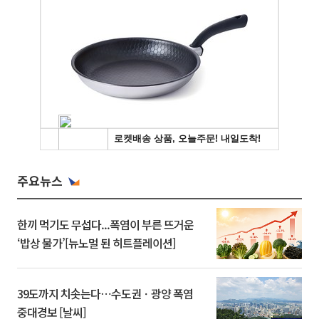
주요뉴스
한끼 먹기도 무섭다...폭염이 부른 뜨거운
‘밥상 물가’[뉴노멀 된 히트플레이션]
39도까지 치솟는다⋯수도권ㆍ광양 폭염
중대경보 [날씨]