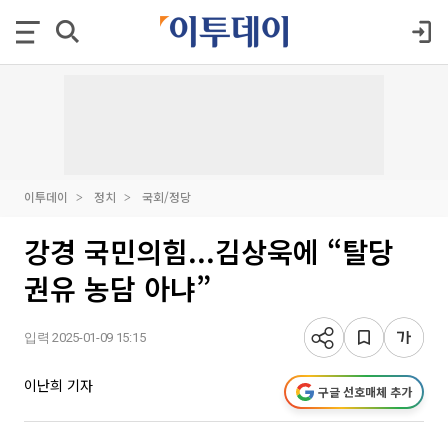
이투데이
정치
국회/정당
강경 국민의힘...김상욱에 “탈당
권유 농담 아냐”
입력 2025-01-09 15:15
이난희 기자
구글 선호매체 추가