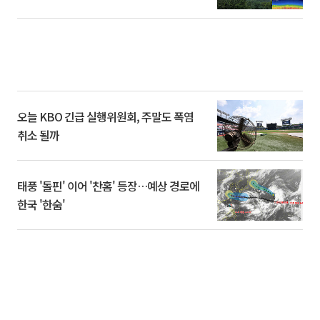
오늘 KBO 긴급 실행위원회, 주말도 폭염
취소 될까
태풍 '돌핀' 이어 '찬홈' 등장…예상 경로에
한국 '한숨'