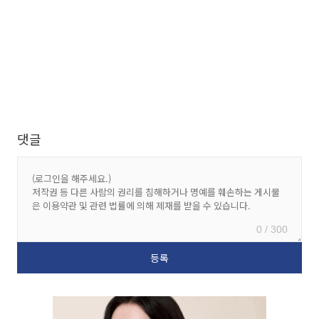
댓글
0 / 300