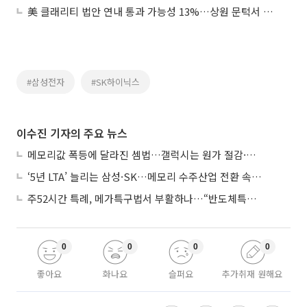
美 클래리티 법안 연내 통과 가능성 13%…상원 문턱서 제동
#삼성전자
#SK하이닉스
이수진 기자의 주요 뉴스
메모리값 폭등에 달라진 셈법…갤럭시는 원가 절감·아이폰은 서비스 확대
‘5년 LTA’ 늘리는 삼성·SK…메모리 수주산업 전환 속 다른 셈법
주52시간 특례, 메가특구법서 부활하나…“반도체특별법 담겨야”
0
0
0
0
좋아요
화나요
슬퍼요
추가취재 원해요