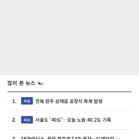
많이 본 뉴스
전북 완주 삼례읍 공장서 화재 발생
속보
1.
서울도 '40도'…오늘 노원 40.2도 기록
속보
2.
SK하이닉스, 용인·청주에 54조 투자…AI 메모리 생산기지 키운다
3.