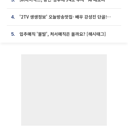
'2TV 생생정보' 오늘방송맛집- 배우 강성진 단골! 쌀국수ㆍ푸팟퐁 커리 맛집 '블○○○'
4.
입추매직 '불발', 처서매직은 올까요? [해시태그]
5.