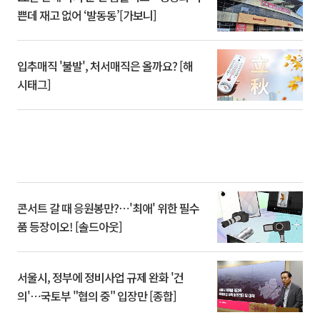
쁜데 재고 없어 ‘발동동’[가보니]
입추매직 '불발', 처서매직은 올까요? [해
시태그]
콘서트 갈 때 응원봉만?⋯'최애' 위한 필수
품 등장이오! [솔드아웃]
서울시, 정부에 정비사업 규제 완화 '건
의'⋯국토부 "협의 중" 입장만 [종합]