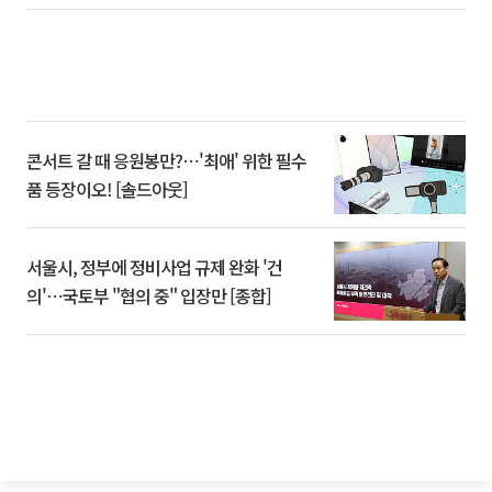
콘서트 갈 때 응원봉만?⋯'최애' 위한 필수
품 등장이오! [솔드아웃]
서울시, 정부에 정비사업 규제 완화 '건
의'⋯국토부 "협의 중" 입장만 [종합]