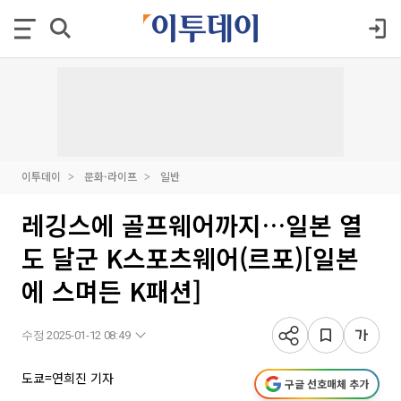
이투데이
문화·라이프
일반
레깅스에 골프웨어까지…일본 열
도 달군 K스포츠웨어(르포)[일본
에 스며든 K패션]
수정 2025-01-12 08:49
도쿄=연희진 기자
구글 선호매체 추가