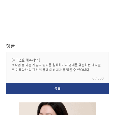
댓글
0 / 300