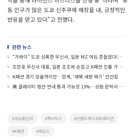
동 인구가 많은 도쿄 신주쿠에 매장을 내, 긍정적인
반응을 얻고 있다”고 전했다.
관련 뉴스
“가와이” 도쿄 상륙한 무신사, 일본 MZ 여심 흔들었다(르포)
조만호 무신사 대표, 일본 조조와 손잡고 K패션 진출 가속 페달
K패션 경기 암울하지만…업계, ‘새해 새판 짜기’ 안간힘
美 클래리티 법안 연내 통과 가능성 13%…상원 문턱서 제동
#코오롱인더
#젝시믹스
#브랜드엑스코퍼레이션
#K패션
#레깅스