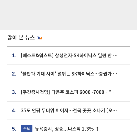
많이 본 뉴스
[베스트&워스트] 삼성전자·SK하이닉스 밀린 한 주…상상인증권은 85% 급등
1.
'불안과 기대 사이' 널뛰는 SK하이닉스…증권가 "HBM4·LTA 기반 펀터멘털 견고"
2.
[주간증시전망] 다음주 코스피 6000~7000⋯“外人 수급은 정책이 변수”
3.
35도 안팎 무더위 이어져…전국 곳곳 소나기 [오늘 날씨]
4.
뉴욕증시, 상승...나스닥 1.3% ↑
속보
5.