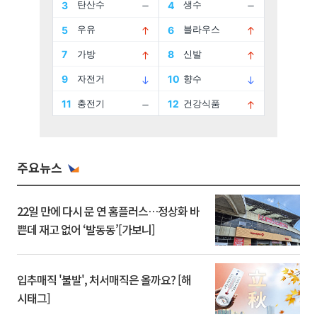
주요뉴스
22일 만에 다시 문 연 홈플러스…정상화 바
쁜데 재고 없어 ‘발동동’[가보니]
입추매직 '불발', 처서매직은 올까요? [해
시태그]