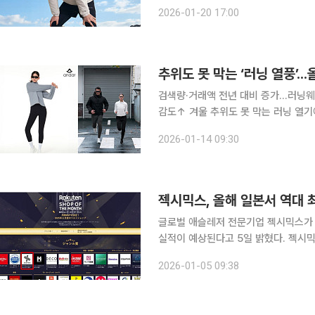
잡은 애슬레저 브랜드에 대한 소비자 수요는 더욱 늘어날
2026-01-20 17:00
벌 애슬레저 브랜드 젝시믹스의 러닝 컬
추위도 못 막는 ‘러닝 열풍’.
검색량·거래액 전년 대비 증가...러닝웨
감도↑ 겨울 추위도 못 막는 러닝 열기에 패션업계에는 모처럼 화색이 돈다. 계절을 가리지 않는 러
닝 의류나 장비에 대한 관심으로 패션
2026-01-14 09:30
있다. 14일 지그재그에 따르면 지난달
젝시믹스, 올해 일본서 역대 
글로벌 애슬레저 전문기업 젝시믹스가 
실적이 예상된다고 5일 밝혔다. 젝시믹스 일본법인은 지난해 3분기 누적매출 119억 원을 기록하며,
24년 연매출 115억 원을 이미 넘어섰다. 작년 11월 매출도 24년 동월대비 72% 이상 성장
2026-01-05 09:38
최초로 일본 현지 매출 200억 원 고지