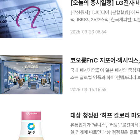
[오늘의 증시일정] LG전자·
[무상증자] TJ미디어 [분할합병] 에프
팩, IBKS제25호스팩, 한국캐피탈, 디알
온켐텍, 와이엠씨, 중앙에너비스, 아이
2026-03-23 08:54
오로스테크놀로지, 링크제니시스, 한
코오롱FnC 지포어·젝시믹스,
국내 패션기업들이 일본 패션의 중심지
즈는 글로벌 명품과 하이 컨템포러리 브랜드가 
따르면 코오롱인더스트리FnC부문(코오
2026-03-16 16:56
유통업계가 ‘웰니스’, ‘러닝’, ‘로컬미
일 업계에 따르면 대상 청정원은 칼로리
계인터내셔날의 자체 헤어케어 브랜드 ‘