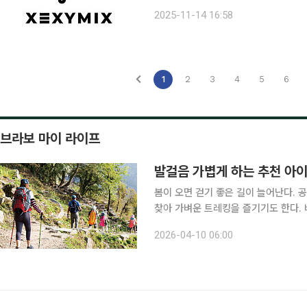
기간 매출액도 699억 원을 기록하며 역대 3분기 
2025-11-14 16:58
카테고리에서 러닝라인 'RX'의 성장세
1
2
3
4
5
6
브라보 마이 라이프
발걸음 가볍게 하는 추천 아
봄이 오면 걷기 좋은 길이 늘어난다. 
찾아 가벼운 트레킹을 즐기기도 한다. 바
연을 가까이 느끼는 활동도 꾸준히 인기
2026-04-10 06:00
런 야외 활동은 시니어에게 특히 잘 어