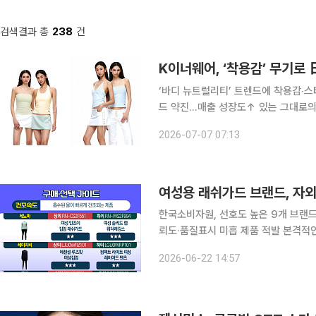
검색결과 총
238
건
K이너웨어, ‘착용감’ 무기로
‘바디 뉴트럴리티’ 트렌드에 착용감‧
드 약진...매출 성장도↑ 있는 그대로의 몸을 존중하는 ‘바디 뉴트럴리티’ 확산에 언더웨어 시장도
편안한 착용감을 중심으로 시장이 재편되
2026-07-07 07:13
스’‧‘노와이어’ 등에 초점을 신흥 브
한국소비자원, 선호도 높은 9개 브랜드
뢰도·품질표시 미흡 제품 적발 본격적인 여름철 물놀이 시즌을 앞두고 소비자들이 많이 찾는 여성용
래쉬가드의 품질을 비교한 결과, 자외
2026-06-22 14:57