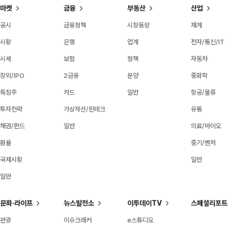
마켓
금융
부동산
산업
공시
금융정책
시장동향
재계
시황
은행
업계
전자/통신/IT
시세
보험
정책
자동차
장외/IPO
2금융
분양
중화학
특징주
카드
일반
항공/물류
투자전략
가상자산/핀테크
유통
채권/펀드
일반
의료/바이오
환율
중기/벤처
국제시황
일반
일반
문화·라이프
뉴스발전소
이투데이TV
스페셜리포트
관광
이슈크래커
e스튜디오