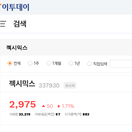
검색
전체
1주
1개월
1년
직접입력
젝시믹스
337930
코스닥
2,975
50
1.71%
거래량
33,219
거래대금(백만)
97
시가총액(억)
883