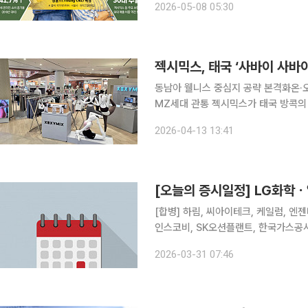
2026-05-08 05:30
세대가 유통 시장의 주역으로 부상했다
젝시믹스, 태국 ‘사바이 사바이
동남아 웰니스 중심지 공략 본격화온·
MZ세대 관통 젝시믹스가 태국 방콕의 핵심 상권인 ‘센트럴 파크’에 국내 애슬레저 브랜드 최초로
오프라인 팝업 매장을 열고 동남아 시장 공략에 속도를 낸다. 
2026-04-13 13:41
입점한 센트럴 파크 4층 ‘라이프 에센셜
[오늘의 증시일정] LG화
[합병] 하림, 씨아이테크, 케일럼, 엔젠바이오 [상호변경] 인티큐브 [주주총회] 
인스코비, SK오션플랜트, 한국가스공사
해양, 벽산, SUN&L, KC그린홀딩스
2026-03-31 07:46
풀무원, 태경산업, 강원랜드, 영흥, 황