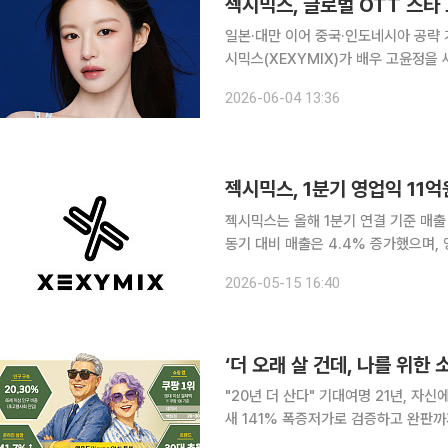
젝시믹스, 글로벌 OTT 스타
일본·대만 이어 중국·인도네시아 공략 가속화...해외 실적
시믹스(XEXYMIX)가 배우 고윤정을
나섰다. 세련된 비주얼과 당당한 매력
2026-06-04 13:36
리시 퍼포먼스 및 웰니스 라이프스타일
젝시믹스, 1분기 영업익 11
젝시믹스는 올해 1분기 연결 기준 매출 5
동기 대비 매출은 4.4% 증가했으며, 영업이익은 39.1
요인으로 판매관리비가 일부 상승했으나
2026-05-15 16:40
도가 확대되면서 전반적인 영업이익률
‘더 오래 살 건데, 나를 위한
"20년 더 산다" 기대여명 21년, 자
새 141% 폭증저가로 검증하고 완판까지
다" AI로 영올드 충성심 잡는 유통가 강력한 구매력과 디지털 적응력을 갖춘 ‘영올드(Young Old)’