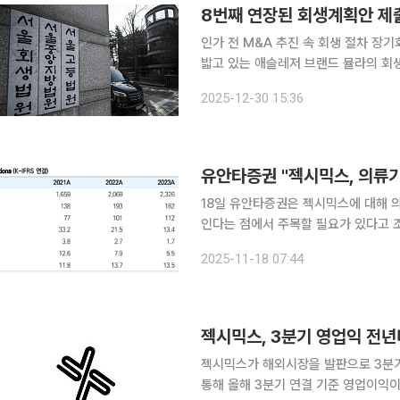
8번째 연장된 회생계획안 제
인가 전 M&A 추진 속 회생 절차 장기화재고·
밟고 있는 애슬레저 브랜드 뮬라의 회생
덟 번째 연장이다. 30일 법조계에 따르면 서울회생법원 회생14부(재판장 이여진 부장판사)는 최근
2025-12-30 15:36
뮬라의 회생계획안 제출기한을 이달 26
유안타증권 "젝시믹스, 의류
18일 유안타증권은 젝시믹스에 대해 
인다는 점에서 주목할 필요가 있다고 
거래일 종가는 4840원이다. 권명준 유안타증권 연구원은 "의류기업들의 전망은 어렵다"며 "고객
2025-11-18 07:44
들의 성향 변화에 맞는 제품 라인업을
젝시믹스, 3분기 영업익 전년
젝시믹스가 해외시장을 발판으로 3분기 수익성과 외
통해 올해 3분기 연결 기준 영업이익이