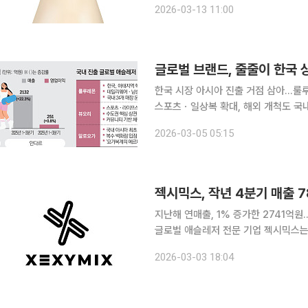
2026-03-13 11:00
샷’을, 오뚜기는 부산 밀면의 맛을 담은
한국 시장 아시아 진출 거점 삼아...
스포츠ㆍ일상복 확대, 해외 개척도 국내 토종 애슬레저 브랜드가 성장이냐, 정체냐 기로에 섰다. 내
수 부진에도 패션 기업 중 나홀로 성
2026-03-05 05:15
글로벌 경쟁 브랜드가 잇달아 한국에 
젝시믹스, 작년 4분기 매출 7
지난해 연매출, 1% 증가한 2741억원
글로벌 애슬레저 전문 기업 젝시믹스는
이어갔다. 젝시믹스는 3일 2025년 4분기 연결기준 매출액이 전년 동기 대비 6.8% 상승한 789억
2026-03-03 18:04
원을 기록했다고 공시했다. 연 매출액