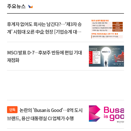
주요뉴스
후계자 없어도 회사는 남긴다?…‘제3자 승
계’ 시험대 오른 中企 현장 [기업승계 대전
환]
MSCI 발표 D-7…후보주 반등에 편입 기대
재점화
논란의 'Busan is Good'…8억 도시
단독
브랜드, 용산 대통령실 CI 업체가 수행