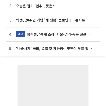
오늘은 절기 '입추', 뜻은?
2.
빅뱅, 20주년 기념 '새 뱅봉' 선보인다⋯콘서트 앞두고 팝업 개최
3.
합수본, '통계 조작' 서울·경기·충북 선관위 등 추가 압수수색
속보
4.
‘나솔사계’ 국화, 결별 후 재등장⋯첫인상 투표 휩쓸고 ‘인기녀’ 등극
5.