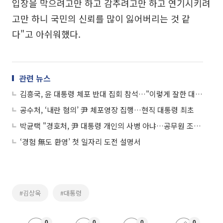
입장을 막으려고만 하고 감추려고만 하고 연기시키려
고만 하니 국민의 신뢰를 많이 잃어버리는 것 같
다"고 아쉬워했다.
관련 뉴스
김흥국, 윤 대통령 체포 반대 집회 참석…"이렇게 잘한 대통령 또 어딨나"
공수처, ‘내란 혐의’ 尹 체포영장 집행…현직 대통령 최초
박균택 "경호처, 尹 대통령 개인의 사병 아냐…공무원 조직인 걸 명심해야"
‘경험 無도 환영’ 첫 일자리 도전 설명서
#김상욱
#대통령
0
0
0
0