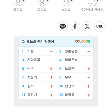
좋아요
화나요
슬퍼요
추가취재 원해요