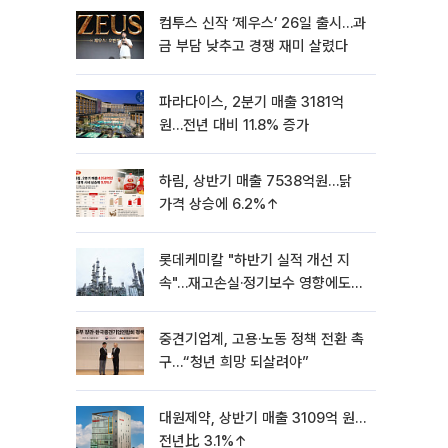
컴투스 신작 ‘제우스’ 26일 출시…과
금 부담 낮추고 경쟁 재미 살렸다
파라다이스, 2분기 매출 3181억
원…전년 대비 11.8% 증가
하림, 상반기 매출 7538억원…닭
가격 상승에 6.2%↑
롯데케미칼 "하반기 실적 개선 지
속"…재고손실·정기보수 영향에도
흑자 유지
중견기업계, 고용·노동 정책 전환 촉
구…“청년 희망 되살려야”
대원제약, 상반기 매출 3109억 원…
전년比 3.1%↑