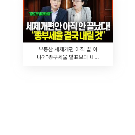
부동산 세제개편 아직 끝 아
냐? "종부세율 발표보다 내릴
것" 장기거주·양도세 전망 I 집
땅지성 I 김인만, 진미윤