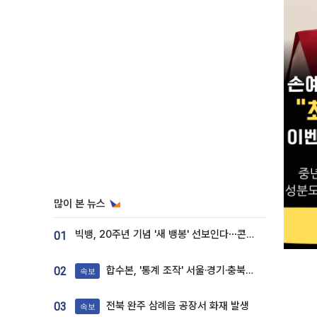
많이 본 뉴스
빅뱅, 20주년 기념 '새 뱅봉' 선보인다⋯콘서트 앞두고 팝업 개최
01
합수본, '통계 조작' 서울·경기·충북 선관위 등 추가 압수수색
02
속보
전북 완주 삼례읍 공장서 화재 발생
03
속보