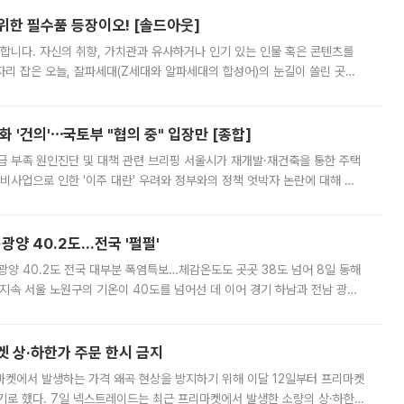
 위한 필수품 등장이오! [솔드아웃]
합니다. 자신의 취향, 가치관과 유사하거나 인기 있는 인물 혹은 콘텐츠를
'가 자리 잡은 오늘, 잘파세대(Z세대와 알파세대의 합성어)의 눈길이 쏠린 곳은
리는 공연장. 응원봉만큼이나 눈에 띄는 게 있습니다. 공연이 시작되기
 '건의'⋯국토부 "협의 중" 입장만 [종합]
급 부족 원인진단 및 대책 관련 브리핑 서울시가 재개발·재건축을 통한 주택
비사업으로 인한 '이주 대란' 우려와 정부와의 정책 엇박자 논란에 대해 정
실장은 2031년까지 31만 가구 착공 목표에 차질이 없다는 입장이나,
·광양 40.2도…전국 '펄펄'
·광양 40.2도 전국 대부분 폭염특보…체감온도도 곳곳 38도 넘어 8일 동해
지속 서울 노원구의 기온이 40도를 넘어선 데 이어 경기 하남과 전남 광양
. 전국 대부분 지역에 폭염특보가 내려진 가운데 곳곳에서 39~40도 안팎
켓 상·하한가 주문 한시 금지
마켓에서 발생하는 가격 왜곡 현상을 방지하기 위해 이달 12일부터 프리마켓
기로 했다. 7일 넥스트레이드는 최근 프리마켓에서 발생한 소량의 상·하한