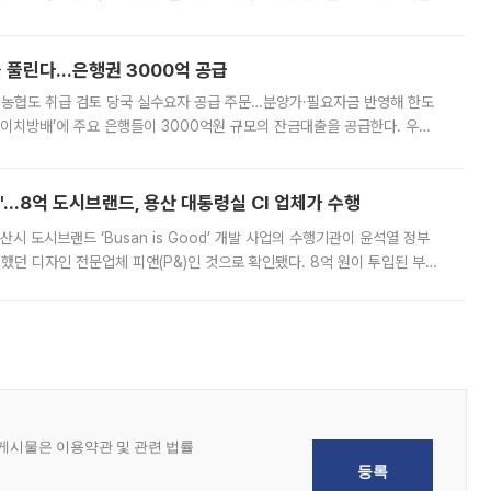
, 주문 오류로 인한 가격 급등락을 최소화하기 위한 비상 대응방안을 발표
 풀린다…은행권 3000억 공급
리·농협도 취급 검토 당국 실수요자 공급 주문…분양가·필요자금 반영해 한도
에이치방배’에 주요 은행들이 3000억원 규모의 잔금대출을 공급한다. 우리
하고 있어 향후 공급 규모가 늘어날 전망이다. 7일 금융권에 따르면 KB국
od'…8억 도시브랜드, 용산 대통령실 CI 업체가 수행
시 도시브랜드 ‘Busan is Good’ 개발 사업의 수행기관이 윤석열 정부
여했던 디자인 전문업체 피앤(P&)인 것으로 확인됐다. 8억 원이 투입된 부산
 부족과 디자인 정체성 논란에 휩싸였던 만큼, 사업 선정 과정과 결과물에