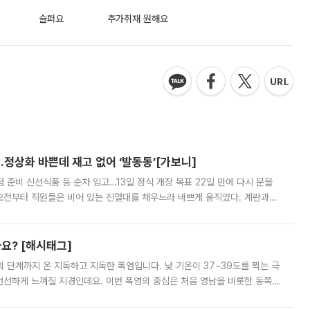
슬퍼요
추가취재 원해요
…정상화 바쁜데 재고 없어 ‘발동동’[가보니]
준비 신선식품 등 순차 입고…13일 정식 개장 목표 22일 만에 다시 문을
오전부터 직원들은 비어 있는 진열대를 채우느라 바쁘게 움직였다. 계란과
리를 잡기 시작했지만, 매장 곳곳엔 여전히 텅 빈 매대가 먼저 눈에 들어왔
까요? [해시태그]
’의 단계까지 온 지독하고 지독한 폭염입니다. 낮 기온이 37~39도를 찍는 극
 선선하게 느껴질 지경인데요. 이번 폭염의 중심은 처음 영남을 비롯한 동쪽
 북서풍이 산맥을 넘어 영남 쪽으로 내려오면서 뜨겁고 건조해졌는데요.