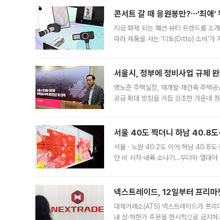
콘서트 갈 때 응원봉만?⋯'최애'
지금 화제 되는 패션·뷰티 트렌드를 소개
따라 제품을 사는 '디토(Ditto) 소비
어디일까요? 아이돌 콘서트 시작을 기다
서울시, 정부에 정비사업 규제 완화
명노준 주택실장, 재개발·재건축 주택공
공급 확대 방침을 거듭 강조한 가운데 정
면 반박하고 나섰다. 명노준 서울시 주택
서울 40도 찍더니 하남 40.8도
서울ㆍ노원 40.2도 이어 하남 40.8도
안 비 시작·내륙 소나기…무더위·열대야 
에서도 40도를 웃도는 기온이 관측됐다
의 극심한
넥스트레이드, 12일부터 프리마
대체거래소(ATS) 넥스트레이드가 프리
내 상·하한가 주문을 한시적으로 금지하