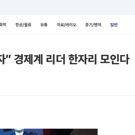
화학
항공/물류
유통
의료/바이오
중기/벤처
일반
자” 경제계 리더 한자리 모인다