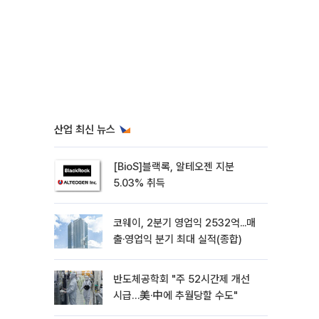
산업 최신 뉴스
[BioS]블랙록, 알테오젠 지분
5.03% 취득
코웨이, 2분기 영업익 2532억...매
출·영업익 분기 최대 실적(종합)
반도체공학회 "주 52시간제 개선
시급…美·中에 추월당할 수도"