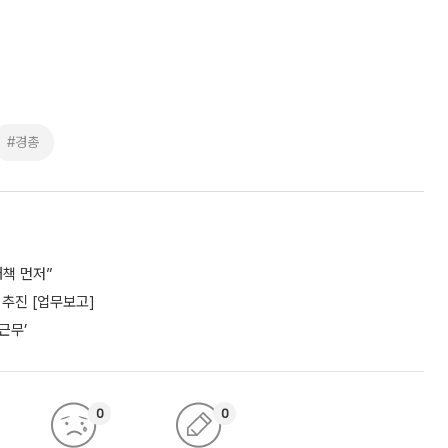
#경총
책 먼저”
추진 [업무보고]
근무’
0
0