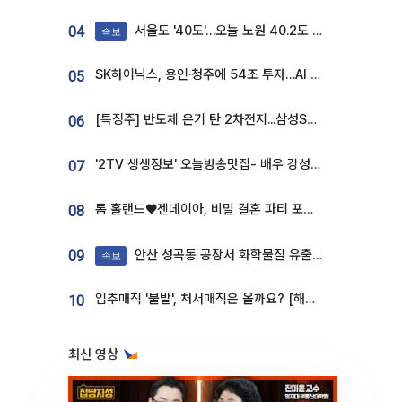
서울도 '40도'…오늘 노원 40.2도 기록
04
속보
SK하이닉스, 용인·청주에 54조 투자…AI 메모리 생산기지 키운다
05
[특징주] 반도체 온기 탄 2차전지...삼성SDI, 장 초반 7% 넘게 껑충
06
'2TV 생생정보' 오늘방송맛집- 배우 강성진 단골! 쌀국수ㆍ푸팟퐁 커리 맛집 '블○○○'
07
톰 홀랜드♥젠데이아, 비밀 결혼 파티 포착⋯호텔 대관비만 9억
08
안산 성곡동 공장서 화학물질 유출 사고 발생
09
속보
입추매직 '불발', 처서매직은 올까요? [해시태그]
10
최신 영상