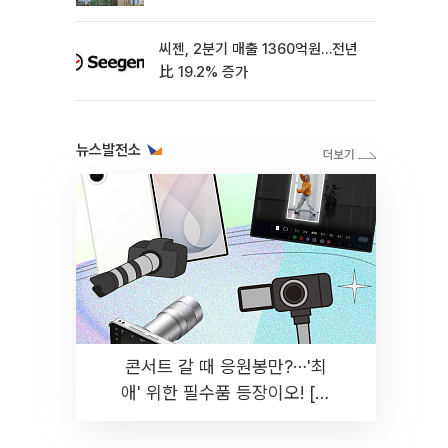
씨젠, 2분기 매출 1360억원…전년
比 19.2% 증가
뉴스발전소
콘서트 갈 때 응원봉만?⋯'최
애' 위한 필수품 등장이오! [솔
드아웃]