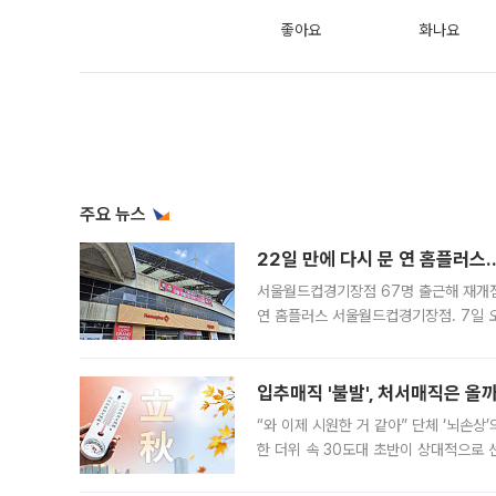
좋아요
화나요
주요 뉴스
22일 만에 다시 문 연 홈플러스
서울월드컵경기장점 67명 출근해 재개점 
연 홈플러스 서울월드컵경기장점. 7일 
우유, 과일 같은 신선식품이 차근차근 자
입추매직 '불발', 처서매직은 올
“와 이제 시원한 거 같아” 단체 ‘뇌손상
한 더위 속 30도대 초반이 상대적으로
지역에 있었습니다. 7월 말에는 서풍과