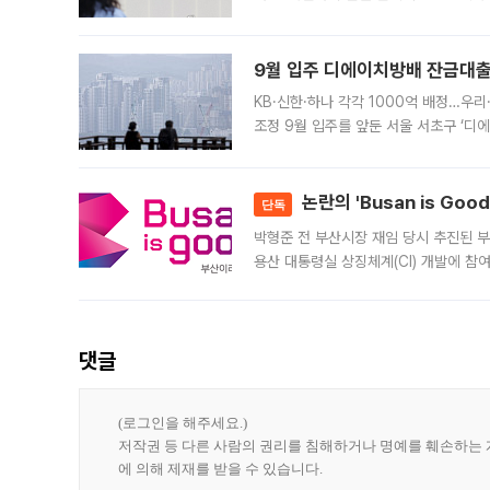
가 체결 사례와 관련해 설명자료를 내고
9월 입주 디에이치방배 잔금대출
KB·신한·하나 각각 1000억 배정…우
조정 9월 입주를 앞둔 서울 서초구 ‘디
은행과 NH농협은행도 대출 취급을 검토
민은행
논란의 'Busan is Go
단독
박형준 전 부산시장 재임 당시 추진된 부산
용산 대통령실 상징체계(CI) 개발에 참
도시브랜드 사업이 공개 이후 시민 공감
댓글