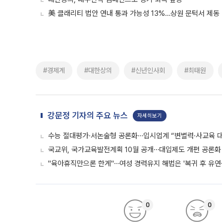
美 클래리티 법안 연내 통과 가능성 13%…상원 문턱서 제동
#경제계
#대한상의
#신년인사회
#최태원
강문정 기자의 주요 뉴스
자세히보기
수능 절대평가·서논술형 공론화⋯입시업계 “변별력·사교육 대
국교위, 국가교육발전계획 10월 공개⋯대입제도 개편 공론화 
"육아휴직만으론 한계"⋯여성 경력유지 해법은 '복귀 후 유연
0
0