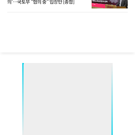
의'⋯국토부 "협의 중" 입장만 [종합]