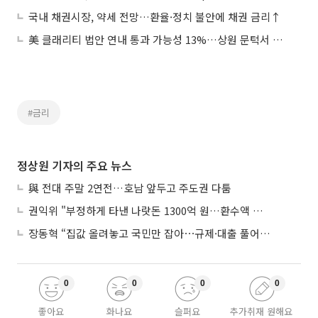
국내 채권시장, 약세 전망…환율·정치 불안에 채권 금리↑
美 클래리티 법안 연내 통과 가능성 13%…상원 문턱서 제동
#금리
정상원 기자의 주요 뉴스
與 전대 주말 2연전…호남 앞두고 주도권 다툼
권익위 "부정하게 타낸 나랏돈 1300억 원…환수액 역대 최대"
장동혁 “집값 올려놓고 국민만 잡아⋯규제·대출 풀어야”
0
0
0
0
좋아요
화나요
슬퍼요
추가취재 원해요