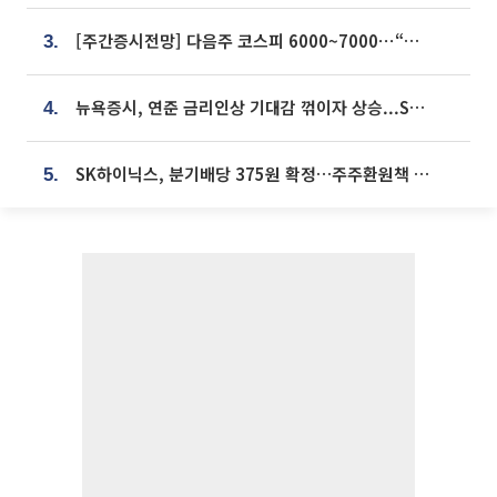
[주간증시전망] 다음주 코스피 6000~7000⋯“外人 수급은 정책이 변수”
3.
뉴욕증시, 연준 금리인상 기대감 꺾이자 상승...S&P500 사상 최고치 [종합]
4.
SK하이닉스, 분기배당 375원 확정…주주환원책 9월로 앞당겨 발표
5.