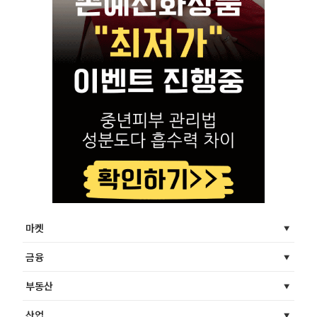
마켓
금융
부동산
산업