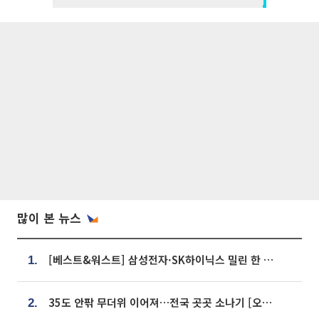
많이 본 뉴스
[베스트&워스트] 삼성전자·SK하이닉스 밀린 한 주…상상인증권은 85% 급등
1.
35도 안팎 무더위 이어져…전국 곳곳 소나기 [오늘 날씨]
2.