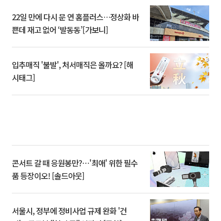
22일 만에 다시 문 연 홈플러스…정상화 바
쁜데 재고 없어 ‘발동동’[가보니]
입추매직 '불발', 처서매직은 올까요? [해
시태그]
콘서트 갈 때 응원봉만?⋯'최애' 위한 필수
품 등장이오! [솔드아웃]
서울시, 정부에 정비사업 규제 완화 '건