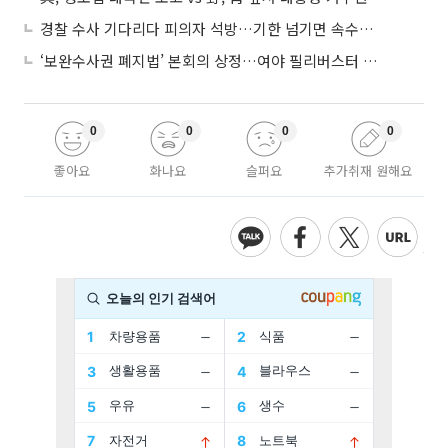
경찰 수사 기다리다 피의자 석방…기한 넘기면 속수무책
‘보완수사권 폐지법’ 본회의 상정…여야 필리버스터 대치
0
0
0
0
좋아요
화나요
슬퍼요
추가취재 원해요