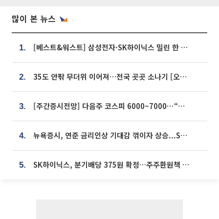
많이 본 뉴스
[베스트&워스트] 삼성전자·SK하이닉스 밀린 한 주…상상인증권은 85% 급등
1.
35도 안팎 무더위 이어져…전국 곳곳 소나기 [오늘 날씨]
2.
[주간증시전망] 다음주 코스피 6000~7000⋯“外人 수급은 정책이 변수”
3.
뉴욕증시, 연준 금리인상 기대감 꺾이자 상승...S&P500 사상 최고치 [종합]
4.
SK하이닉스, 분기배당 375원 확정…주주환원책 9월로 앞당겨 발표
5.