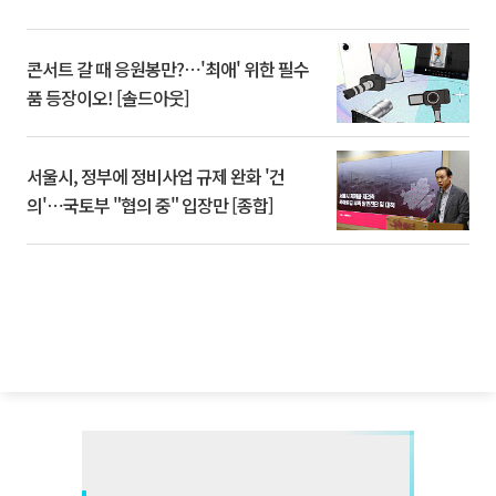
콘서트 갈 때 응원봉만?⋯'최애' 위한 필수
품 등장이오! [솔드아웃]
서울시, 정부에 정비사업 규제 완화 '건
의'⋯국토부 "협의 중" 입장만 [종합]