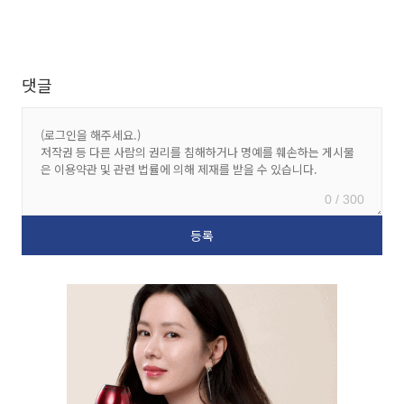
댓글
0 / 300