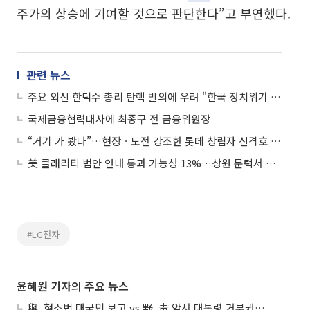
주가의 상승에 기여할 것으로 판단한다”고 부연했다.
관련 뉴스
주요 외신 한덕수 총리 탄핵 발의에 우려 "한국 정치위기 심각"
국제금융협력대사에 최종구 전 금융위원장
“거기 가 봤나”…현장ㆍ도전 강조한 롯데 창립자 신격호 평전 출간
美 클래리티 법안 연내 통과 가능성 13%…상원 문턱서 제동
#LG전자
윤혜원 기자의 주요 뉴스
與, 형소법 대국민 보고 vs 野, 靑 앞서 대통령 거부권 촉구