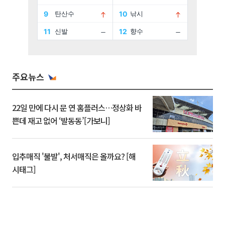
주요뉴스
22일 만에 다시 문 연 홈플러스…정상화 바
쁜데 재고 없어 ‘발동동’[가보니]
입추매직 '불발', 처서매직은 올까요? [해
시태그]