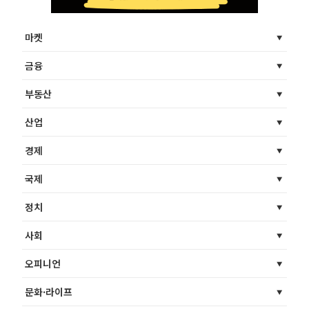
마켓
금융
부동산
산업
경제
국제
정치
사회
오피니언
문화·라이프