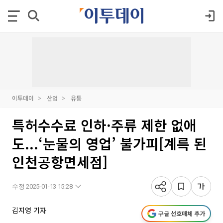
이투데이
산업
유통
특허수수료 인하·주류 제한 없애
도...‘눈물의 영업’ 불가피[계륵 된
인천공항면세점]
수정 2025-01-13 15:28
김지영 기자
구글 선호매체 추가