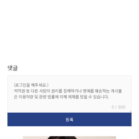
댓글
0 / 300