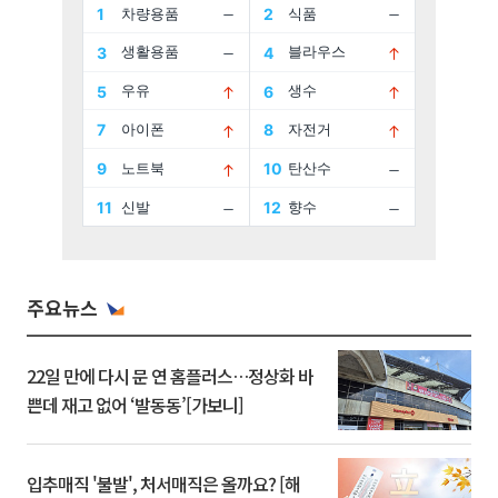
주요뉴스
22일 만에 다시 문 연 홈플러스…정상화 바
쁜데 재고 없어 ‘발동동’[가보니]
입추매직 '불발', 처서매직은 올까요? [해