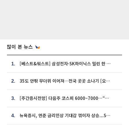
많이 본 뉴스
[베스트&워스트] 삼성전자·SK하이닉스 밀린 한 주…상상인증권은 85% 급등
1.
35도 안팎 무더위 이어져…전국 곳곳 소나기 [오늘 날씨]
2.
[주간증시전망] 다음주 코스피 6000~7000⋯“外人 수급은 정책이 변수”
3.
뉴욕증시, 연준 금리인상 기대감 꺾이자 상승...S&P500 사상 최고치 [종합]
4.