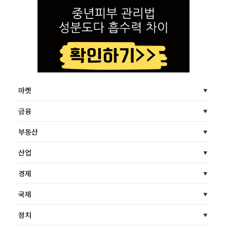
마켓
금융
부동산
산업
경제
국제
정치