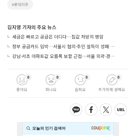
#롯데지주
김지영 기자의 주요 뉴스
세금은 빠르고 공급은 더디다…집값 처방의 명암
정부 공급카드 임박…서울시 협의·주민 설득이 성패 가른다
강남·서초 아파트값 오름폭 보합 근접⋯서울 외곽·경기 남부 중심 매수세
0
0
0
0
좋아요
화나요
슬퍼요
추가취재 원해요