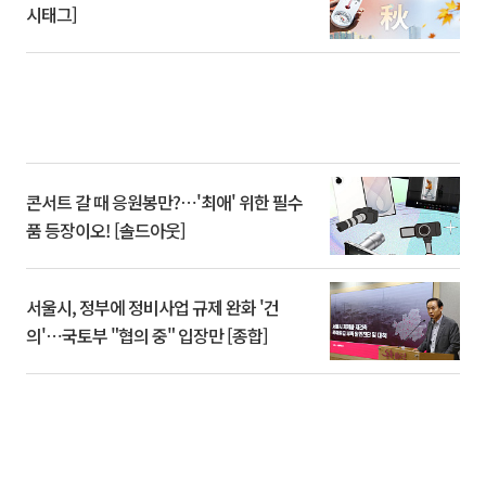
시태그]
콘서트 갈 때 응원봉만?⋯'최애' 위한 필수
품 등장이오! [솔드아웃]
서울시, 정부에 정비사업 규제 완화 '건
의'⋯국토부 "협의 중" 입장만 [종합]