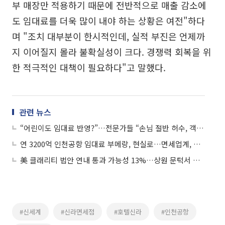
부 매장만 적용하기 때문에 전반적으로 매출 감소에
도 임대료를 더욱 많이 내야 하는 상황은 여전"하다
며 "조치 대부분이 한시적인데, 실적 부진은 언제까
지 이어질지 몰라 불확실성이 크다. 경쟁력 회복을 위
한 적극적인 대책이 필요하다"고 말했다.
관련 뉴스
“어린이도 임대료 반영?”…전문가들 “손님 절반 허수, 객당 임대료제 변화 필요”
연 3200억 인천공항 임대료 부메랑, 현실로…면세업계, 발만 동동
美 클래리티 법안 연내 통과 가능성 13%…상원 문턱서 제동
#신세계
#신라면세점
#호텔신라
#인천공항