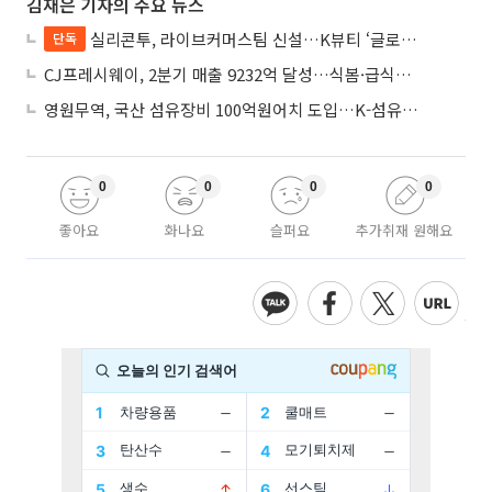
김재은 기자의 주요 뉴스
실리콘투, 라이브커머스팀 신설…K뷰티 ‘글로벌 라방 판매’ 확대
단독
CJ프레시웨이, 2분기 매출 9232억 달성…식봄·급식사업 성장
영원무역, 국산 섬유장비 100억원어치 도입…K-섬유 상생 강화
0
0
0
0
좋아요
화나요
슬퍼요
추가취재 원해요