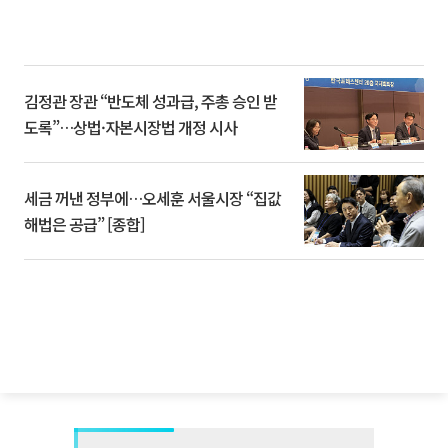
김정관 장관 “반도체 성과급, 주총 승인 받
도록”…상법·자본시장법 개정 시사
세금 꺼낸 정부에…오세훈 서울시장 “집값
해법은 공급” [종합]