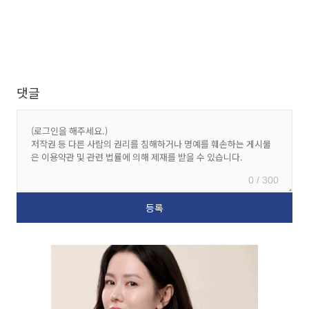
댓글
0 / 300