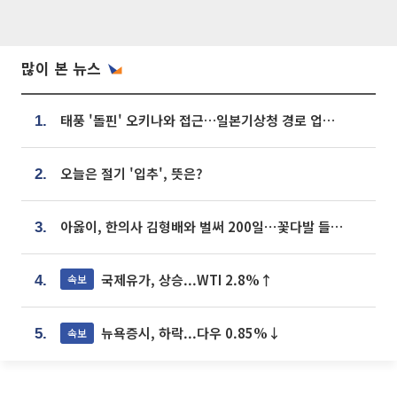
많이 본 뉴스
태풍 '돌핀' 오키나와 접근…일본기상청 경로 업데이트
1.
오늘은 절기 '입추', 뜻은?
2.
아옳이, 한의사 김형배와 벌써 200일⋯꽃다발 들고 "프러포즈 아냐"
3.
국제유가, 상승...WTI 2.8%↑
속보
4.
뉴욕증시, 하락...다우 0.85%↓
속보
5.