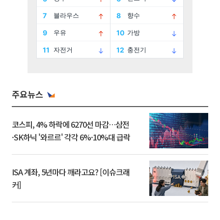
주요뉴스
코스피, 4% 하락에 6270선 마감…삼전
·SK하닉 '와르르' 각각 6%·10%대 급락
ISA 계좌, 5년마다 깨라고요? [이슈크래
커]