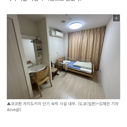
▲코코판 카치도키의 단기 숙박 시설 내부. (도쿄(일본)=김재은 기자
dove@)