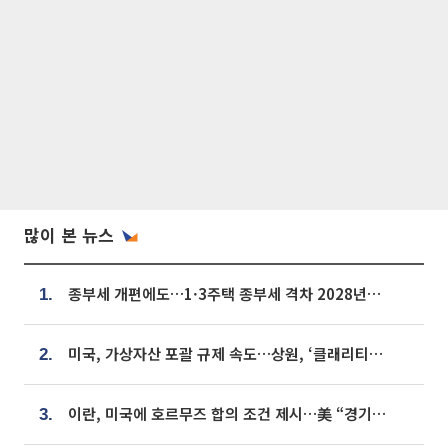
많이 본 뉴스
종부세 개편에도…1·3주택 종부세 격차 2028년부터 확대
1.
미국, 가상자산 포괄 규제 속도…상원, ‘클래리티법’ 9월 절차투표 추진
2.
이란, 미국에 호르무즈 합의 조건 제시…美 “경기 아직 안 끝나” [종합]
3.