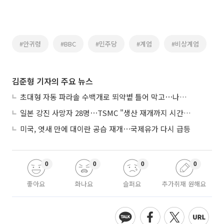
#안귀령
#BBC
#민주당
#계엄
#비상계엄
김준형 기자의 주요 뉴스
초대형 자동 파라솔 수백개로 뙤약볕 틀어 막고⋯나라별 폭염 생존법
일본 강진 사망자 28명⋯TSMC "생산 재개까지 시간 필요해"
미국, 엿새 만에 대이란 공습 재개⋯국제유가 다시 급등
0
0
0
0
좋아요
화나요
슬퍼요
추가취재 원해요