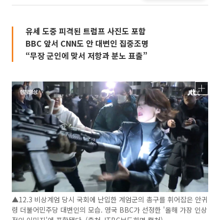
유세 도중 피격된 트럼프 사진도 포함
BBC 앞서 CNN도 안 대변인 집중조명
“무장 군인에 맞서 저항과 분노 표출”
▲12.3 비상계엄 당시 국회에 난입한 계엄군의 총구를 휘어잡은 안귀
령 더불어민주당 대변인의 모습. 영국 BBC가 선정한 '올해 가장 인상
적인 이미지'에 포함됐다. (출처 JTBC보도화면 캡처)