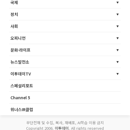
국제
정치
사회
오피니언
문화·라이프
뉴스발전소
이투데이TV
스페셜리포트
Channel 5
위너스IR클럽
무단전재 및 수집, 복사, 재배포, AI학습 이용 금지
Copyright 2006.
이투데이
. All rights reserved