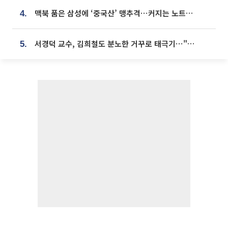
맥북 품은 삼성에 ‘중국산’ 맹추격⋯커지는 노트북 OLED 시장
4.
서경덕 교수, 김희철도 분노한 거꾸로 태극기⋯"엉터리는 아냐, 아쉬울 뿐"
5.