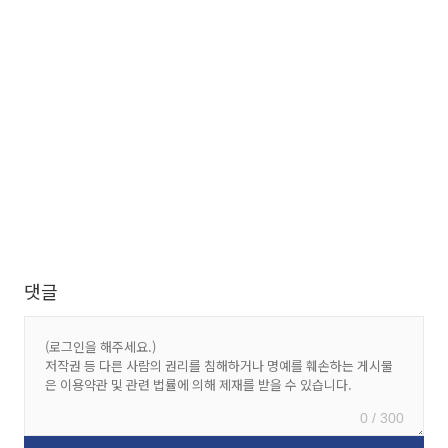
댓글
0 / 300