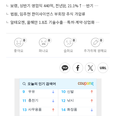
보령, 상반기 영업익 440억, 전년比 21.1%↑…반기 역대 최대
법원, 임주현 한미사이언스 부회장 주식 가압류
알테오젠, 올해만 1.8조 기술수출…특허·계약·상업화 ‘삼박자’
0
0
0
0
좋아요
화나요
슬퍼요
추가취재 원해요