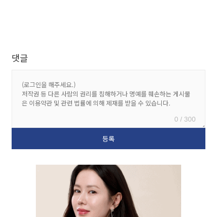
댓글
0 / 300