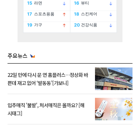
주요뉴스
22일 만에 다시 문 연 홈플러스…정상화 바
쁜데 재고 없어 ‘발동동’[가보니]
입추매직 '불발', 처서매직은 올까요? [해
시태그]