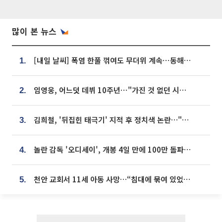
많이 본 뉴스
[내일 날씨] 폭염 한풀 꺾여도 무더위 계속⋯동해안 이틀 연속 비
1.
임영웅, 어느덧 데뷔 10주년⋯"가진 것 없던 시절, 내 앞엔 20명의 팬뿐"
2.
김희철, '뒤집힌 태극기' 지적 후 정치색 논란…"좌우 떠나 우리나라 국기"
3.
놀란 감독 '오디세이', 개봉 4일 만에 100만 돌파⋯'왕사남' 보다 빠르다
4.
천안 교회서 11세 아동 사망…“침대에 묶여 있었다” 진술 확보
5.