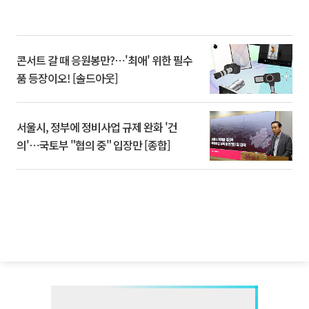
콘서트 갈 때 응원봉만?⋯'최애' 위한 필수
품 등장이오! [솔드아웃]
서울시, 정부에 정비사업 규제 완화 '건
의'⋯국토부 "협의 중" 입장만 [종합]