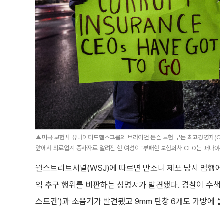
▲미국 보험사 유나이티드헬스그룹의 브라이언 톰슨 보험 부문 최고경영자(C
앞에서 의료업계 종사자로 알려진 한 여성이 ‘부패한 보험회사 CEO는 떠나야 
월스트리트저널(WSJ)에 따르면 만조니 체포 당시 범행
익 추구 행위를 비판하는 성명서가 발견됐다. 경찰이 수색
스트건’)과 소음기가 발견됐고 9mm 탄창 6개도 가방에