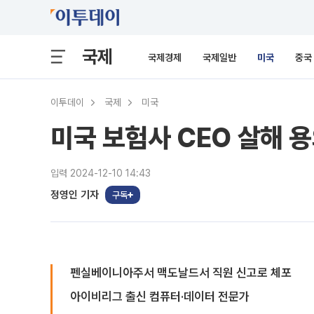
국제
국제경제
국제일반
미국
중국
이투데이
국제
미국
미국 보험사 CEO 살해 용
입력 2024-12-10 14:43
정영인 기자
구독
펜실베이니아주서 맥도날드서 직원 신고로 체포
아이비리그 출신 컴퓨터·데이터 전문가