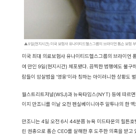
▲9일(현지시간) 미국 보험사 유나이티드헬스그룹의 브라이언 톰슨 보험 부문
미국 최대 의료보험사 유나이티드헬스그룹의 브라이언 톰슨
여 만인 9일(현지시간) 체포됐다. 끔찍한 범행에도 불구
람들이 암살범을 ‘영웅’이라 칭하는 아이러니한 상황도 벌
월스트리트저널(WSJ)과 뉴욕타임스(NYT) 등에 따르면
이지 만조니를 이날 오전 펜실베이니아주 알투나의 한 맥
만조니는 4일 오전 6시 44분쯤 뉴욕 미드타운의 힐튼호
린 권총으로 톰슨 CEO를 살해한 후 도주한 의혹을 받고 