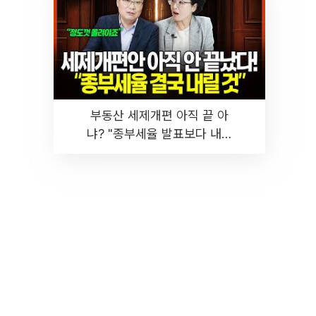
부동산 세제개편 아직 끝 아
냐? "종부세율 발표보다 내릴
것" 장기거주·양도세 전망 I 집
땅지성 I 김인만, 진미윤