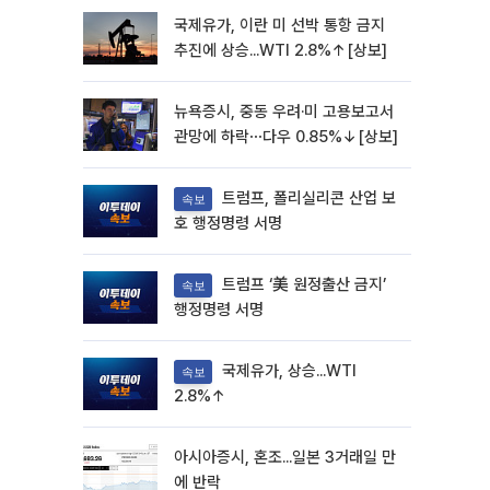
국제유가, 이란 미 선박 통항 금지
추진에 상승...WTI 2.8%↑[상보]
뉴욕증시, 중동 우려·미 고용보고서
관망에 하락⋯다우 0.85%↓[상보]
트럼프, 폴리실리콘 산업 보
속보
호 행정명령 서명
트럼프 ‘美 원정출산 금지’
속보
행정명령 서명
국제유가, 상승...WTI
속보
2.8%↑
아시아증시, 혼조...일본 3거래일 만
에 반락