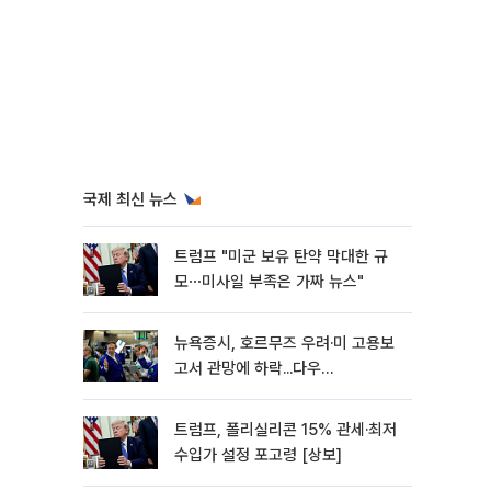
국제 최신 뉴스
트럼프 "미군 보유 탄약 막대한 규
모⋯미사일 부족은 가짜 뉴스"
뉴욕증시, 호르무즈 우려·미 고용보
고서 관망에 하락...다우
0.85%↓[종합]
트럼프, 폴리실리콘 15% 관세·최저
수입가 설정 포고령 [상보]