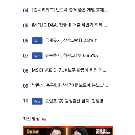
[증시키워드] 반도체 충격 뚫은 개별 호재...포스코퓨처엠·에코프로·한화솔루션 '눈길'
04
iM "LIG D&A, 천궁-II 매출 하반기 회복 전망…방산 톱픽 유지"
05
국제유가, 상승...WTI 2.8%↑
06
속보
뉴욕증시, 하락...다우 0.85%↓
07
속보
MSCI 발표 D-7…후보주 반등에 편입 기대 재점화
08
박문성, 축구협회 '성 접대' 보도에 분노…"다 말아먹으려고 작정했나"
09
10
트럼프 ‘美 원정출산 금지’ 행정명령 서명
속보
최신 영상