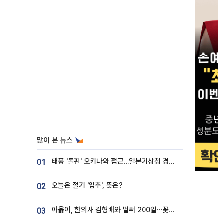
많이 본 뉴스
태풍 '돌핀' 오키나와 접근…일본기상청 경로 업데이트
01
오늘은 절기 '입추', 뜻은?
02
아옳이, 한의사 김형배와 벌써 200일⋯꽃다발 들고 "프러포즈 아냐"
03