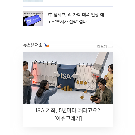
中 딥시크, AI 가격 대폭 인상 예
고⋯‘초저가 전략’ 접나
뉴스발전소
ISA 계좌, 5년마다 깨라고요?
[이슈크래커]