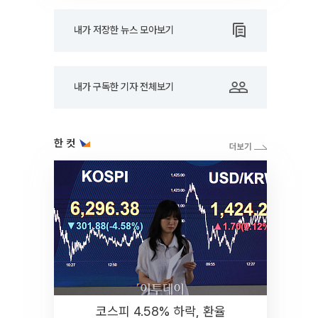
내가 저장한 뉴스 모아보기
내가 구독한 기자 전체보기
한 컷
코스피 4.58% 하락, 환율