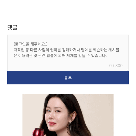
댓글
0 / 300