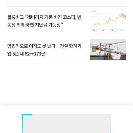
블룸버그 “레버리지 거품 빠진 코스피, 변
동성 최악 국면 지났을 가능성”
영업익으로 이자도 못 낸다…건설 한계기
업 5년 새 62→173곳