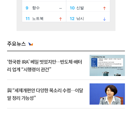
주요뉴스
‘한국판 IRA’ 베일 벗었지만…반도체·배터
리 업계 “시행령이 관건”
與 “세제개편안 다양한 목소리 수렴…이달
말 정리 가능성”