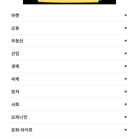
마켓
금융
부동산
산업
경제
국제
정치
사회
오피니언
문화·라이프