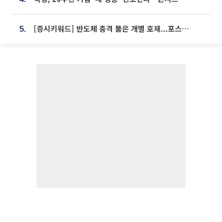
[증시키워드] 반도체 충격 뚫은 개별 호재...포스코퓨처엠·에코프로·한화솔루션 '눈길'
5.