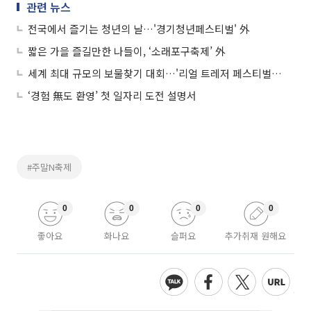
관련 뉴스
전국에서 즐기는 청년의 날…'경기청년페스티벌' 外
짧은 가을 즐길만한 나들이, ‘소래포구축제’ 外
세계 최대 규모의 보물찾기 대회…'리얼 트레저 페스티벌' 外
‘경험 無도 환영’ 첫 일자리 도전 설명서
#주말N축제
0
0
0
0
좋아요
화나요
슬퍼요
추가취재 원해요