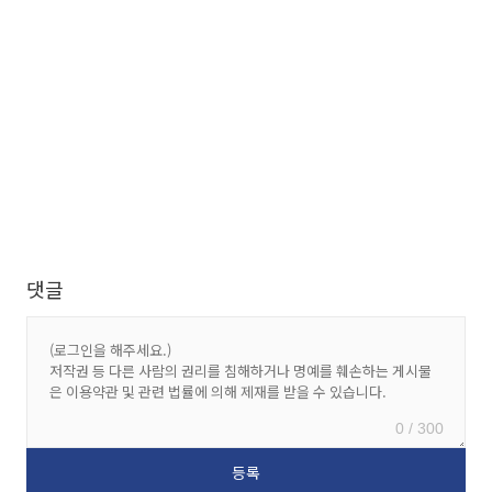
댓글
0 / 300