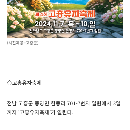
(사진제공=고흥군)
◇고흥유자축제
전남 고흥군 풍양면 한동리 701-7번지 일원에서 3일
까지 ‘고흥유자축제’가 열린다.