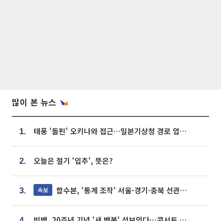
많이 본 뉴스
태풍 '돌핀' 오키나와 접근…일본기상청 경로 업데이트
1.
오늘은 절기 '입추', 뜻은?
2.
합수본, '통계 조작' 서울·경기·충북 선관위 등 추가 압수수색
속보
3.
빅뱅, 20주년 기념 '새 뱅봉' 선보인다⋯콘서트 앞두고 팝업 개최
4.