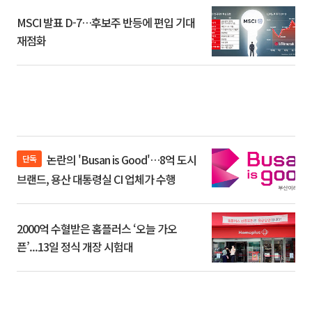
MSCI 발표 D-7…후보주 반등에 편입 기대
재점화
논란의 'Busan is Good'…8억 도시
단독
브랜드, 용산 대통령실 CI 업체가 수행
2000억 수혈받은 홈플러스 ‘오늘 가오
픈’...13일 정식 개장 시험대