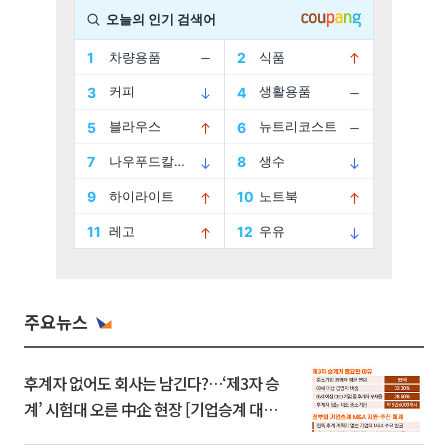
주요뉴스
후계자 없어도 회사는 남긴다?…‘제3자 승
계’ 시험대 오른 中企 현장 [기업승계 대전
환]