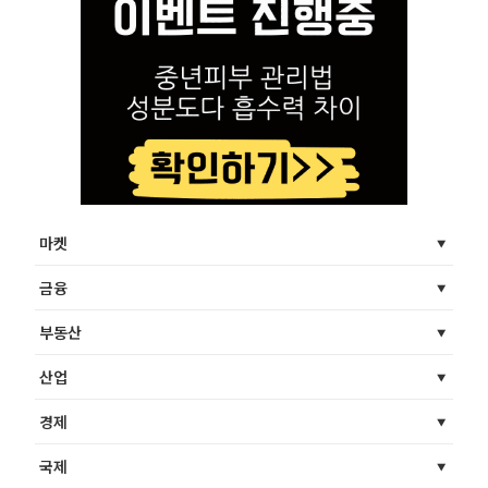
마켓
금융
부동산
산업
경제
국제