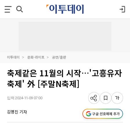
이투데이
문화·라이프
공연/출판
축제같은 11월의 시작…'고흥유자
축제' 外 [주말N축제]
입력 2024-11-09 07:00
김명진 기자
구글 선호매체 추가