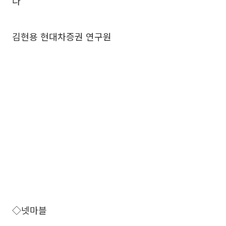
다
김현용 현대차증권 연구원
◇넷마블