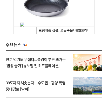
주요뉴스
한끼 먹기도 무섭다...폭염이 부른 뜨거운
‘밥상 물가’[뉴노멀 된 히트플레이션]
39도까지 치솟는다⋯수도권ㆍ광양 폭염
중대경보 [날씨]