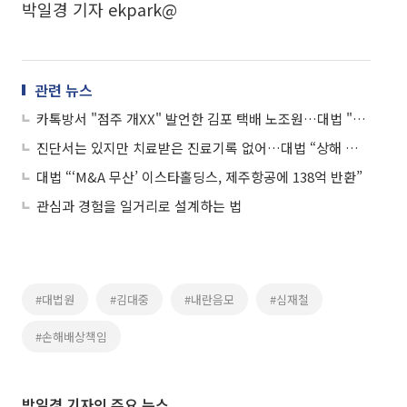
박일경 기자 ekpark@
관련 뉴스
카톡방서 "점주 개XX" 발언한 김포 택배 노조원…대법 "모욕죄 인정"
진단서는 있지만 치료받은 진료기록 없어…대법 “상해 아니다”
대법 “‘M&A 무산’ 이스타홀딩스, 제주항공에 138억 반환”
관심과 경험을 일거리로 설계하는 법
#대법원
#김대중
#내란음모
#심재철
#손해배상책임
박일경 기자의 주요 뉴스