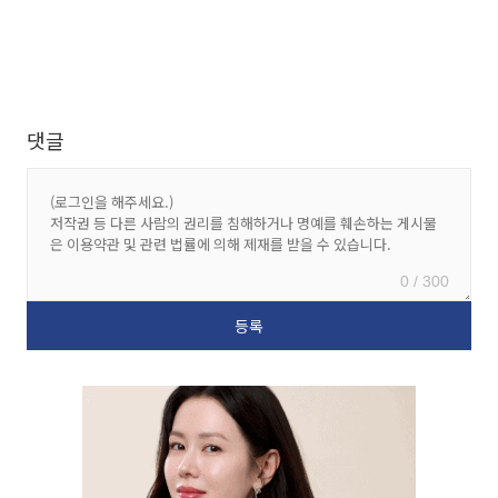
댓글
0 / 300