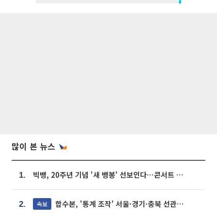
많이 본 뉴스
빅뱅, 20주년 기념 '새 뱅봉' 선보인다⋯콘서트 앞두고 팝업 개최
1.
합수본, '통계 조작' 서울·경기·충북 선관위 등 추가 압수수색
속보
2.