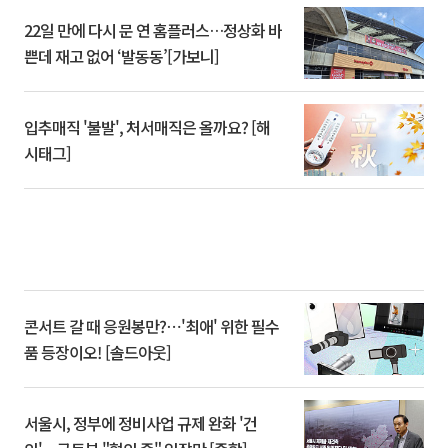
22일 만에 다시 문 연 홈플러스…정상화 바
쁜데 재고 없어 ‘발동동’[가보니]
입추매직 '불발', 처서매직은 올까요? [해
시태그]
콘서트 갈 때 응원봉만?⋯'최애' 위한 필수
품 등장이오! [솔드아웃]
서울시, 정부에 정비사업 규제 완화 '건