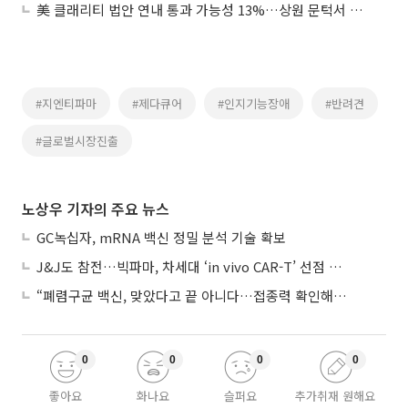
美 클래리티 법안 연내 통과 가능성 13%…상원 문턱서 제동
#지엔티파마
#제다큐어
#인지기능장애
#반려견
#글로벌시장진출
노상우 기자의 주요 뉴스
GC녹십자, mRNA 백신 정밀 분석 기술 확보
J&J도 참전…빅파마, 차세대 ‘in vivo CAR-T’ 선점 경쟁 본격화
“폐렴구균 백신, 맞았다고 끝 아니다…접종력 확인해야”
0
0
0
0
좋아요
화나요
슬퍼요
추가취재 원해요