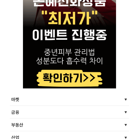
마켓
금융
부동산
산업