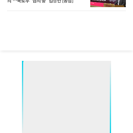
의'⋯국토부 "협의 중" 입장만 [종합]