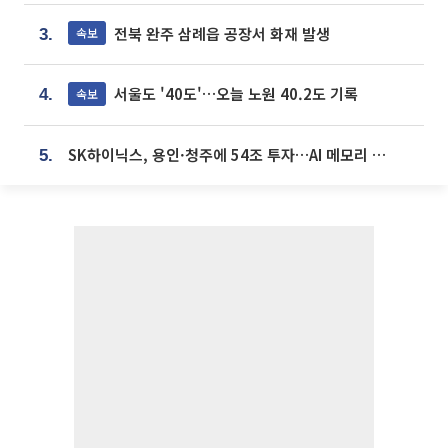
전북 완주 삼례읍 공장서 화재 발생
속보
3.
서울도 '40도'…오늘 노원 40.2도 기록
속보
4.
SK하이닉스, 용인·청주에 54조 투자…AI 메모리 생산기지 키운다
5.