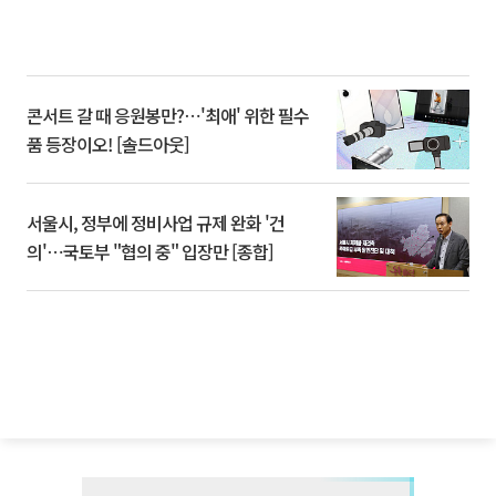
콘서트 갈 때 응원봉만?⋯'최애' 위한 필수
품 등장이오! [솔드아웃]
서울시, 정부에 정비사업 규제 완화 '건
의'⋯국토부 "협의 중" 입장만 [종합]