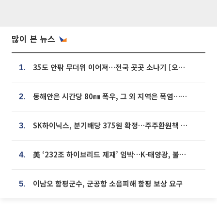
많이 본 뉴스
35도 안팎 무더위 이어져…전국 곳곳 소나기 [오늘 날씨]
1.
동해안은 시간당 80㎜ 폭우, 그 외 지역은 폭염…‘극과 극 날씨’
2.
SK하이닉스, 분기배당 375원 확정…주주환원책 9월로 앞당겨 발표
3.
美 ‘232조 하이브리드 제재’ 임박…K-태양광, 불확실성 털고 날개 다나
4.
이남오 함평군수, 군공항 소음피해 함평 보상 요구
5.