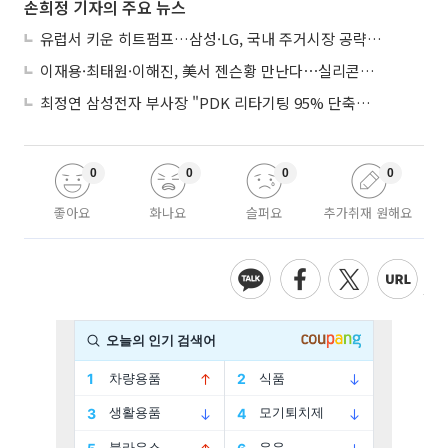
손희정 기자의 주요 뉴스
유럽서 키운 히트펌프…삼성·LG, 국내 주거시장 공략 ‘속도’
이재용·최태원·이해진, 美서 젠슨황 만난다⋯실리콘밸리 집결하는 AI리더
최정연 삼성전자 부사장 "PDK 리타기팅 95% 단축…에이전트 AI 시범 활용"
0
0
0
0
좋아요
화나요
슬퍼요
추가취재 원해요