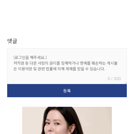
댓글
0 / 300