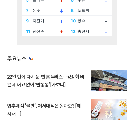
주요뉴스
22일 만에 다시 문 연 홈플러스…정상화 바
쁜데 재고 없어 ‘발동동’[가보니]
입추매직 '불발', 처서매직은 올까요? [해
시태그]