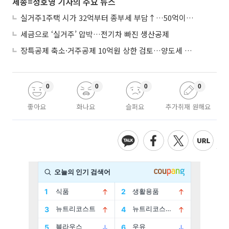
세종=정호영 기자의 주요 뉴스
실거주1주택 시가 32억부터 종부세 부담↑…50억이면 454→979만원
세금으로 ‘실거주’ 압박…전기차 빠진 생산공제
장특공제 축소·거주공제 10억원 상한 검토…양도세 실거주 중심 개편
0
0
0
0
좋아요
화나요
슬퍼요
추가취재 원해요