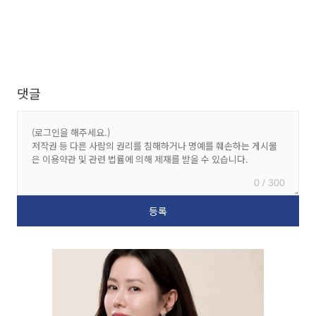
댓글
0 / 300