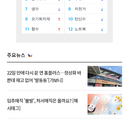
주요뉴스
22일 만에 다시 문 연 홈플러스…정상화 바
쁜데 재고 없어 ‘발동동’[가보니]
입추매직 '불발', 처서매직은 올까요? [해
시태그]