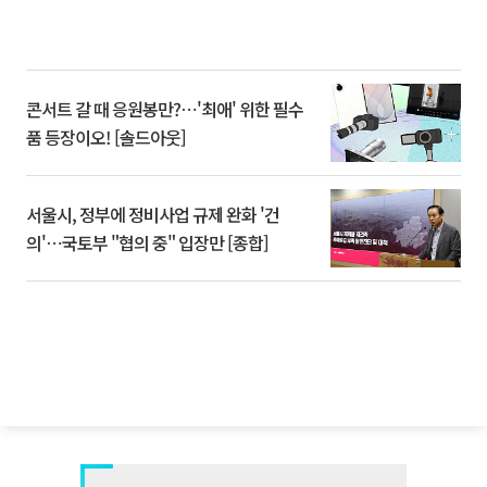
콘서트 갈 때 응원봉만?⋯'최애' 위한 필수
품 등장이오! [솔드아웃]
서울시, 정부에 정비사업 규제 완화 '건
의'⋯국토부 "협의 중" 입장만 [종합]