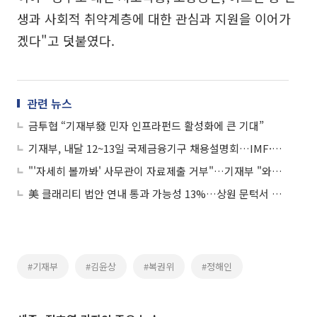
생과 사회적 취약계층에 대한 관심과 지원을 이어가
겠다"고 덧붙였다.
관련 뉴스
금투협 “기재부發 민자 인프라펀드 활성화에 큰 기대”
기재부, 내달 12~13일 국제금융기구 채용설명회…IMF·WBG 등 참여
"'자세히 볼까봐' 사무관이 자료제출 거부"…기재부 "와전된 것"
美 클래리티 법안 연내 통과 가능성 13%…상원 문턱서 제동
#기재부
#김윤상
#복권위
#정해인