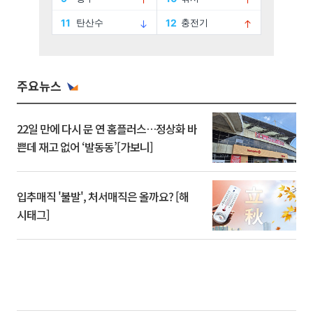
주요뉴스
22일 만에 다시 문 연 홈플러스…정상화 바
쁜데 재고 없어 ‘발동동’[가보니]
입추매직 '불발', 처서매직은 올까요? [해
시태그]