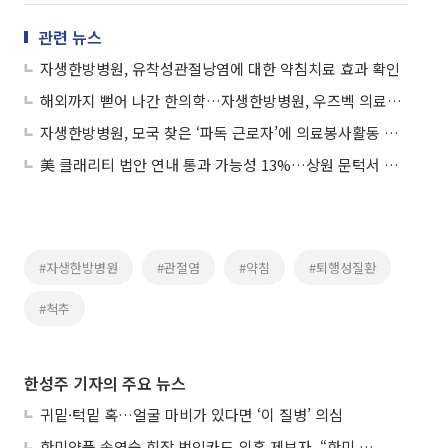
관련 뉴스
자생한방병원, 유착성관절낭염에 대한 약침치료 효과 확인
해외까지 뻗어 나간 한의학…자생한방병원, 우즈벡 의료봉사 성료
자생한방병원, 모국 찾은 ‘파독 근로자’에 의료봉사활동 펼쳐
美 클래리티 법안 연내 통과 가능성 13%…상원 문턱서 제동
#자생한방병원
#관절염
#약침
#퇴행성질환
#척추
한성주 기자의 주요 뉴스
귀밑·턱밑 혹…얼굴 마비가 있다면 ‘이 질병’ 의심
한미약품 송영숙 회장 법인카드 의혹 제보자, “한미 잘 되기 바라는 마음”