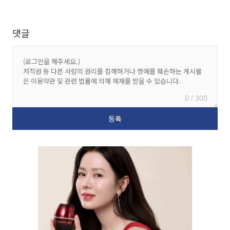
댓글
0 / 300