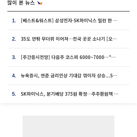
많이 본 뉴스
[베스트&워스트] 삼성전자·SK하이닉스 밀린 한 주…상상인증권은 85% 급등
1.
35도 안팎 무더위 이어져…전국 곳곳 소나기 [오늘 날씨]
2.
[주간증시전망] 다음주 코스피 6000~7000⋯“外人 수급은 정책이 변수”
3.
뉴욕증시, 연준 금리인상 기대감 꺾이자 상승...S&P500 사상 최고치 [종합]
4.
SK하이닉스, 분기배당 375원 확정…주주환원책 9월로 앞당겨 발표
5.