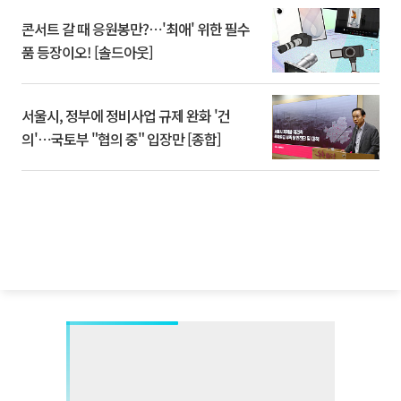
콘서트 갈 때 응원봉만?⋯'최애' 위한 필수
품 등장이오! [솔드아웃]
서울시, 정부에 정비사업 규제 완화 '건
의'⋯국토부 "협의 중" 입장만 [종합]