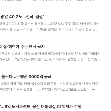
실장은 2031년까지 31만 가구 착공 목표에 차질이 없다는 입장이나,
·광양 40.2도…전국 '펄펄'
·광양 40.2도 전국 대부분 폭염특보…체감온도도 곳곳 38도 넘어 8일 동해
지속 서울 노원구의 기온이 40도를 넘어선 데 이어 경기 하남과 전남 광양
. 전국 대부분 지역에 폭염특보가 내려진 가운데 곳곳에서 39~40도 안팎
켓 상·하한가 주문 한시 금지
마켓에서 발생하는 가격 왜곡 현상을 방지하기 위해 이달 12일부터 프리마켓
기로 했다. 7일 넥스트레이드는 최근 프리마켓에서 발생한 소량의 상·하한
, 주문 오류로 인한 가격 급등락을 최소화하기 위한 비상 대응방안을 발표
 풀린다…은행권 3000억 공급
리·농협도 취급 검토 당국 실수요자 공급 주문…분양가·필요자금 반영해 한도
에이치방배’에 주요 은행들이 3000억원 규모의 잔금대출을 공급한다. 우리
하고 있어 향후 공급 규모가 늘어날 전망이다. 7일 금융권에 따르면 KB국
od'…8억 도시브랜드, 용산 대통령실 CI 업체가 수행