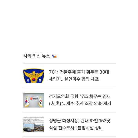
사회 최신 뉴스
70대 건물주에 흉기 휘두른 30대
세입자…살인미수 혐의 체포
경기도의회 국힘 "7조 채무는 인재
(人災)"…세수 추계 조작 의혹 제기
정명근 화성시장, 관내 하천 153곳
직접 전수조사…불법시설 정비