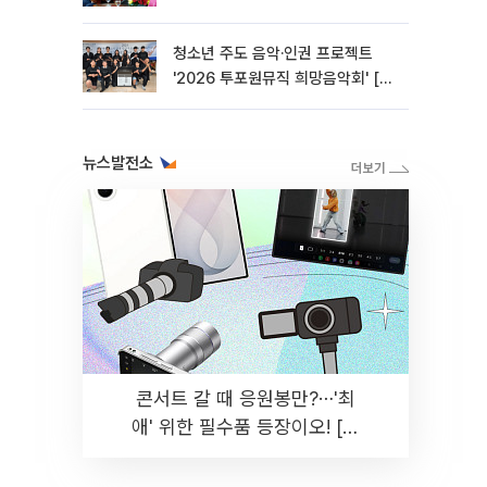
청소년 주도 음악·인권 프로젝트
'2026 투포원뮤직 희망음악회' [포
토]
뉴스발전소
콘서트 갈 때 응원봉만?⋯'최
애' 위한 필수품 등장이오! [솔
드아웃]