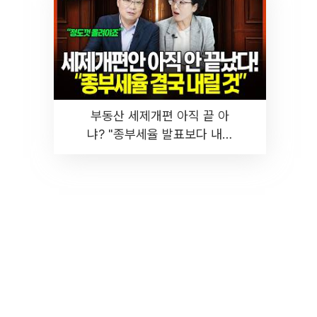
부동산 세제개편 아직 끝 아
냐? "종부세율 발표보다 내릴
것" 장기거주·양도세 전망 I 집
땅지성 I 김인만, 진미윤