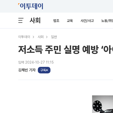
사회
법조
교육
사건/사고
노동/취
이투데이
사회
일반
저소득 주민 실명 예방 ‘
입력 2024-10-27 11:15
김채빈 기자
구독