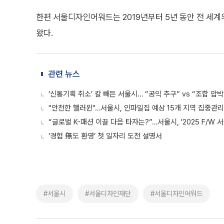
한편 서울디자인어워드는 2019년부터 5년 동안 전 세계
왔다.
관련 뉴스
‘신통기획 취소’ 칼 빼든 서울시… “공익 추구” vs “조합 압박
"안전한 핼러윈"…서울시, 인파밀집 예상 15개 지역 집중관
“글로벌 K-패션 이끌 다음 타자는?”…서울시, '2025 F/W 
‘경험 無도 환영’ 첫 일자리 도전 설명서
#서울시
#서울디자인재단
#서울디자인어워드