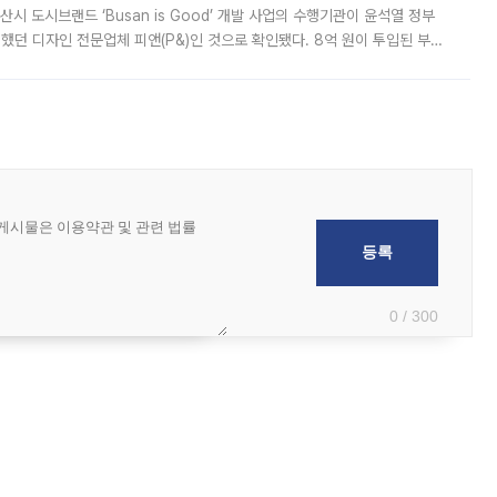
시 도시브랜드 ‘Busan is Good’ 개발 사업의 수행기관이 윤석열 정부
여했던 디자인 전문업체 피앤(P&)인 것으로 확인됐다. 8억 원이 투입된 부산
 부족과 디자인 정체성 논란에 휩싸였던 만큼, 사업 선정 과정과 결과물에
0 / 300