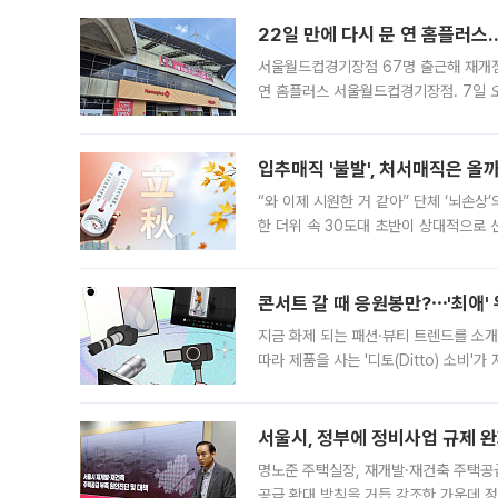
22일 만에 다시 문 연 홈플러스
서울월드컵경기장점 67명 출근해 재개점 
연 홈플러스 서울월드컵경기장점. 7일 
우유, 과일 같은 신선식품이 차근차근 자
입추매직 '불발', 처서매직은 올
“와 이제 시원한 거 같아” 단체 ‘뇌손상
한 더위 속 30도대 초반이 상대적으로
지역에 있었습니다. 7월 말에는 서풍과
콘서트 갈 때 응원봉만?⋯'최애'
지금 화제 되는 패션·뷰티 트렌드를 소개
따라 제품을 사는 '디토(Ditto) 소비
어디일까요? 아이돌 콘서트 시작을 기다
서울시, 정부에 정비사업 규제 완화
명노준 주택실장, 재개발·재건축 주택공
공급 확대 방침을 거듭 강조한 가운데 정