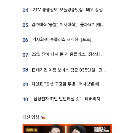
'2TV 생생정보' 오늘방송맛집- 배우 강성진 단골! 쌀국수ㆍ푸팟퐁 커리 맛집 '블○○○'
04
입추매직 '불발', 처서매직은 올까요? [해시태그]
05
'기사회생, 홈플러스 재개장' [포토]
06
22일 만에 다시 문 연 홈플러스…정상화 바쁜데 재고 없어 ‘발동동’[가보니]
07
08
日대기업 여름 보너스 평균 935만원⋯건설회사 1800만 넘어
차인표 "동생 구강암 투병…떠나보낼 때 가장 힘들었다”
09
“삼성전자 하단 단단해질 것”⋯레버리지 규제에 쏠림 완화 [찐코노미]
10
최신 영상