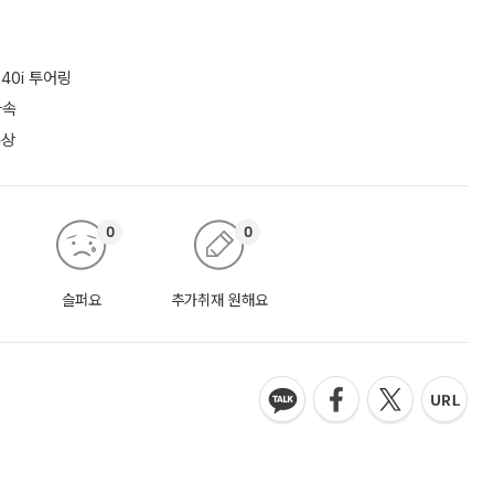
40i 투어링
가속
수상
0
0
슬퍼요
추가취재 원해요