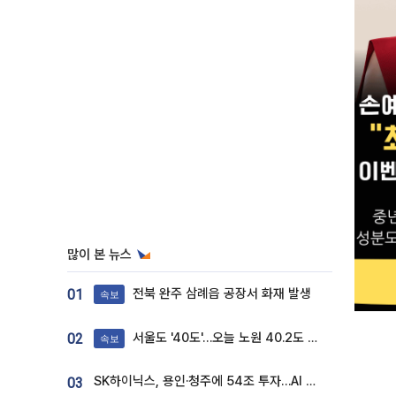
많이 본 뉴스
전북 완주 삼례읍 공장서 화재 발생
01
속보
서울도 '40도'…오늘 노원 40.2도 기록
02
속보
SK하이닉스, 용인·청주에 54조 투자…AI 메모리 생산기지 키운다
03