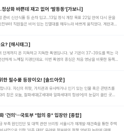
…정상화 바쁜데 재고 없어 ‘발동동’[가보니]
준비 신선식품 등 순차 입고…13일 정식 개장 목표 22일 만에 다시 문을
오전부터 직원들은 비어 있는 진열대를 채우느라 바쁘게 움직였다. 계란과
리를 잡기 시작했지만, 매장 곳곳엔 여전히 텅 빈 매대가 먼저 눈에 들어왔
까요? [해시태그]
’의 단계까지 온 지독하고 지독한 폭염입니다. 낮 기온이 37~39도를 찍는 극
 선선하게 느껴질 지경인데요. 이번 폭염의 중심은 처음 영남을 비롯한 동쪽
 북서풍이 산맥을 넘어 영남 쪽으로 내려오면서 뜨겁고 건조해졌는데요.
 위한 필수품 등장이오! [솔드아웃]
합니다. 자신의 취향, 가치관과 유사하거나 인기 있는 인물 혹은 콘텐츠를
'가 자리 잡은 오늘, 잘파세대(Z세대와 알파세대의 합성어)의 눈길이 쏠린 곳은
리는 공연장. 응원봉만큼이나 눈에 띄는 게 있습니다. 공연이 시작되기
 '건의'⋯국토부 "협의 중" 입장만 [종합]
급 부족 원인진단 및 대책 관련 브리핑 서울시가 재개발·재건축을 통한 주택
비사업으로 인한 '이주 대란' 우려와 정부와의 정책 엇박자 논란에 대해 정