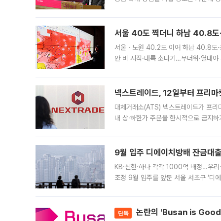
면 반박하고 나섰다. 명노준 서울시 주택
서울 40도 찍더니 하남 40.8도
서울ㆍ노원 40.2도 이어 하남 40.8도
안 비 시작·내륙 소나기…무더위·열대야 
에서도 40도를 웃도는 기온이 관측됐다
의 극심한
넥스트레이드, 12일부터 프리마
대체거래소(ATS) 넥스트레이드가 프리
내 상·하한가 주문을 한시적으로 금지하
가 체결 사례와 관련해 설명자료를 내고
9월 입주 디에이치방배 잔금대출
KB·신한·하나 각각 1000억 배정…우
조정 9월 입주를 앞둔 서울 서초구 ‘디
은행과 NH농협은행도 대출 취급을 검토
민은행
논란의 'Busan is Go
단독