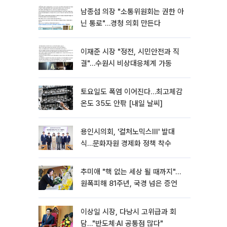
남종섭 의장 "소통위원회는 권한 아
닌 통로"…경청 의회 만든다
이재준 시장 "정전, 시민안전과 직
결"…수원시 비상대응체계 가동
토요일도 폭염 이어진다…최고체감
온도 35도 안팎 [내일 날씨]
용인시의회, '컬처노믹스Ⅲ' 발대
식…문화자원 경제화 정책 착수
추미애 "핵 없는 세상 될 때까지"…
원폭피해 81주년, 국경 넘은 증언
이상일 시장, 다낭시 고위급과 회
담…"반도체·AI 공통점 많다"