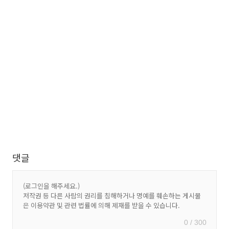
댓글
0 / 300