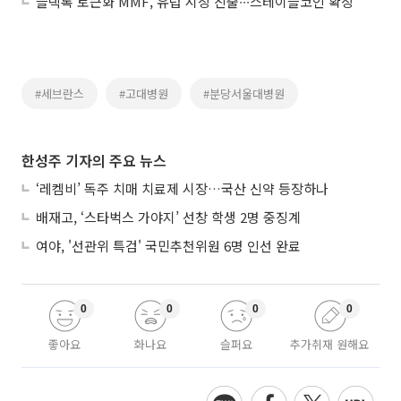
블랙록 토큰화 MMF, 유럽 시장 진출∙∙∙스테이블코인 확장
#세브란스
#고대병원
#분당서울대병원
한성주 기자의 주요 뉴스
‘레켐비’ 독주 치매 치료제 시장…국산 신약 등장하나
배재고, ‘스타벅스 가야지’ 선창 학생 2명 중징계
여야, '선관위 특검' 국민추천위원 6명 인선 완료
0
0
0
0
좋아요
화나요
슬퍼요
추가취재 원해요