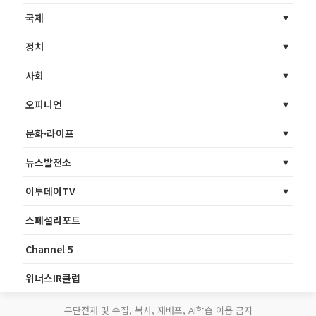
국제
정치
사회
오피니언
문화·라이프
뉴스발전소
이투데이TV
스페셜리포트
Channel 5
위너스IR클럽
무단전재 및 수집, 복사, 재배포, AI학습 이용 금지