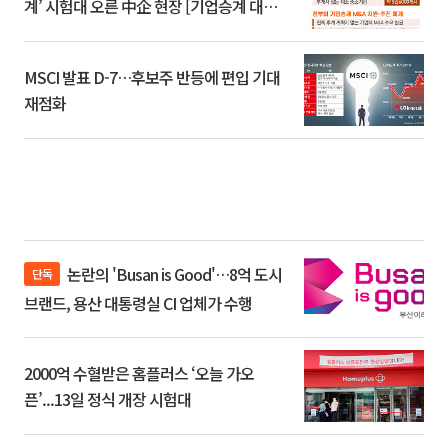
계’ 시험대 오른 中企 현장 [기업승계 대전
환]
MSCI 발표 D-7…후보주 반등에 편입 기대
재점화
논란의 'Busan is Good'…8억 도시
단독
브랜드, 용산 대통령실 CI 업체가 수행
2000억 수혈받은 홈플러스 ‘오늘 가오
픈’...13일 정식 개장 시험대