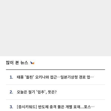
많이 본 뉴스
태풍 '돌핀' 오키나와 접근…일본기상청 경로 업데이트
1.
오늘은 절기 '입추', 뜻은?
2.
[증시키워드] 반도체 충격 뚫은 개별 호재...포스코퓨처엠·에코프로·한화솔루션 '눈길'
3.