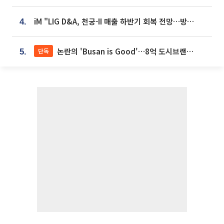
iM "LIG D&A, 천궁-II 매출 하반기 회복 전망…방산 톱픽 유지"
4.
논란의 'Busan is Good'…8억 도시브랜드, 용산 대통령실 CI 업체가 수행
단독
5.