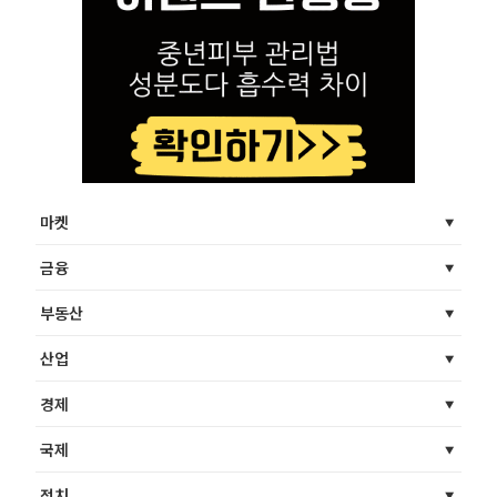
마켓
금융
부동산
산업
경제
국제
정치