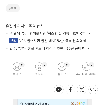
#쿠쿠
유진의 기자의 주요 뉴스
'선관위 특검' 합의했지만 '형소법'은 강행…8월 국회 '입법 2차전' 예고
'檢보완수사권 완전 폐지' 법안, 국회 본회의서 민주당 주도 통과
속보
민주, 특별감찰관 후보에 최길수 추천…10년 공백 해소 속도
0
0
0
0
좋아요
화나요
슬퍼요
추가취재 원해요