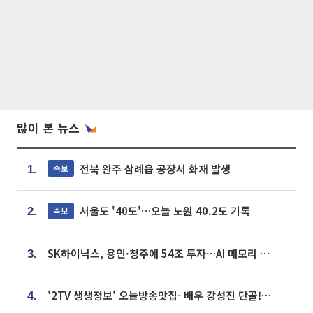
많이 본 뉴스
전북 완주 삼례읍 공장서 화재 발생
속보
1.
서울도 '40도'…오늘 노원 40.2도 기록
속보
2.
SK하이닉스, 용인·청주에 54조 투자…AI 메모리 생산기지 키운다
3.
'2TV 생생정보' 오늘방송맛집- 배우 강성진 단골! 쌀국수ㆍ푸팟퐁 커리 맛집 '블○○○'
4.