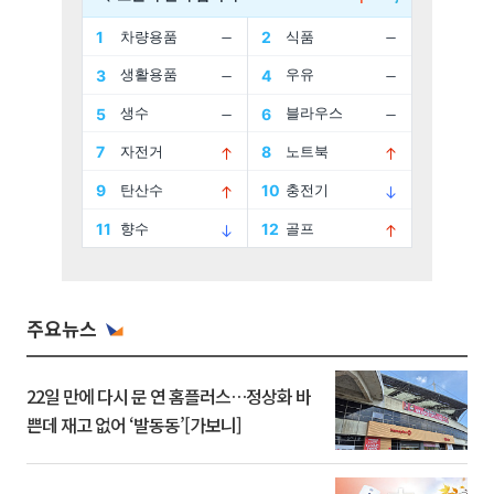
주요뉴스
22일 만에 다시 문 연 홈플러스…정상화 바
쁜데 재고 없어 ‘발동동’[가보니]