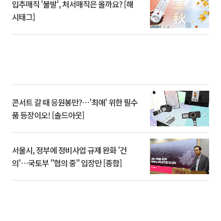
입추매직 '불발', 처서매직은 올까요? [해
시태그]
콘서트 갈 때 응원봉만?⋯'최애' 위한 필수
품 등장이오! [솔드아웃]
서울시, 정부에 정비사업 규제 완화 '건
의'⋯국토부 "협의 중" 입장만 [종합]