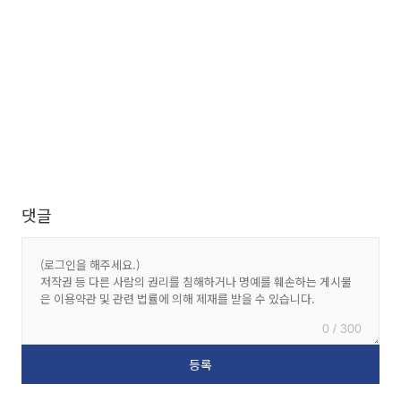
댓글
0 / 300