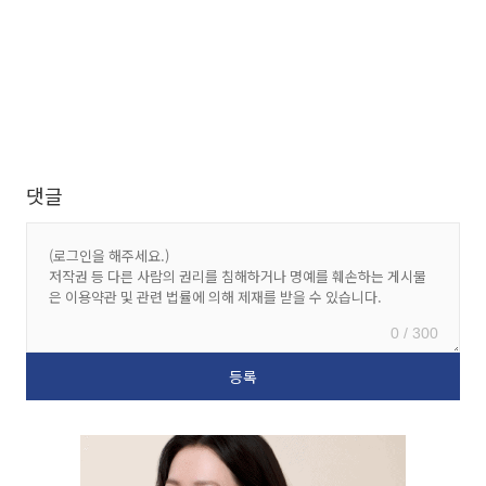
댓글
0 / 300