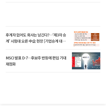
후계자 없어도 회사는 남긴다?…‘제3자 승
계’ 시험대 오른 中企 현장 [기업승계 대전
환]
MSCI 발표 D-7…후보주 반등에 편입 기대
재점화