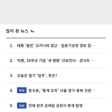
많이 본 뉴스
태풍 '돌핀' 오키나와 접근…일본기상청 경로 업데이트
1.
빅뱅, 20주년 기념 '새 뱅봉' 선보인다⋯콘서트 앞두고 팝업 개최
2.
오늘은 절기 '입추', 뜻은?
3.
합수본, '통계 조작' 서울·경기·충북 선관위 등 추가 압수수색
속보
4.
전북 완주 삼례읍 공장서 화재 발생
속보
5.