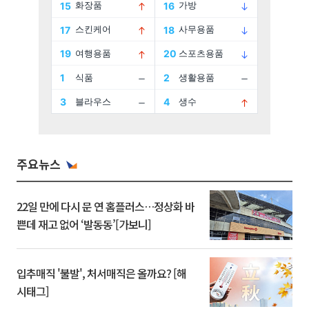
주요뉴스
22일 만에 다시 문 연 홈플러스…정상화 바
쁜데 재고 없어 ‘발동동’[가보니]
입추매직 '불발', 처서매직은 올까요? [해
시태그]